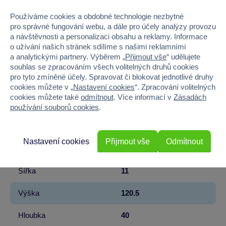
EAN
0050743172298
Používáme cookies a obdobné technologie nezbytné
pro správné fungování webu, a dále pro účely analýzy provozu
a návštěvnosti a personalizaci obsahu a reklamy. Informace
Kód produktu
939MP-172298E13
o užívání našich stránek sdílíme s našimi reklamními
a analytickými partnery. Výběrem „
Přijmout vše
“ udělujete
Značka
MGA Entertainment
souhlas se zpracováním všech volitelných druhů cookies
pro tyto zmíněné účely. Spravovat či blokovat jednotlivé druhy
Řada
LITTLE TIKES
cookies můžete v „
Nastavení cookies
“. Zpracování volitelných
cookies můžete také
odmítnout
. Více informací v
Zásadách
Věk od
18 měsíců
používání souborů cookies
.
Pohlaví
HOLKA, KLUK
Nastavení cookies
Přijmout vše
Odmítnout
Materiál
PLAST
Šířka
11
Výška
120.5
Hloubka
40