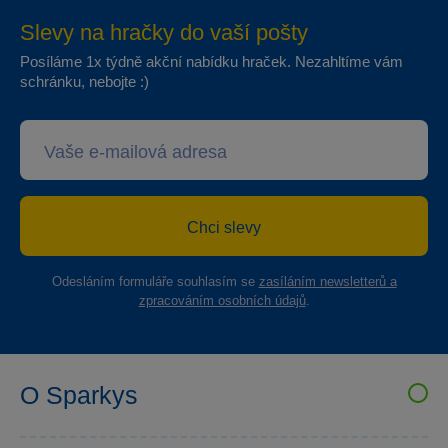
Slevy na hračky do vaší pošty
Posíláme 1x týdně akční nabídku hraček. Nezahltíme vám
schránku, nebojte :)
Chci slevy
Odesláním formuláře souhlasím se
zasíláním newsletterů a
zpracováním osobních údajů
.
O Sparkys
VELKOOBCHOD SPARKYS