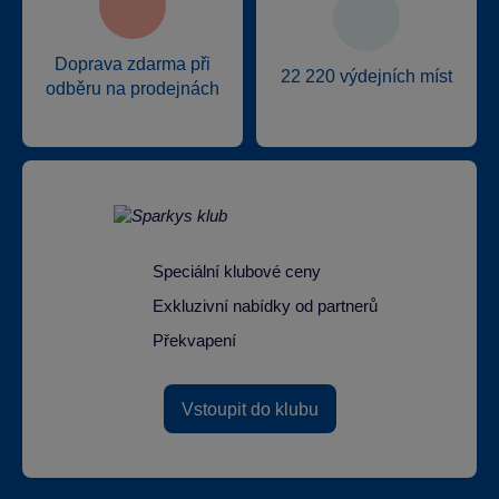
Doprava zdarma při
22 220 výdejních míst
odběru na prodejnách
Speciální klubové ceny
Exkluzivní nabídky od partnerů
Překvapení
Vstoupit do klubu