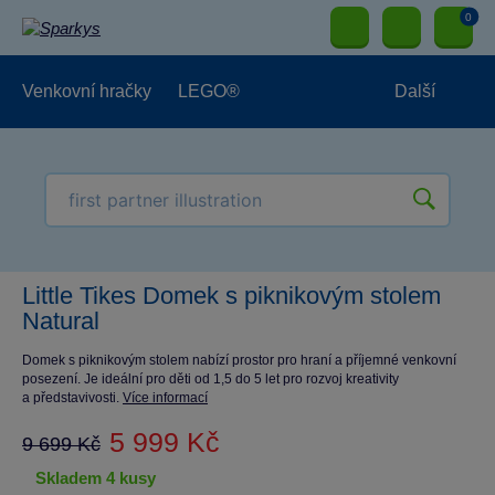
0
Venkovní hračky
LEGO®
Další
Pro kluky
Pro holky
Pro nejmenší
NOVINKY
Little Tikes Domek s piknikovým stolem
Natural
Domek s piknikovým stolem nabízí prostor pro hraní a příjemné venkovní
posezení. Je ideální pro děti od 1,5 do 5 let pro rozvoj kreativity
a představivosti.
Více informací
5 999 Kč
9 699 Kč
skladem 4 kusy