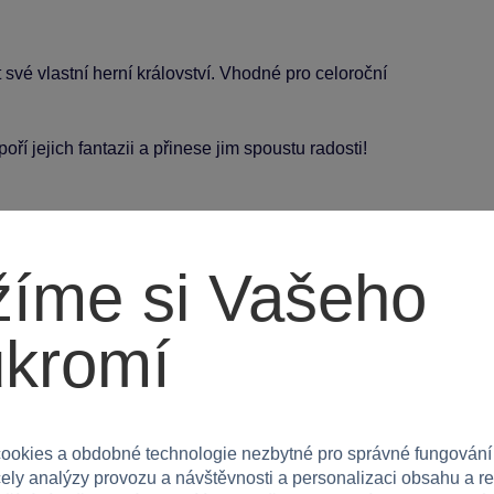
t své vlastní herní království. Vhodné pro celoroční
í jejich fantazii a přinese jim spoustu radosti!
íme si Vašeho
ukromí
ookies a obdobné technologie nezbytné pro správné fungování
čely analýzy provozu a návštěvnosti a personalizaci obsahu a r