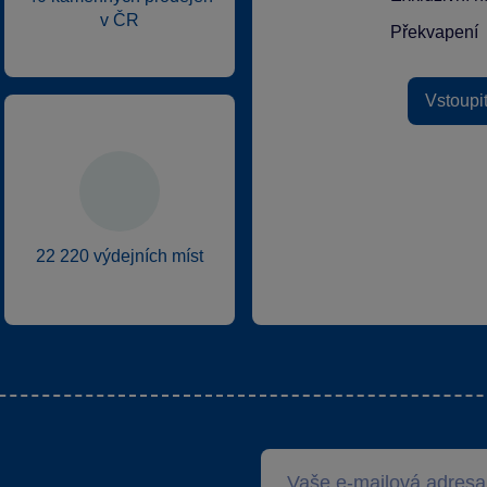
v ČR
Překvapení
Vstoupi
22 220 výdejních míst