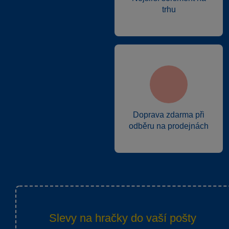
trhu
Doprava zdarma při
odběru na prodejnách
Slevy na hračky do vaší pošty