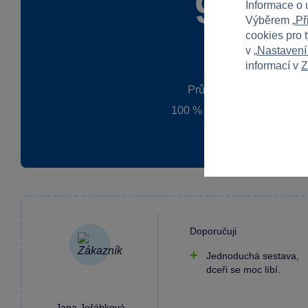
90 %
Informace o 
Výběrem „
Př
cookies pro 
v „
Nastavení
informací v
Z
Průměr z 1 hodnocení
100 % zákazníků doporučuj
Doporučuji
Jednoduchá sestava,
dceři se moc líbí.
Jana Jeřábková