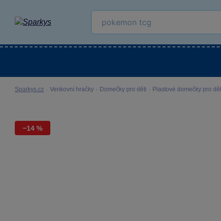
Kategorie
Venkovní hračky
LEGO®
Pro 
Sparkys.cz
·
Venkovní hračky
·
Domečky pro děti
·
Plastové domečky pro dět
−14 %