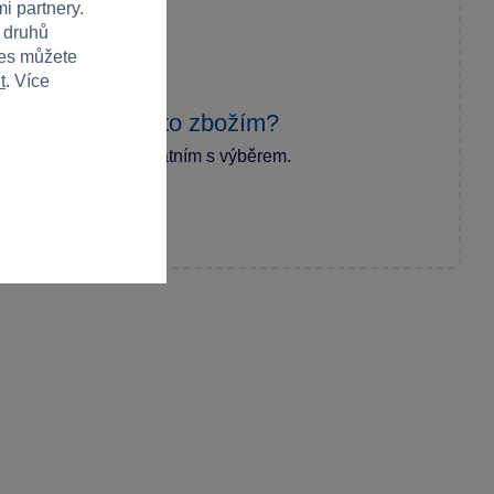
i partnery.
h druhů
ies můžete
t
. Více
zkušenost s tímto zbožím?
ecenzi a pomozte ostatním s výběrem.