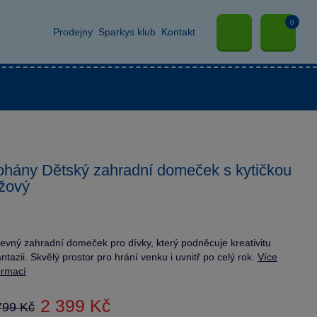
0
Prodejny
Sparkys klub
Kontakt
hány Dětský zahradní domeček s kytičkou
žový
evný zahradní domeček pro dívky, který podněcuje kreativitu
antazii. Skvělý prostor pro hrání venku i uvnitř po celý rok.
Více
ormací
2 399 Kč
799 Kč