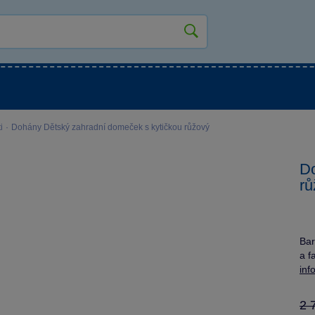
kluky
Pro holky
Pro nejmenší
NOVINKY
i
·
Dohány Dětský zahradní domeček s kytičkou růžový
Do
rů
Bar
a f
inf
2 