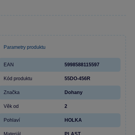
Parametry produktu
EAN
5998588115597
Kód produktu
55DO-456R
Značka
Dohany
Věk od
2
Pohlaví
HOLKA
Materiál
PLAST