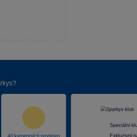
rkys?
Speciální k
Exkluzivní n
40 kamenných prodejen