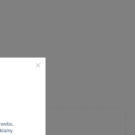
 webu,
eklamy.