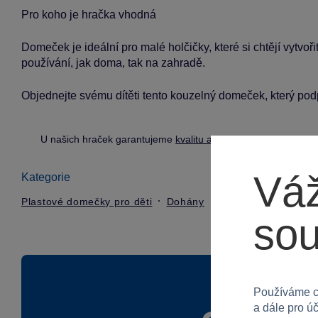
Pro koho je hračka vhodná
Domeček je ideální pro malé holčičky, které si chtějí vytvoři
používání, jak doma, tak na zahradě.
Objednejte svému dítěti tento kouzelný domeček, který podpoř
U našich hraček garantujeme
kvalitu a bezpečnost
.
Váž
Kategorie
Plastové domečky pro děti
Dohány
so
Používáme c
a dále pro ú