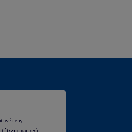
lubové ceny
abídky od partnerů