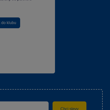
t do klubu
Chci slevy