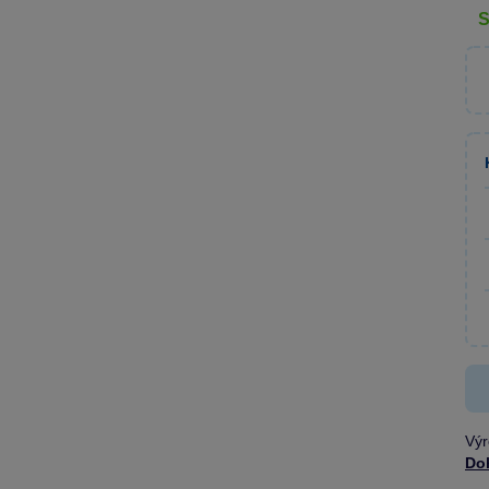
Výr
Do