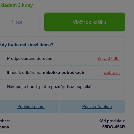
skladem 3 kusy
Vložit do košíku
Kdy budu mít zboží doma?
Předpokládané doručení
Zítra 07.08.
Ihned k odběru na
několika pobočkách
Zobrazit
Nakupujte hned, plaťte později. Bez poplatků.
Pohlídat psem
Poslat přátelům
obce:
Kód produktu:
hány
55DO-456R