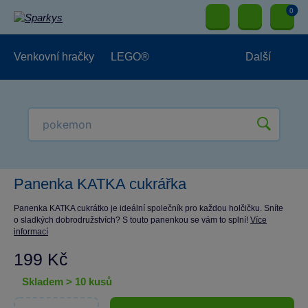
0
Venkovní hračky
LEGO®
Další
Pro kluky
Pro holky
Pro nejmenší
NOVINKY
Panenka KATKA cukrářka
Panenka KATKA cukrátko je ideální společník pro každou holčičku. Sníte
o sladkých dobrodružstvích? S touto panenkou se vám to splní!
Více
informací
199 Kč
skladem > 10 kusů