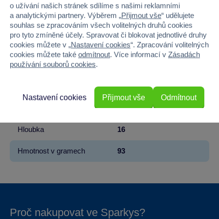
Kód produktu
37MT-606021
o užívání našich stránek sdílíme s našimi reklamními
a analytickými partnery. Výběrem „
Přijmout vše
“ udělujete
Značka
Sparkys
souhlas se zpracováním všech volitelných druhů cookies
pro tyto zmíněné účely. Spravovat či blokovat jednotlivé druhy
Věk od
3
cookies můžete v „
Nastavení cookies
“. Zpracování volitelných
cookies můžete také
odmítnout
. Více informací v
Zásadách
používání souborů cookies
.
Pohlaví
HOLKA
Šířka
10
Nastavení cookies
Přijmout vše
Odmítnout
Výška
4.5
Hloubka
16
Hmotnost v gramech
93
Proč nakupovat ve Sparkys?