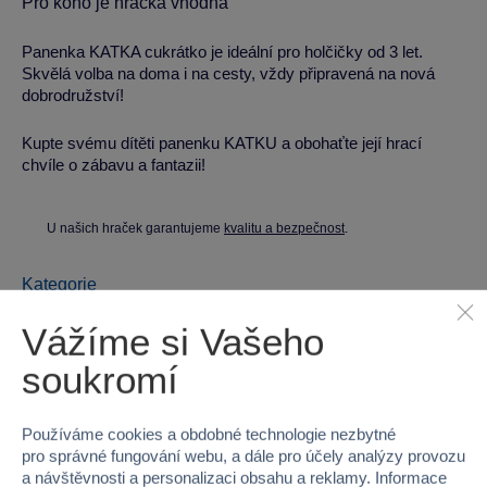
Pro koho je hračka vhodná
Panenka KATKA cukrátko je ideální pro holčičky od 3 let.
Skvělá volba na doma i na cesty, vždy připravená na nová
dobrodružství!
Kupte svému dítěti panenku KATKU a obohaťte její hrací
chvíle o zábavu a fantazii!
U našich hraček garantujeme
kvalitu a bezpečnost
.
Kategorie
Panenky ostatní
Sparkys
Vážíme si Vašeho
soukromí
Parametry produktu
Používáme cookies a obdobné technologie nezbytné
EAN
8592525873785
pro správné fungování webu, a dále pro účely analýzy provozu
a návštěvnosti a personalizaci obsahu a reklamy. Informace