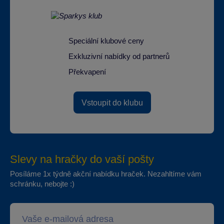
Speciální klubové ceny
Exkluzivní nabídky od partnerů
Překvapení
Vstoupit do klubu
Slevy na hračky do vaší pošty
Posíláme 1x týdně akční nabídku hraček. Nezahltíme vám
schránku, nebojte :)