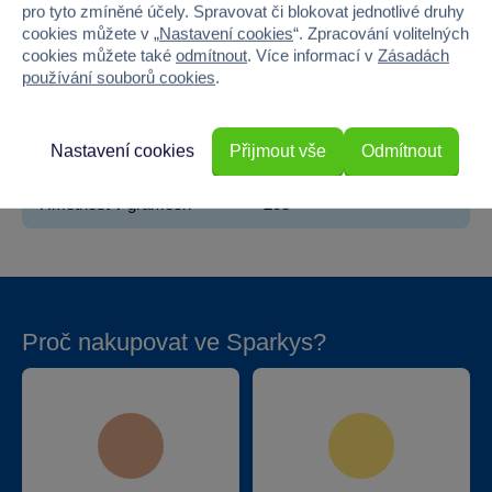
Pohlaví
HOLKA
pro tyto zmíněné účely. Spravovat či blokovat jednotlivé druhy
cookies můžete v „
Nastavení cookies
“. Zpracování volitelných
cookies můžete také
odmítnout
. Více informací v
Zásadách
Šířka
4.4
používání souborů cookies
.
Výška
10.2
Nastavení cookies
Přijmout vše
Odmítnout
Hloubka
6.8
Hmotnost v gramech
208
Proč nakupovat ve Sparkys?