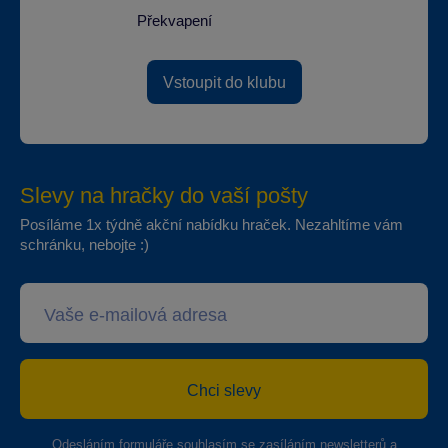
Překvapení
Vstoupit do klubu
Slevy na hračky do vaší pošty
Posíláme 1x týdně akční nabídku hraček. Nezahltíme vám
schránku, nebojte :)
Chci slevy
Odesláním formuláře souhlasím se
zasíláním newsletterů a