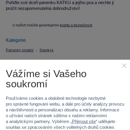
Pořiďte své dceři panenku KATKU a jejího psa a nechte ji
prožít nezapomenutelná dobrodružství!
U našich hraček garantujeme
kvalitu a bezpečnost
.
Kategorie
Panenky ostatní
Sparkys
Parametry produktu
Vážíme si Vašeho
soukromí
EAN
8592525873716
Kód produktu
37MT-606001
Používáme cookies a obdobné technologie nezbytné
pro správné fungování webu, a dále pro účely analýzy provozu
Značka
Sparkys
a návštěvnosti a personalizaci obsahu a reklamy. Informace
o užívání našich stránek sdílíme s našimi reklamními
Věk od
3
a analytickými partnery. Výběrem „
Přijmout vše
“ udělujete
souhlas se zpracováním všech volitelných druhů cookies