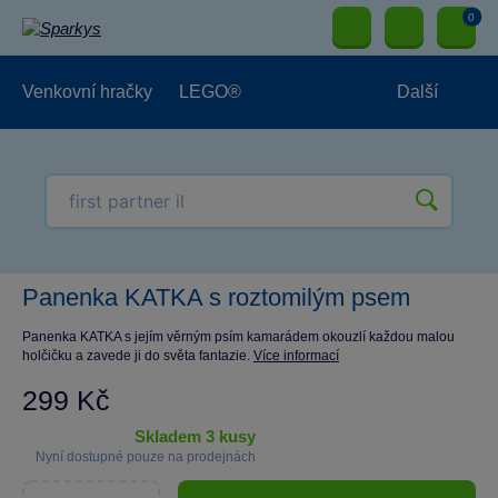
0
Venkovní hračky
LEGO®
Další
Pro kluky
Pro holky
Pro nejmenší
NOVINKY
Panenka KATKA s roztomilým psem
Panenka KATKA s jejím věrným psím kamarádem okouzlí každou malou
holčičku a zavede ji do světa fantazie.
Více informací
299 Kč
skladem 3 kusy
Nyní dostupné pouze na prodejnách