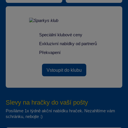
Speciální klubové ceny
Exkluzivní nabídky od partnerů
Překvapení
Vstoupit do klubu
Slevy na hračky do vaší pošty
Posíláme 1x týdně akční nabídku hraček. Nezahltíme vám
schránku, nebojte :)