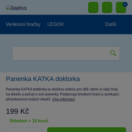
0
Venkovní hračky
LEGO®
Další
Pro kluky
Pro holky
Pro nejmenší
NOVINKY
Panenka KATKA doktorka
Panenka KATKA doktorka je skvělou volbou pro děti, které si rády hrají
na lékaře a pečují o své panenky. Podporuje kreativní hraní a vynikající
představivost malých lékařů.
Více informací
199 Kč
skladem > 10 kusů