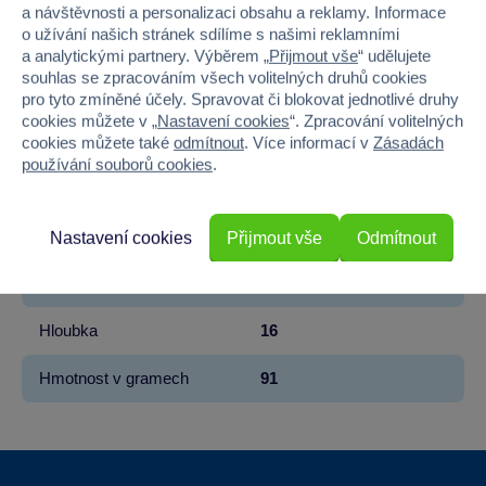
a návštěvnosti a personalizaci obsahu a reklamy. Informace
o užívání našich stránek sdílíme s našimi reklamními
Kód produktu
37MT-606020
a analytickými partnery. Výběrem „
Přijmout vše
“ udělujete
souhlas se zpracováním všech volitelných druhů cookies
Značka
Sparkys
pro tyto zmíněné účely. Spravovat či blokovat jednotlivé druhy
cookies můžete v „
Nastavení cookies
“. Zpracování volitelných
Věk od
3
cookies můžete také
odmítnout
. Více informací v
Zásadách
používání souborů cookies
.
Pohlaví
HOLKA
Šířka
10
Nastavení cookies
Přijmout vše
Odmítnout
Výška
4.5
Hloubka
16
Hmotnost v gramech
91