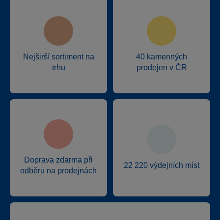
Nejširší sortiment na
40 kamenných
trhu
prodejen v ČR
Doprava zdarma při
22 220 výdejních míst
odběru na prodejnách