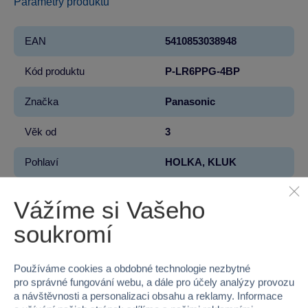
Parametry produktu
EAN
5410853038948
Kód produktu
P-LR6PPG-4BP
Značka
Panasonic
Věk od
3
Pohlaví
HOLKA, KLUK
Šířka
8.3
Vážíme si Vašeho
Výška
12
soukromí
Hloubka
1.5
Používáme cookies a obdobné technologie nezbytné
pro správné fungování webu, a dále pro účely analýzy provozu
Hmotnost v gramech
100
a návštěvnosti a personalizaci obsahu a reklamy. Informace