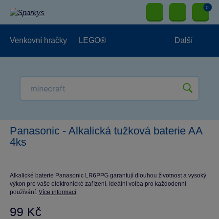
0
Venkovní hračky
LEGO®
Další
Pro kluky
Pro holky
Pro nejmenší
NOVINKY
Panasonic - Alkalická tužková baterie AA
4ks
Alkalické baterie Panasonic LR6PPG garantují dlouhou životnost a vysoký
výkon pro vaše elektronické zařízení. Ideální volba pro každodenní
používání.
Více informací
99 Kč