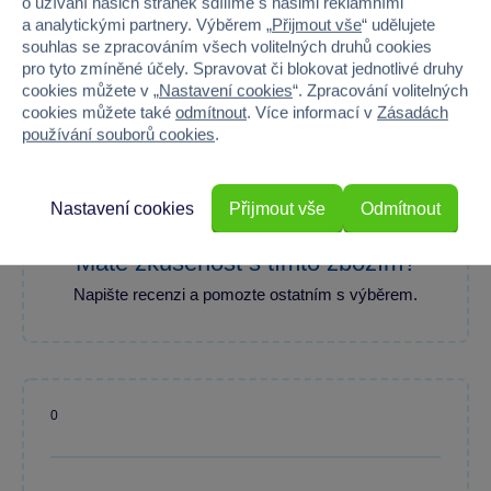
o užívání našich stránek sdílíme s našimi reklamními
a analytickými partnery. Výběrem „
Přijmout vše
“ udělujete
souhlas se zpracováním všech volitelných druhů cookies
pro tyto zmíněné účely. Spravovat či blokovat jednotlivé druhy
100 %
cookies můžete v „
Nastavení cookies
“. Zpracování volitelných
cookies můžete také
odmítnout
. Více informací v
Zásadách
používání souborů cookies
.
Průměr z 2 hodnocení
100 % zákazníků doporučuje
Nastavení cookies
Přijmout vše
Odmítnout
Máte zkušenost s tímto zbožím?
Napište recenzi a pomozte ostatním s výběrem.
0