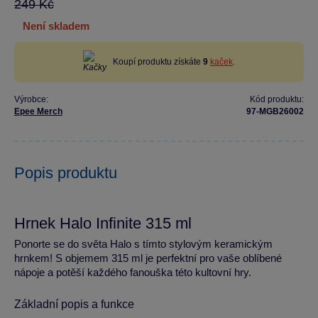
249 Kč
není skladem
Koupí produktu získáte
9
kaček
.
Výrobce:
Kód produktu:
Epee Merch
97-MGB26002
Popis produktu
Hrnek Halo Infinite 315 ml
Ponorte se do světa Halo s tímto stylovým keramickým
hrnkem! S objemem 315 ml je perfektní pro vaše oblíbené
nápoje a potěší každého fanouška této kultovní hry.
Základní popis a funkce