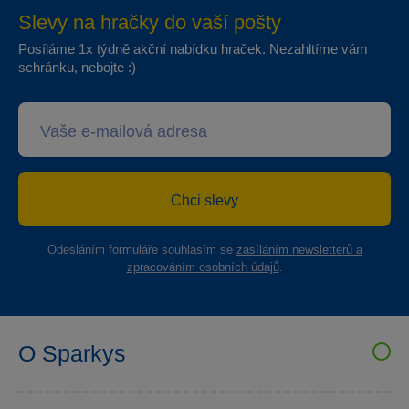
Slevy na hračky do vaší pošty
Posíláme 1x týdně akční nabídku hraček. Nezahltíme vám
schránku, nebojte :)
Chci slevy
Odesláním formuláře souhlasím se
zasíláním newsletterů a
zpracováním osobních údajů
.
O Sparkys
VELKOOBCHOD SPARKYS