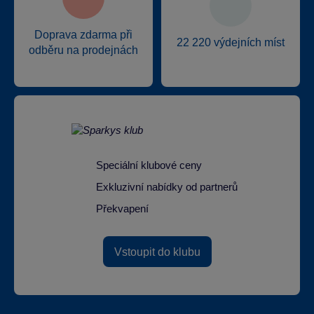
Doprava zdarma při
22 220 výdejních míst
odběru na prodejnách
Speciální klubové ceny
Exkluzivní nabídky od partnerů
Překvapení
Vstoupit do klubu