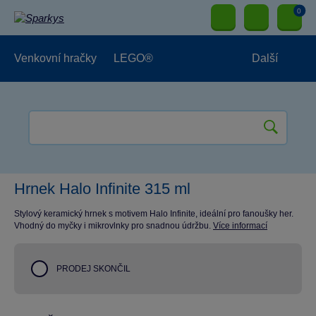
0
Venkovní hračky
LEGO®
Další
Pro kluky
Pro holky
Pro nejmenší
NOVINKY
Hrnek Halo Infinite 315 ml
Stylový keramický hrnek s motivem Halo Infinite, ideální pro fanoušky her.
Vhodný do myčky i mikrovlnky pro snadnou údržbu.
Více informací
PRODEJ SKONČIL