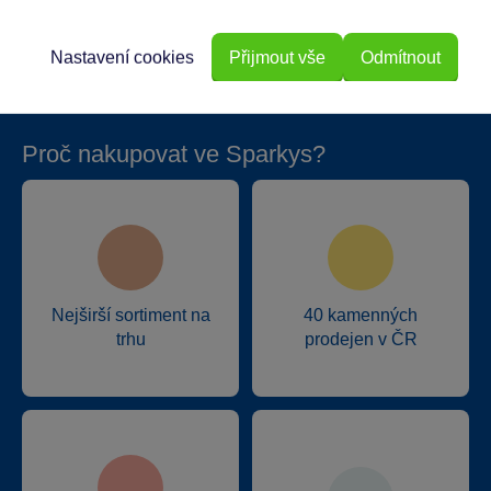
Hmotnost v gramech
380
Nastavení cookies
Přijmout vše
Odmítnout
Proč nakupovat ve Sparkys?
Nejširší sortiment na
40 kamenných
trhu
prodejen v ČR