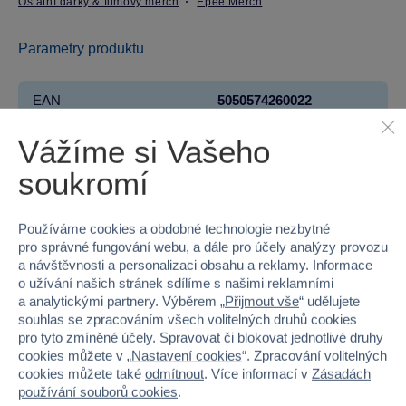
Ostatní dárky & filmový merch
Epee Merch
Parametry produktu
EAN
5050574260022
Kód produktu
97-MGB26002
Vážíme si Vašeho
soukromí
Značka
Epee Merch
Věk od
3
Používáme cookies a obdobné technologie nezbytné
pro správné fungování webu, a dále pro účely analýzy provozu
Pohlaví
HOLKA, KLUK
a návštěvnosti a personalizaci obsahu a reklamy. Informace
o užívání našich stránek sdílíme s našimi reklamními
Šířka
12
a analytickými partnery. Výběrem „
Přijmout vše
“ udělujete
souhlas se zpracováním všech volitelných druhů cookies
pro tyto zmíněné účely. Spravovat či blokovat jednotlivé druhy
Výška
10
cookies můžete v „
Nastavení cookies
“. Zpracování volitelných
cookies můžete také
odmítnout
. Více informací v
Zásadách
Hloubka
8.7
používání souborů cookies
.