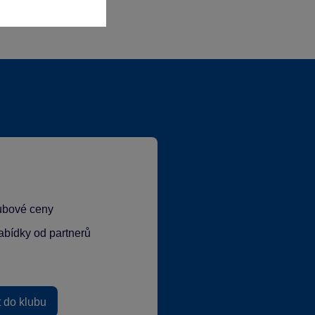
lubové ceny
abídky od partnerů
t do klubu