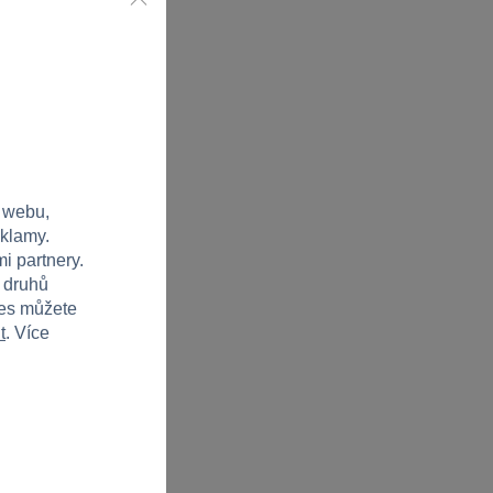
 webu,
eklamy.
i partnery.
h druhů
ies můžete
t
. Více