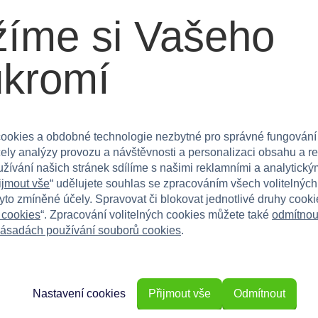
íme si Vašeho
ukromí
ookies a obdobné technologie nezbytné pro správné fungování
čely analýzy provozu a návštěvnosti a personalizaci obsahu a r
užívání našich stránek sdílíme s našimi reklamními a analytickým
ijmout vše
“ udělujete souhlas se zpracováním všech volitelnýc
tyto zmíněné účely. Spravovat či blokovat jednotlivé druhy cook
 cookies
“. Zpracování volitelných cookies můžete také
odmítnou
ásadách používání souborů cookies
.
Nastavení cookies
Přijmout vše
Odmítnout