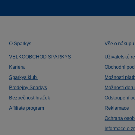
O Sparkys
Vše o nákupu
VELKOOBCHOD SPARKYS
Uživatelské r
Kariéra
Obchodní pod
Sparkys klub
Možnosti plat
Prodejny Sparkys
Možnosti doru
Bezpečnost hraček
Odstoupení o
Affiliate program
Reklamace
Ochrana osob
Informace o z