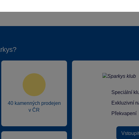
rkys?
Speciální k
Exkluzivní n
40 kamenných prodejen
v ČR
Překvapení
Vstoupi