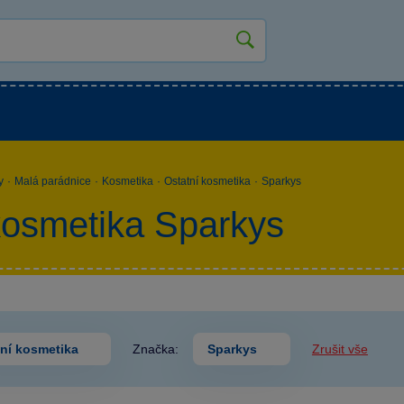
kluky
Pro holky
Pro nejmenší
NOVINKY
y
·
Malá parádnice
·
Kosmetika
·
Ostatní kosmetika
·
Sparkys
kosmetika Sparkys
ní kosmetika
Značka:
Sparkys
Zrušit vše