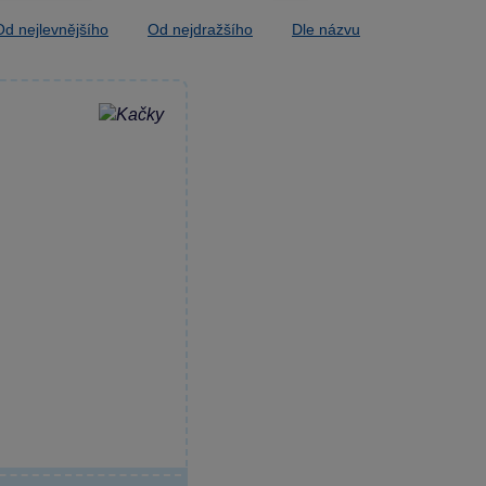
Od nejlevnějšího
Od nejdražšího
Dle názvu