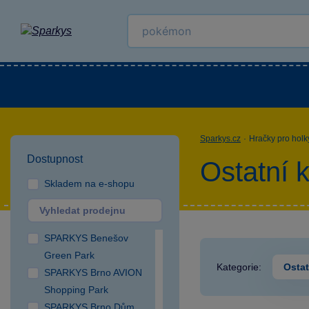
Kategorie
Venkovní hračky
LEGO®
Pro 
Sparkys.cz
·
Hračky pro holk
Dostupnost
Ostatní 
Skladem na e-shopu
SPARKYS Benešov
Green Park
Kategorie:
Ostat
SPARKYS Brno AVION
Shopping Park
SPARKYS Brno Dům