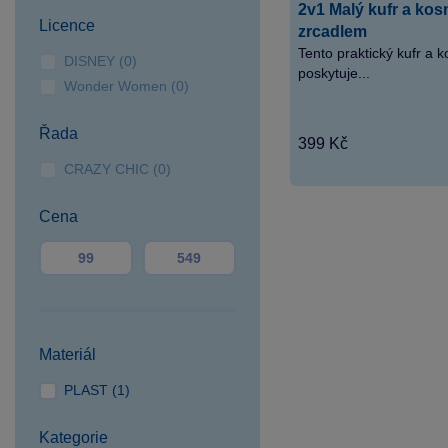
2v1 Malý kufr a kos
Hradec
Licence
zrcadlem
SPARKYS Karlovy Vary
Tento praktický kufr a 
DISNEY (0)
poskytuje...
SPARKYS Klatovy
Wonder Women (0)
SPARKYS Liberec OC
Plaza
Řada
399 Kč
SPARKYS Olomouc OC
CRAZY CHIC (0)
Haná
SPARKYS Opava OC
Cena
Breda&Weinstein
SPARKYS Ostrava
Forum Nová Karolina
SPARKYS Ostrava Outlet
Arena Moravia
SPARKYS Pardubice OC
Materiál
Palác
PLAST (1)
SPARKYS Plzeň OC
Plaza
Kategorie