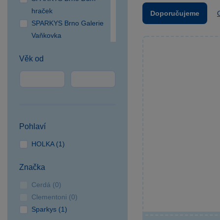
hraček
Doporučujeme
SPARKYS Brno Galerie
Vaňkovka
SPARKYS Brno OC
Věk od
Campus Square
SPARKYS Brno OC
Olympia
SPARKYS Česká Lípa
SPARKYS České
Budějovice NC Géčko
Pohlaví
SPARKYS Čestlice OC
HOLKA (1)
SPEKTRUM
SPARKYS Cheb
Značka
SPARKYS Hradec
Králové
Cerdá (0)
SPARKYS Jihlava
Clementoni (0)
CITYPARK
Sparkys (1)
SPARKYS Jindřichův