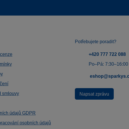
Potřebujete poradit?
ecenze
+420 777 722 088
mínky
Po–Pá: 7:30–16:00
by
eshop@sparkys.
čení
d smlouvy
Napsat zprávu
ních údajů GDPR
pracování osobních údajů