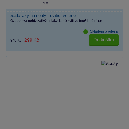
9 x
Sada laky na nehty - svítící ve tmě
Ozdob svá nehty zářivými laky, které svítí ve tmě! Ideální pro...
Skladem prodejny
Do košíku
299 Kč
349 Kč