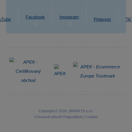
Ochrana osobních údajů GDPR
Napsat zprávu
Informace o zpracování osobních údajů
Facebook
Instagram
uTube
Pinterest
Tik
Zpětný odběr elektrozařízení
Copyright © 2026, SPARKYS s.r.o.
S hravostí vytvořil
PragueBest
|
Cookies