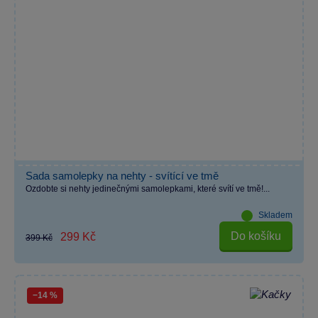
Sada samolepky na nehty - svítící ve tmě
Ozdobte si nehty jedinečnými samolepkami, které svítí ve tmě!...
Skladem
Do košíku
299 Kč
399 Kč
−14 %