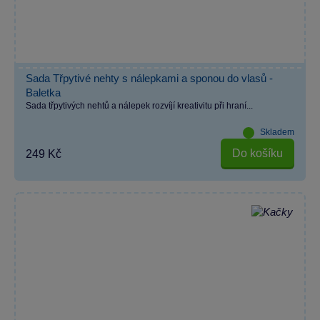
Sada Třpytivé nehty s nálepkami a sponou do vlasů -
Baletka
Sada třpytivých nehtů a nálepek rozvíjí kreativitu při hraní...
Skladem
Do košíku
249 Kč