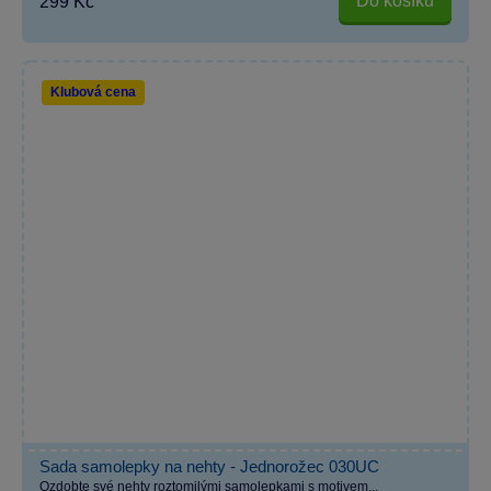
Do košíku
299 Kč
Klubová cena
Sada samolepky na nehty - Jednorožec 030UC
Ozdobte své nehty roztomilými samolepkami s motivem...