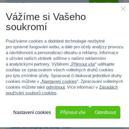
Do košíku
449 Kč
Vážíme si Vašeho
soukromí
−33 %
AKČNÍ CENA
Používáme cookies a obdobné technologie nezbytné
pro správné fungování webu, a dále pro účely analýzy provozu
a návštěvnosti a personalizaci obsahu a reklamy. Informace
o užívání našich stránek sdílíme s našimi reklamními
a analytickými partnery. Výběrem „
Přijmout vše
“ udělujete
souhlas se zpracováním všech volitelných druhů cookies
pro tyto zmíněné účely. Spravovat či blokovat jednotlivé druhy
cookies můžete v „
Nastavení cookies
“. Zpracování volitelných
cookies můžete také
odmítnout
. Více informací v
Zásadách
používání souborů cookies
.
Nastavení cookies
Přijmout vše
Odmítnout
Sada samolepky na nehty - Kůň