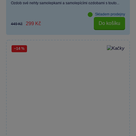
Ozdob své nehty samolepkami a samolepícími ozdobami s touto...
Skladem prodejny
Do košíku
299 Kč
449 Kč
−14 %