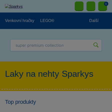
0
Venkovní hračky
LEGO®
Další
Pro kluky
Pro holky
Pro nejmenší
NOVINKY
Laky na nehty Sparkys
Top produkty