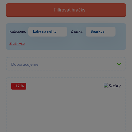
Filtrovat hračky
Kategorie:
Laky na nehty
Značka:
Sparkys
Zrušit vše
−17 %