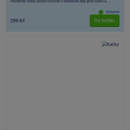
Proměňte nehty vašich holčiček v umělecká díla plná barev a...
Skladem
Do košíku
299 Kč