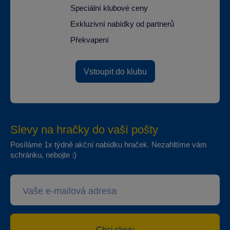
Speciální klubové ceny
Exkluzivní nabídky od partnerů
Překvapení
Vstoupit do klubu
Slevy na hračky do vaší pošty
Posíláme 1x týdně akční nabídku hraček. Nezahltíme vám
schránku, nebojte :)
Chci slevy