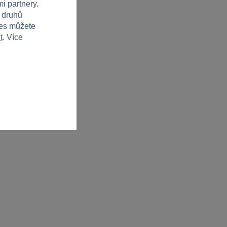
i partnery.
h druhů
ies můžete
t
. Více