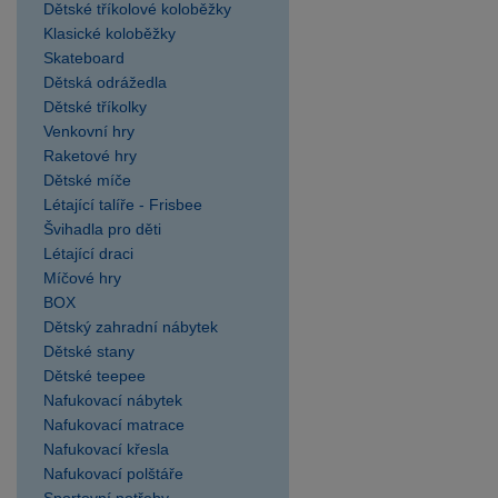
Dětské tříkolové koloběžky
Klasické koloběžky
Skateboard
Dětská odrážedla
Dětské tříkolky
Venkovní hry
Raketové hry
Dětské míče
Létající talíře - Frisbee
Švihadla pro děti
Létající draci
Míčové hry
BOX
Dětský zahradní nábytek
Dětské stany
Dětské teepee
Nafukovací nábytek
Nafukovací matrace
Nafukovací křesla
Nafukovací polštáře