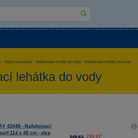
kluky
Pro holky
Pro nejmenší
NOVINKY
y
·
Vodní radovánky
·
Nafukovací hračky do vody
·
Nafukovací lehátka do vody
cí lehátka do vody
 42046 - Nafukovací
2
surf 114 x 46 cm - více
299 Kč
349 Kč