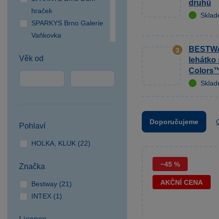
druhů
hraček
Skla
SPARKYS Brno Galerie
Vaňkovka
SPARKYS Brno OC
BESTWAY
3
Věk od
Campus Square
lehátko
Colors™
SPARKYS Brno OC
Skla
Olympia
SPARKYS Česká Lípa
SPARKYS České
Budějovice NC Géčko
Doporučujeme
Pohlaví
SPARKYS Čestlice OC
HOLKA, KLUK (22)
SPEKTRUM
SPARKYS Cheb
−45 %
Značka
SPARKYS Hradec
Králové
AKČNÍ CENA
Bestway (21)
SPARKYS Jihlava
INTEX (1)
CITYPARK
SPARKYS Jindřichův