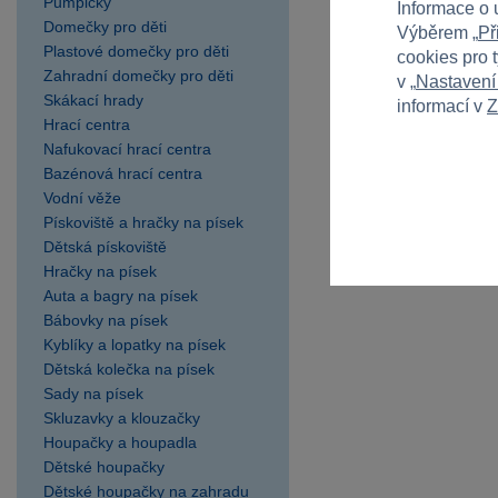
Pumpičky
Informace o 
Domečky pro děti
Výběrem „
Př
Plastové domečky pro děti
cookies pro 
Zahradní domečky pro děti
v „
Nastavení
Skákací hrady
informací v
Z
Hrací centra
Nafukovací hrací centra
Bazénová hrací centra
Vodní věže
Pískoviště a hračky na písek
Dětská pískoviště
Hračky na písek
Auta a bagry na písek
Bábovky na písek
Kyblíky a lopatky na písek
Dětská kolečka na písek
Sady na písek
Skluzavky a klouzačky
Houpačky a houpadla
Dětské houpačky
Dětské houpačky na zahradu