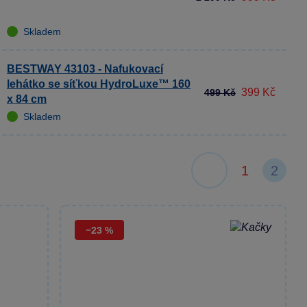
Skladem
BESTWAY 43103 - Nafukovací
lehátko se síťkou HydroLuxe™ 160
399 Kč
499 Kč
x 84 cm
Skladem
1
2
−23 %