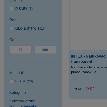
Licence
Hradec
DISNEY (1)
SPARKYS Karlovy Vary
SPARKYS Klatovy
Řada
SPARKYS Liberec OC
LILO & STITCH (1)
Plaza
SPARKYS Olomouc OC
Cena
Haná
SPARKYS Opava OC
Breda&Weinstein
INTEX - Nafukovací
SPARKYS Ostrava
transparent
Forum Nová Karolina
Nafukovací lehátko o 
SPARKYS Ostrava Outlet
přináší zábavu a...
Materiál
Arena Moravia
PLAST (20)
SPARKYS Pardubice OC
99 Kč
179 Kč
Palác
Kategorie
SPARKYS Plzeň OC
Elektrická vozítka
Plaza
Vodní radovánky