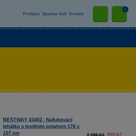
0
Prodejny
Sparkys klub
Kontakt
BESTWAY 43402 - Nafukovací
lehátko s textilním potahem 176 x
107 cm
999 Kč
2 299 Kč