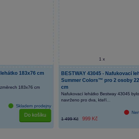
1 x
 lehátko 183x76 cm
BESTWAY 43045 - Nafukovací le
Summer Colors™ pro 2 osoby 22
cm
rozměrech 183x76 cm
Nafukovací lehátko Bestway 43045 byl
navrženo pro dva, kteří...
Skladem prodejny
Nen
Do košíku
999 Kč
1 499 Kč