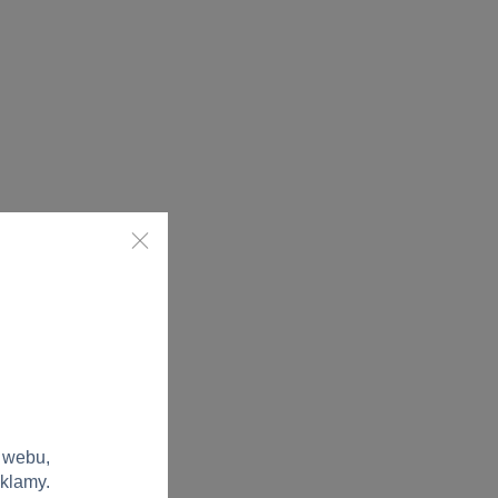
 webu,
eklamy.