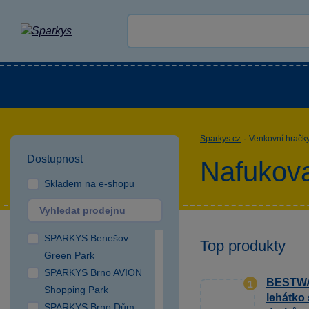
Kategorie
Venkovní hračky
LEGO®
Pro 
Sparkys.cz
·
Venkovní hračk
Dostupnost
Nafukova
Skladem na e-shopu
SPARKYS Benešov
Top produkty
Green Park
SPARKYS Brno AVION
BESTWAY
1
Shopping Park
lehátko 
SPARKYS Brno Dům