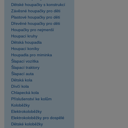
Dětské houpačky s konstrukcí
Závěsné houpačky pro děti
Plastové houpačky pro děti
Dřevěné houpačky pro děti
Houpačky pro nejmenší
Houpací kruhy
Dětská houpadla
Houpací koníky
Houpadla pro miminka
Šlapací vozítka
Šlapací traktory
Šlapací auta
Dětská kola
Dívčí kola
Chlapecká kola
Příslušenství ke kolům
Koloběžky
Elektrokoloběžky
Elektrokoloběžky pro dospělé
Dětské koloběžky