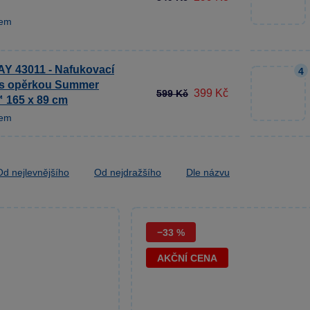
dem
 43011 - Nafukovací
4
 s opěrkou Summer
399 Kč
599 Kč
 165 x 89 cm
dem
Od nejlevnějšího
Od nejdražšího
Dle názvu
−33 %
AKČNÍ CENA