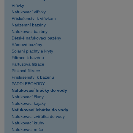
SPARKYS Postřižín
Vířivky
výdejní místo
Nafukovací vířivky
SPARKYS Praha AVION
Příslušenství k vířivkám
Shopping Park Zličín
Nadzemní bazény
SPARKYS Praha Fashion
Nafukovací bazény
Arena Outlet
Dětské nafukovací bazény
Rámové bazény
SPARKYS Praha Hlavní
Solární plachty a kryty
nádraží
Filtrace k bazénu
SPARKYS Praha OC
Kartušová filtrace
Novo Plaza
Písková filtrace
SPARKYS Praha OC
Příslušenství k bazénu
Nový Smíchov
PADDLEBOARDY
SPARKYS Praha OC
Nafukovací hračky do vody
Nafukovací čluny
Quadrio
Nafukovací kajaky
SPARKYS Praha
Nafukovací lehátka do vody
Palladium
Nafukovací zvířátka do vody
SPARKYS Praha
Nafukovací kruhy
Václavské náměstí JULIŠ
Nafukovací míče