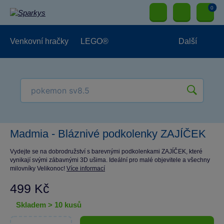
0
Venkovní hračky
LEGO®
Další
Pro kluky
Pro holky
Pro nejmenší
NOVINKY
Madmia - Bláznivé podkolenky ZAJÍČEK
Vydejte se na dobrodružství s barevnými podkolenkami ZAJÍČEK, které
vynikají svými zábavnými 3D ušima. Ideální pro malé objevitele a všechny
milovníky Velikonoc!
Více informací
499 Kč
skladem > 10 kusů