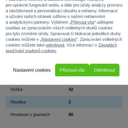
EAN
9355645001471
pro správné fungování webu, a dále pro účely analýzy provozu
a návštěvnosti a personalizaci obsahu a reklamy. Informace
Kód produktu
27MA-MM145
o užívání našich stránek sdílíme s našimi reklamními
a analytickými partnery. Výběrem „
Přijmout vše
“ udělujete
Značka
Madmia
souhlas se zpracováním všech volitelných druhů cookies
pro tyto zmíněné účely. Spravovat či blokovat jednotlivé druhy
Věk od
6
cookies můžete v „
Nastavení cookies
“. Zpracování volitelných
cookies můžete také
odmítnout
. Více informací v
Zásadách
používání souborů cookies
.
Pohlaví
KLUK
Materiál
TEXTIL
Nastavení cookies
Přijmout vše
Odmítnout
Šířka
9
Výška
42
Hloubka
2
Hmotnost v gramech
80