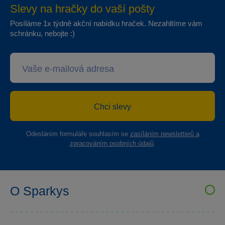
Slevy na hračky do vaší pošty
Posíláme 1x týdně akční nabídku hraček. Nezahltíme vám
schránku, nebojte :)
Chci slevy
Odesláním formuláře souhlasím se
zasíláním newsletterů a
zpracováním osobních údajů
.
O Sparkys
VELKOOBCHOD SPARKYS
Kariéra