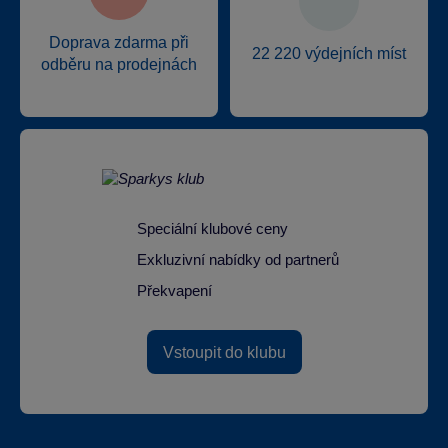
Doprava zdarma při
22 220 výdejních míst
odběru na prodejnách
Speciální klubové ceny
Exkluzivní nabídky od partnerů
Překvapení
Vstoupit do klubu