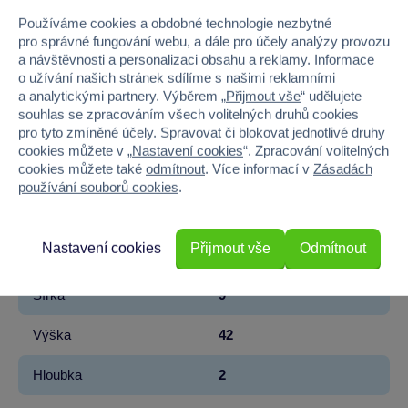
Kód produktu
27MA-HP003
Používáme cookies a obdobné technologie nezbytné
pro správné fungování webu, a dále pro účely analýzy provozu
Značka
Madmia
a návštěvnosti a personalizaci obsahu a reklamy. Informace
o užívání našich stránek sdílíme s našimi reklamními
Licence
Warner Bros
a analytickými partnery. Výběrem „
Přijmout vše
“ udělujete
souhlas se zpracováním všech volitelných druhů cookies
pro tyto zmíněné účely. Spravovat či blokovat jednotlivé druhy
Řada
Harry Potter
cookies můžete v „
Nastavení cookies
“. Zpracování volitelných
cookies můžete také
odmítnout
. Více informací v
Zásadách
Věk od
6
používání souborů cookies
.
Pohlaví
KLUK
Nastavení cookies
Přijmout vše
Odmítnout
Materiál
TEXTIL
Šířka
9
Výška
42
Hloubka
2