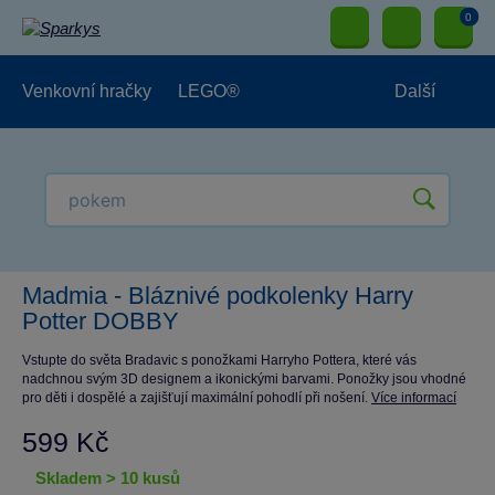
0
Venkovní hračky
LEGO®
Další
Pro kluky
Pro holky
Pro nejmenší
NOVINKY
Madmia - Bláznivé podkolenky Harry
Potter DOBBY
Vstupte do světa Bradavic s ponožkami Harryho Pottera, které vás
nadchnou svým 3D designem a ikonickými barvami. Ponožky jsou vhodné
pro děti i dospělé a zajišťují maximální pohodlí při nošení.
Více informací
599 Kč
skladem > 10 kusů