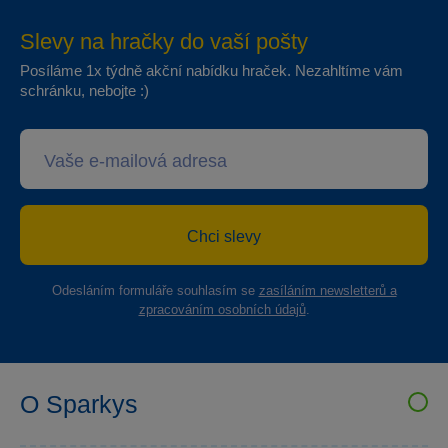
Slevy na hračky do vaší pošty
Posíláme 1x týdně akční nabídku hraček. Nezahltíme vám
schránku, nebojte :)
Chci slevy
Odesláním formuláře souhlasím se
zasíláním newsletterů a
zpracováním osobních údajů
.
O Sparkys
VELKOOBCHOD SPARKYS