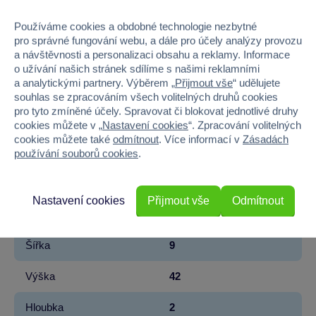
Používáme cookies a obdobné technologie nezbytné
Kód produktu
27MA-HP001
pro správné fungování webu, a dále pro účely analýzy provozu
a návštěvnosti a personalizaci obsahu a reklamy. Informace
Značka
Madmia
o užívání našich stránek sdílíme s našimi reklamními
a analytickými partnery. Výběrem „
Přijmout vše
“ udělujete
Licence
Warner Bros
souhlas se zpracováním všech volitelných druhů cookies
pro tyto zmíněné účely. Spravovat či blokovat jednotlivé druhy
Řada
Harry Potter
cookies můžete v „
Nastavení cookies
“. Zpracování volitelných
cookies můžete také
odmítnout
. Více informací v
Zásadách
Věk od
6
používání souborů cookies
.
Pohlaví
KLUK
Nastavení cookies
Přijmout vše
Odmítnout
Materiál
TEXTIL
Šířka
9
Výška
42
Hloubka
2