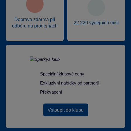
Doprava zdarma při
22 220 výdejních míst
odběru na prodejnách
Speciální klubové ceny
Exkluzivní nabídky od partnerů
Překvapení
Vstoupit do klubu