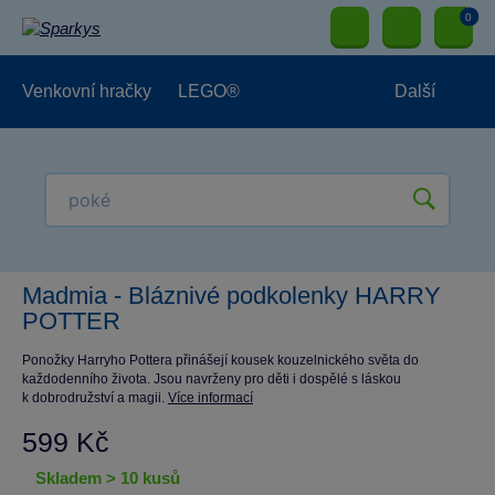
0
Venkovní hračky
LEGO®
Další
Pro kluky
Pro holky
Pro nejmenší
NOVINKY
Madmia - Bláznivé podkolenky HARRY
POTTER
Ponožky Harryho Pottera přinášejí kousek kouzelnického světa do
každodenního života. Jsou navrženy pro děti i dospělé s láskou
k dobrodružství a magii.
Více informací
599 Kč
skladem > 10 kusů