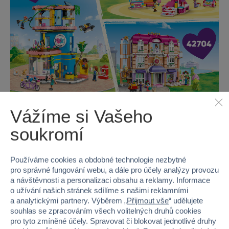
Ještě více příběhů o přátelství
Vážíme si Vašeho
Nenechte si ujít další dětské modely pro holky a kluky
soukromí
z řady LEGO® Friends, které se prodávají
samostatně.
Používáme cookies a obdobné technologie nezbytné
pro správné fungování webu, a dále pro účely analýzy provozu
a návštěvnosti a personalizaci obsahu a reklamy. Informace
o užívání našich stránek sdílíme s našimi reklamními
a analytickými partnery. Výběrem „
Přijmout vše
“ udělujete
Popis produktu
souhlas se zpracováním všech volitelných druhů cookies
pro tyto zmíněné účely. Spravovat či blokovat jednotlivé druhy