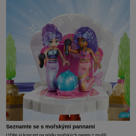
Seznamte se s mořskými pannami
Užijte si koncert na pódiu mořských panen z mušlí.