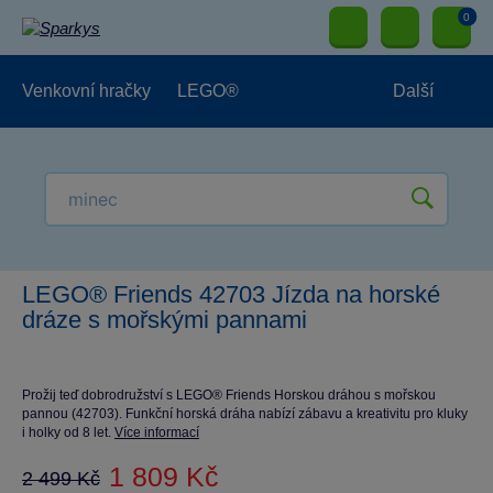
0
Venkovní hračky
LEGO®
Další
Pro kluky
Pro holky
Pro nejmenší
NOVINKY
LEGO® Friends 42703 Jízda na horské
dráze s mořskými pannami
Prožij teď dobrodružství s LEGO® Friends Horskou dráhou s mořskou
pannou (42703). Funkční horská dráha nabízí zábavu a kreativitu pro kluky
i holky od 8 let.
Více informací
1 809 Kč
2 499 Kč