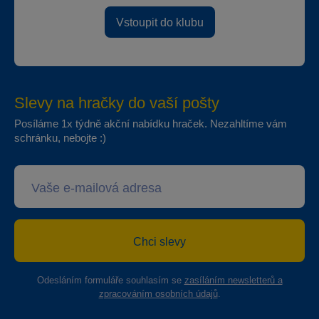
Vstoupit do klubu
Slevy na hračky do vaší pošty
Posíláme 1x týdně akční nabídku hraček. Nezahltíme vám
schránku, nebojte :)
Chci slevy
Odesláním formuláře souhlasím se
zasíláním newsletterů a
zpracováním osobních údajů
.