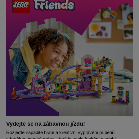
Vydejte se na zábavnou jízdu!
Rozjeďte nápadité hraní a kreativní vyprávění příběhů
s hračkou horské dráhy, která je zcela funkční a zdobí