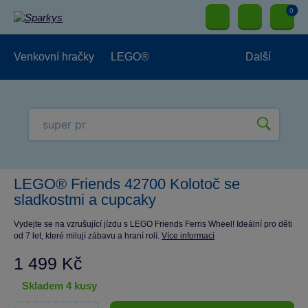
0
Venkovní hračky
LEGO®
Další
Pro kluky
Pro holky
Pro nejmenší
NOVINKY
LEGO® Friends 42700 Kolotoč se
sladkostmi a cupcaky
Vydejte se na vzrušující jízdu s LEGO Friends Ferris Wheel! Ideální pro děti
od 7 let, které milují zábavu a hraní rolí.
Více informací
1 499 Kč
skladem 4 kusy