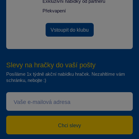
Exkluzivní nabídky od partnerů
Překvapení
Vstoupit do klubu
Slevy na hračky do vaší pošty
Posíláme 1x týdně akční nabídku hraček. Nezahltíme vám
schránku, nebojte :)
Chci slevy