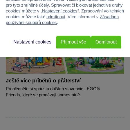
pro tyto zmíněné účely. Spravovat či blokovat jednotlivé druhy
cookies můžete v „
Nastavení cookies
“. Zpracování volitelných
cookies můžete také
odmítnout
. Více informací v
Zásadách
používání souborů cookies
.
Nastavení cookies
Přijmout vše
Odmítnout
Ještě více příběhů o přátelství
Prohlédněte si spoustu dalších stavebnic LEGO®
Friends, které se prodávají samostatně.