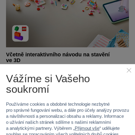
Včetně interaktivního návodu na stavění
ve 3D
Přibližujte, otáčejte stavebnice ve 3D a sledujte svůj
pokrok v zábavné a intuitivní aplikaci LEGO® Builder.
Vážíme si Vašeho
soukromí
Používáme cookies a obdobné technologie nezbytné
pro správné fungování webu, a dále pro účely analýzy provozu
a návštěvnosti a personalizaci obsahu a reklamy. Informace
o užívání našich stránek sdílíme s našimi reklamními
a analytickými partnery. Výběrem „
Přijmout vše
“ udělujete
souhlas se zpracováním všech volitelných druhů cookies