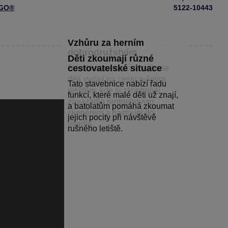
GO®
5122-10443
Vzhůru za herním
dobrodružstvím
Děti zkoumají různé
cestovatelské situace
S touto stavebnicí letadla se
děti vydají na cestu rušným
Tato stavebnice nabízí řadu
letištěm, kde si zkontrolují
funkcí, které malé děti už znají,
zavazadla rentgenovým
a batolatům pomáhá zkoumat
skenerem a nastoupí do
jejich pocity při návštěvě
letadla.
rušného letiště.