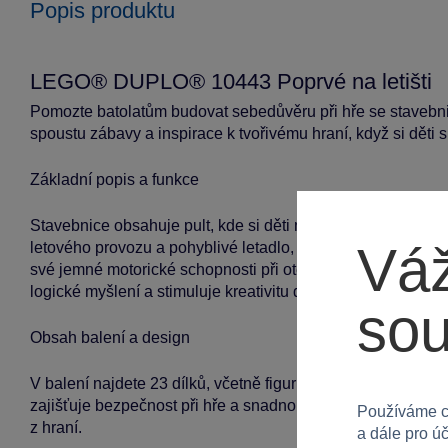
Popis produktu
LEGO® DUPLO® 10443 Poprvé na letišti
Pomozte batolatům budovat sebedůvěru při hře se stavebnicí
spoustu zábavy a inspirace k tvořivému hraní, když si děti sb
Základní popis a funkce
Stavebnice obsahuje pult, kde si děti mohou hrát na skenov
Váž
letového provozu a pohyblivé letadlo, do kterého se vejdou fi
své jemné motorické schopnosti při otevírání kufru a usazo
logické myšlení a stimuluje kreativitu dětí.
so
Obsah balení a design
V balení najdete 23 dílků, včetně figurky dítěte, pilota a p
zajišťuje bezpečnost při hře a snadnou údržbu. Barvy a tvar
Používáme c
z hraní.
a dále pro ú