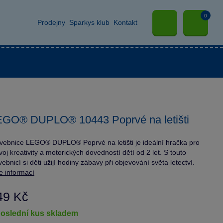
0
Prodejny
Sparkys klub
Kontakt
EGO® DUPLO® 10443 Poprvé na letišti
vebnice LEGO® DUPLO® Poprvé na letišti je ideální hračka pro
voj kreativity a motorických dovedností dětí od 2 let. S touto
vebnicí si děti užijí hodiny zábavy při objevování světa letectví.
e informací
49 Kč
poslední kus skladem