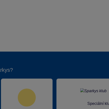
rkys?
Speciální k