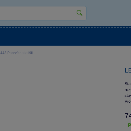
kluky
Pro holky
Pro nejmenší
NOVINKY
 Poprvé na letišti
L
Sta
roz
sta
Víc
7