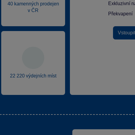
Exkluzivní n
40 kamenných prodejen
v ČR
Překvapení
Vstoupi
22 220 výdejních míst