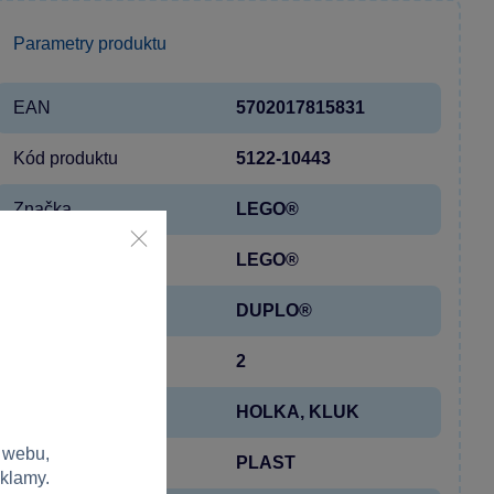
Parametry produktu
EAN
5702017815831
Kód produktu
5122-10443
Značka
LEGO®
Licence
LEGO®
Řada
DUPLO®
Věk od
2
Pohlaví
HOLKA, KLUK
 webu,
Materiál
PLAST
eklamy.