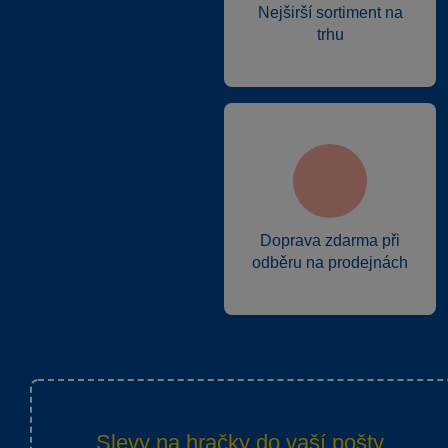
Nejširší sortiment na
trhu
Doprava zdarma při
odběru na prodejnách
Slevy na hračky do vaší pošty