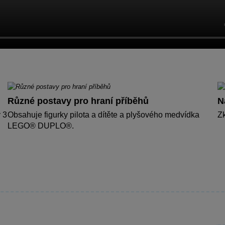
Různé postavy pro hraní příběhů
N
 3
Obsahuje figurky pilota a dítěte a plyšového medvídka
Zk
LEGO® DUPLO®.