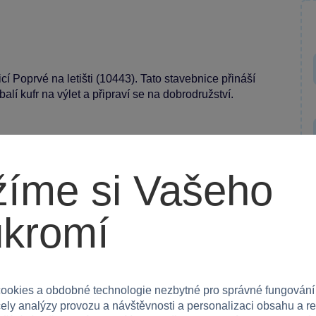
 Poprvé na letišti (10443). Tato stavebnice přináší
alí kufr na výlet a připraví se na dobrodružství.
ání kufru a jeho posunování po pásu, řízení
íme si Vašeho
gurky dítěte a pilota. S touto hračkou děti procvičí
vání figurek do letadla. Model navíc podporuje
ukromí
lyšového medvídka. Kvalitní plastové provedení
ové prvky jsou navrženy tak, aby zvýšily zážitek
ookies a obdobné technologie nezbytné pro správné fungování
čely analýzy provozu a návštěvnosti a personalizaci obsahu a r