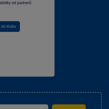
abídky od partnerů
t do klubu