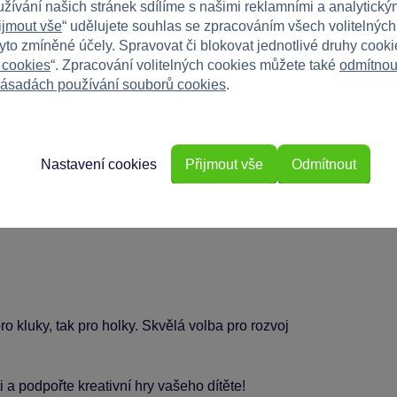
užívání našich stránek sdílíme s našimi reklamními a analytickým
ijmout vše
“ udělujete souhlas se zpracováním všech volitelnýc
tyto zmíněné účely. Spravovat či blokovat jednotlivé druhy cook
 cookies
“. Zpracování volitelných cookies můžete také
odmítnou
ásadách používání souborů cookies
.
i
Nastavení cookies
Přijmout vše
Odmítnout
ro kluky, tak pro holky. Skvělá volba pro rozvoj
a podpořte kreativní hry vašeho dítěte!