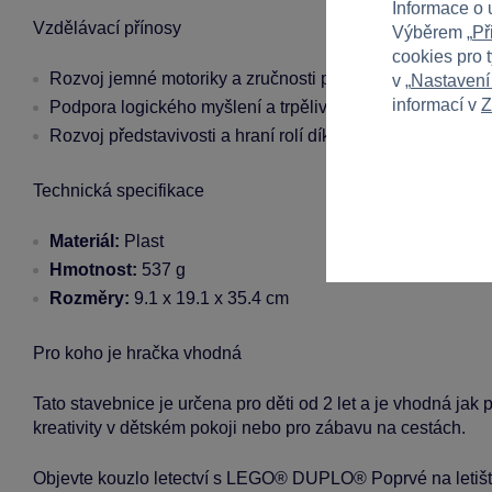
Informace o 
Vzdělávací přínosy
Výběrem „
Př
cookies pro 
Rozvoj jemné motoriky a zručnosti při manipulaci s dílky
v „
Nastavení
informací v
Z
Podpora logického myšlení a trpělivosti při skládání
Rozvoj představivosti a hraní rolí díky interakci s figurkam
Technická specifikace
Materiál:
Plast
Hmotnost:
537 g
Rozměry:
9.1 x 19.1 x 35.4 cm
Pro koho je hračka vhodná
Tato stavebnice je určena pro děti od 2 let a je vhodná jak p
kreativity v dětském pokoji nebo pro zábavu na cestách.
Objevte kouzlo letectví s LEGO® DUPLO® Poprvé na letišti 