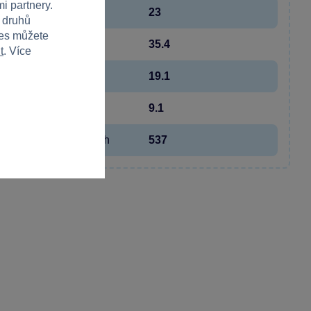
i partnery.
Počet dílků
23
h druhů
ies můžete
Šířka
35.4
t
. Více
Výška
19.1
Hloubka
9.1
Hmotnost v gramech
537