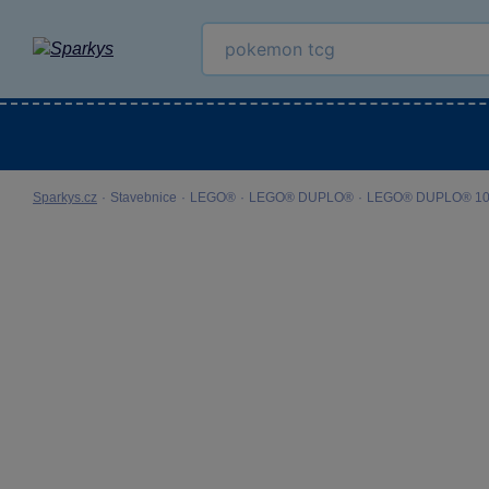
Kategorie
Venkovní hračky
LEGO®
Pro 
Sparkys.cz
·
Stavebnice
·
LEGO®
·
LEGO® DUPLO®
·
LEGO® DUPLO® 10443