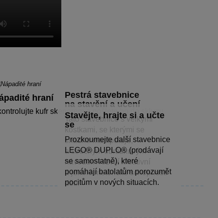
Pestrá stavebnice
ápadité hraní
na stavění a učení
ontrolujte kufr skenerem a pošlete ho do skluzu.
Stavějte, hrajte si a učte
Tato stavebnice s velkými
se
kostkami, se kterými se
Prozkoumejte další stavebnice
snadno manipuluje,
LEGO® DUPLO® (prodávají
a stručným obrázkovým
se samostatně), které
návodem rozvíjí kreativní
pomáhají batolatům porozumět
a jemné motorické schopnosti
pocitům v nových situacích.
dětí.