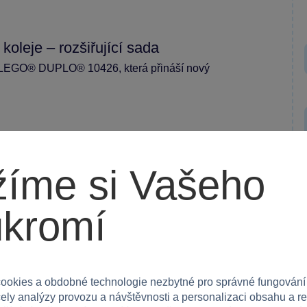
leje – rozšiřující sada
dou LEGO® DUPLO® 10426, která přináší nový
í železniční síť a rozšiřovat své stávající LEGO®
rovnými délkami kolejí, které jsou kompatibilní se
íme si Vašeho
terakci, když se vláček blíží k zvedací závoře,
ukromí
ici mostu, které jsou vyrobeny z kvalitního plastu.
u, což nabízí dokonalé proporce pro hraní.
ookies a obdobné technologie nezbytné pro správné fungování
čely analýzy provozu a návštěvnosti a personalizaci obsahu a r