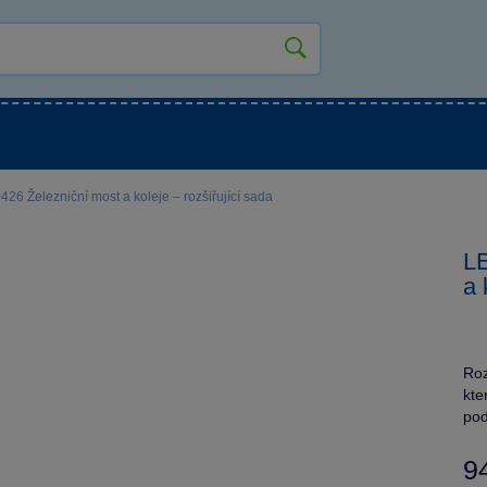
kluky
Pro holky
Pro nejmenší
NOVINKY
Železniční most a koleje – rozšiřující sada
L
a 
Roz
kte
pod
9