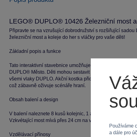
LEGO® DUPLO® 10426 Železniční most a ko
Připravte se na vzrušující dobrodružství s rozšiřující sa
železniční most a koleje do her s vláčky pro vaše děti!
Základní popis a funkce
Tato interaktivní stavebnice umožňuje dětem vytvářet vlastn
DUPLO® Město. Děti mohou sestavit model mostu a použít 8 
Váž
všemi vlaky DUPLO. Akční kostka přidává zábavné zvuky a in
což zábavně oživuje scénáře hraní.
so
Obsah balení a design
V balení naleznete 8 kusů kolejnic, 1 akční kostku a stavebn
Vzkvétající most mívá přes 24 cm na výšku a 105 cm na šířk
Používáme c
a dále pro ú
Vzdělávací přínosy