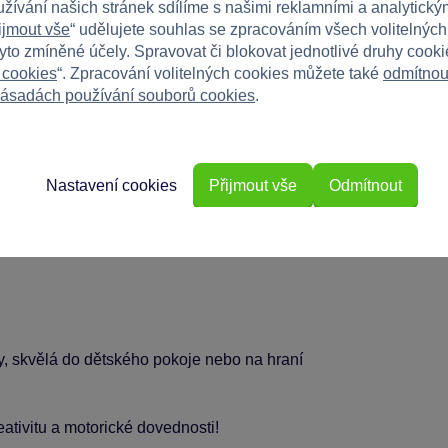
užívání našich stránek sdílíme s našimi reklamními a analytickým
ijmout vše
“ udělujete souhlas se zpracováním všech volitelnýc
tyto zmíněné účely. Spravovat či blokovat jednotlivé druhy cook
ční trasy
 cookies
“. Zpracování volitelných cookies můžete také
odmítnou
ásadách používání souborů cookies
.
Nastavení cookies
Přijmout vše
Odmítnout
ky, skvělá do dětského pokoje nebo na hraní
eativitu a motorické dovednosti!