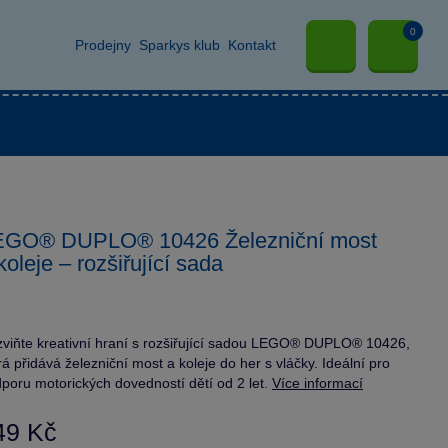
0
Prodejny
Sparkys klub
Kontakt
EGO® DUPLO® 10426 Železniční most
koleje – rozšiřující sada
viňte kreativní hraní s rozšiřující sadou LEGO® DUPLO® 10426,
rá přidává železniční most a koleje do her s vláčky. Ideální pro
poru motorických dovedností dětí od 2 let.
Více informací
49 Kč