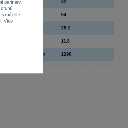
Počet dílků
42
i partnery.
h druhů
ies můžete
Šířka
54
t
. Více
Výška
28.2
Hloubka
11.8
Hmotnost v gramech
1290