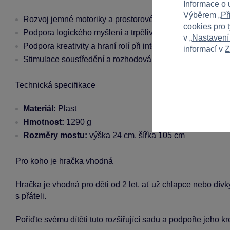
Informace o 
Výběrem „
Př
Rozvoj jemné motoriky a prostorového vnímání
cookies pro 
Podpora logického myšlení a trpělivosti při tvorbě železni
v „
Nastavení
Podpora kreativity a hraní rolí při interakci s vláčky
informací v
Z
Stimulace soustředění a rozhodování během hraní
Technická specifikace
Materiál:
Plast
Hmotnost:
1290 g
Rozměry mostu:
výška 24 cm, šířka 105 cm
Pro koho je hračka vhodná
Hračka je vhodná pro děti od 2 let, ať už chlapce nebo dív
s přáteli.
Pořiďte svému dítěti tuto rozšiřující sadu a podpořte jeho kr