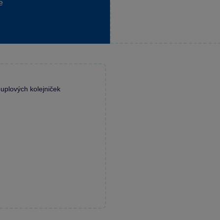
e
uplových kolejniček