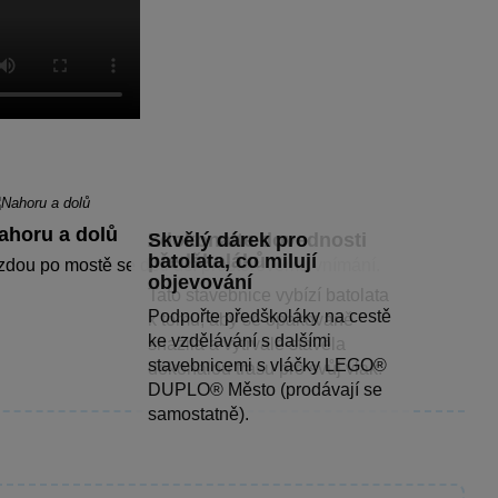
ahoru a dolů
Skvělý dárek pro
Zdokonalte dovednosti
batolata, co milují
předškoláků
zdou po mostě se děti učí prostorovému vnímání.
objevování
Tato stavebnice vybízí batolata
Podpořte předškoláky na cestě
k tomu, aby se opakovaně
ke vzdělávání s dalšími
snažila a vytrvale stavěla
stavebnicemi s vláčky LEGO®
dokonalou trasu pro svůj vlak.
DUPLO® Město (prodávají se
samostatně).