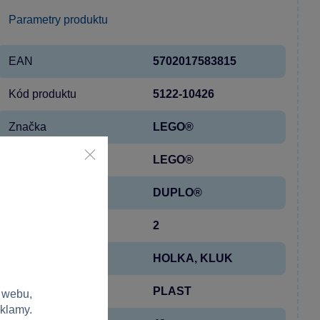
Parametry produktu
EAN
5702017583815
Kód produktu
5122-10426
Značka
LEGO®
Licence
LEGO®
Řada
DUPLO®
Věk od
2
Pohlaví
HOLKA, KLUK
Materiál
PLAST
 webu,
eklamy.