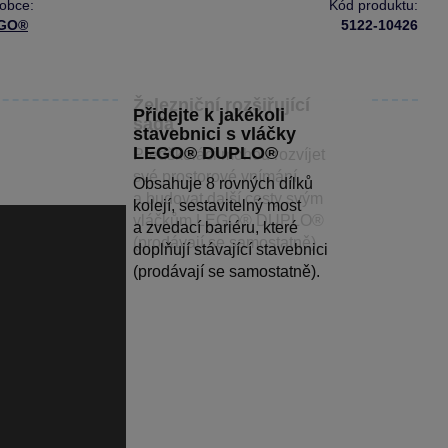
obce:
Kód produktu:
GO®
5122-10426
Železniční rozšiřující
Přidejte k jakékoli
sada
stavebnici s vláčky
LEGO® DUPLO®
Předškoláci mohou rozvíjet
své prostorové vnímání
Obsahuje 8 rovných dílků
a budovat další cesty svým
kolejí, sestavitelný most
vláčkům LEGO® DUPLO®
a zvedací bariéru, které
(prodávají se samostatně).
doplňují stávající stavebnici
(prodávají se samostatně).