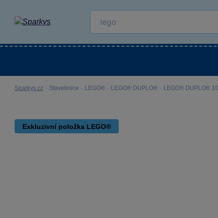
Kategorie
Venkovní hračky
LEGO®
Pro 
Sparkys.cz
·
Stavebnice
·
LEGO®
·
LEGO® DUPLO®
·
LEGO® DUPLO® 10426 
Exkluzivní položka LEGO®