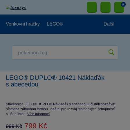
0
Venkovní hračky
LEGO®
Další
Pro kluky
Pro holky
Pro nejmenší
NOVINKY
LEGO® DUPLO® 10421 Náklaďák
s abecedou
Stavebnice LEGO® DUPLO® Náklaďák s abecedou učí děti poznávat
písmena zábavnou formou. Ideální pro rozvoj motorických schopností
a učení hrou.
Více informací
799 Kč
999 Kč