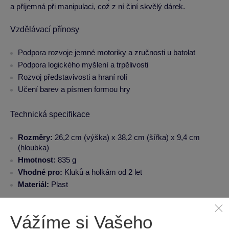
a příjemná při manipulaci, což z ní činí skvělý dárek.
Vzdělávací přínosy
Podpora rozvoje jemné motoriky a zručnosti u batolat
Podpora logického myšlení a trpělivosti
Rozvoj představivosti a hraní rolí
Učení barev a písmen formou hry
Technická specifikace
Rozměry:
26,2 cm (výška) x 38,2 cm (šířka) x 9,4 cm
(hloubka)
Hmotnost:
835 g
Vhodné pro:
Kluků a holkám od 2 let
Materiál:
Plast
Pro koho je hračka vhodná
Vážíme si Vašeho