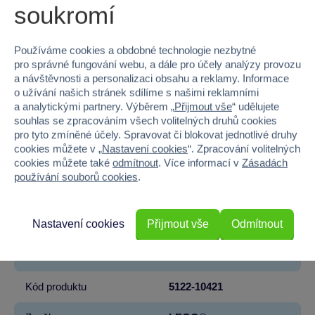
LEGO® DUPLO® Náklaďák je ideální pro batolata a malé děti,
soukromí
ať už chlapce nebo dívky. Perfektní volba pro hraní doma
nebo na cestách.
Používáme cookies a obdobné technologie nezbytné
Pořiďte svému dítěti LEGO® DUPLO® Náklaďák s abecedou
pro správné fungování webu, a dále pro účely analýzy provozu
a rozviňte jeho kreativitu a znalosti již dnes!
a návštěvnosti a personalizaci obsahu a reklamy. Informace
o užívání našich stránek sdílíme s našimi reklamními
a analytickými partnery. Výběrem „
Přijmout vše
“ udělujete
U našich hraček garantujeme
kvalitu a bezpečnost
.
souhlas se zpracováním všech volitelných druhů cookies
pro tyto zmíněné účely. Spravovat či blokovat jednotlivé druhy
cookies můžete v „
Nastavení cookies
“. Zpracování volitelných
Kategorie
cookies můžete také
odmítnout
. Více informací v
Zásadách
používání souborů cookies
.
LEGO® DUPLO®
LEGO®
Parametry produktu
Nastavení cookies
Přijmout vše
Odmítnout
EAN
5702017567464
Kód produktu
5122-10421