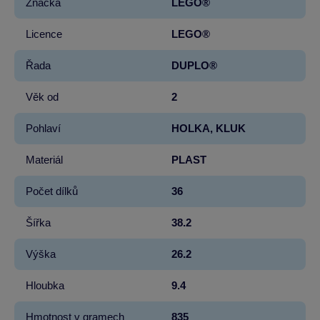
Značka
LEGO®
Licence
LEGO®
Řada
DUPLO®
Věk od
2
Pohlaví
HOLKA, KLUK
Materiál
PLAST
Počet dílků
36
Šířka
38.2
Výška
26.2
Hloubka
9.4
Hmotnost v gramech
835