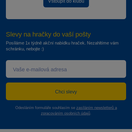
Vstoupit do klubu
Slevy na hračky do vaší pošty
Posíláme 1x týdně akční nabídku hraček. Nezahltíme vám
schránku, nebojte :)
Chci slevy
Odesláním formuláře souhlasím se
zasíláním newsletterů a
zpracováním osobních údajů
.