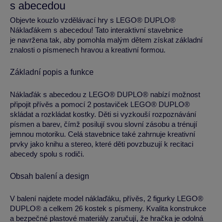
s abecedou
Objevte kouzlo vzdělávací hry s LEGO® DUPLO®
Náklaďákem s abecedou! Tato interaktivní stavebnice
je navržena tak, aby pomohla malým dětem získat základní
znalosti o písmenech hravou a kreativní formou.
Základní popis a funkce
Náklaďák s abecedou z LEGO® DUPLO® nabízí možnost
připojit přívěs a pomocí 2 postaviček LEGO® DUPLO®
skládat a rozkládat kostky. Děti si vyzkouší rozpoznávání
písmen a barev, čímž posilují svou slovní zásobu a trénují
jemnou motoriku. Celá stavebnice také zahrnuje kreativní
prvky jako knihu a stereo, které děti povzbuzují k recitaci
abecedy spolu s rodiči.
Obsah balení a design
V balení najdete model náklaďáku, přívěs, 2 figurky LEGO®
DUPLO® a celkem 26 kostek s písmeny. Kvalita konstrukce
a bezpečné plastové materiály zaručují, že hračka je odolná