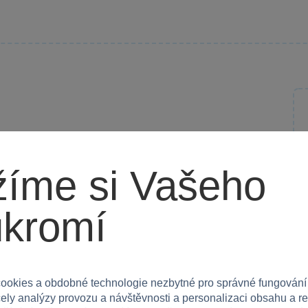
 zvířátky
® DUPLO®! Tato stavebnice je ideální pro malé
íme si Vašeho
ich připojováním k vláčku.
ukromí
hout, koníček, jehňátko a kravička. Děti se učí
ozvíjejí své dovednosti v logickém myšlení
a nebo připojovací vagonky zajišťují ještě více
ookies a obdobné technologie nezbytné pro správné fungování
čely analýzy provozu a návštěvnosti a personalizaci obsahu a r