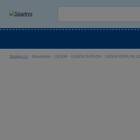
Kategorie
Venkovní hračky
LEGO®
Pro 
Sparkys.cz
·
Stavebnice
·
LEGO®
·
LEGO® DUPLO®
·
LEGO® DUPLO® 1041