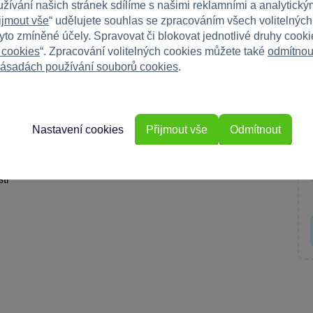
užívání našich stránek sdílíme s našimi reklamními a analytickým
ijmout vše
“ udělujete souhlas se zpracováním všech volitelnýc
tyto zmíněné účely. Spravovat či blokovat jednotlivé druhy cook
teré umožňují dětem tvořit podle jejich fantazie.
 cookies
“. Zpracování volitelných cookies můžete také
odmítnou
což zaručuje dlouhou životnost a bezpečné hraní.
ásadách používání souborů cookies
.
Nastavení cookies
Přijmout vše
Odmítnout
ti