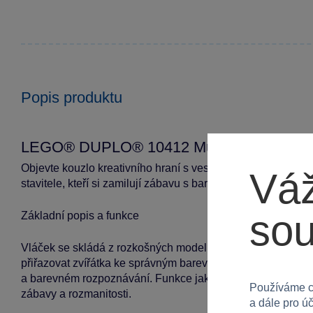
Popis produktu
LEGO® DUPLO® 10412 Můj první vláček se
Objevte kouzlo kreativního hraní s veselým vláčkem LEGO
Váž
stavitele, kteří si zamilují zábavu s barevnými zvířátky a jej
so
Základní popis a funkce
Vláček se skládá z rozkošných modelů zvířátek, jako jsou ko
přiřazovat zvířátka ke správným barevným vagonkům, čímž r
a barevném rozpoznávání. Funkce jako pohyblivý krk kohout
Používáme c
zábavy a rozmanitosti.
a dále pro ú