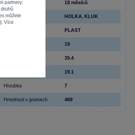
i partnery.
Věk od
18 měsíců
h druhů
ies můžete
Pohlaví
HOLKA, KLUK
t
. Více
Materiál
PLAST
Počet dílků
19
Šířka
35.4
Výška
19.1
Hloubka
7
Hmotnost v gramech
469