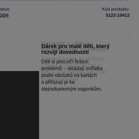
obce:
Kód produktu:
GO®
5122-10412
Nastupte a užijte si
Dárek pro malé děti, který
dobrodružství se zvířaty
rozvíjí dovednosti
S touto stavebnicí s vláčkem
Děti si procvičí řešení
z řady LEGO® DUPLO® si
problémů – skládají zvířátka
děti postaví zvířátka a procvičí
podle obrázků na kartách
poznávání barev.
a přiřazují je ke
stejnobarevným vagonkům.