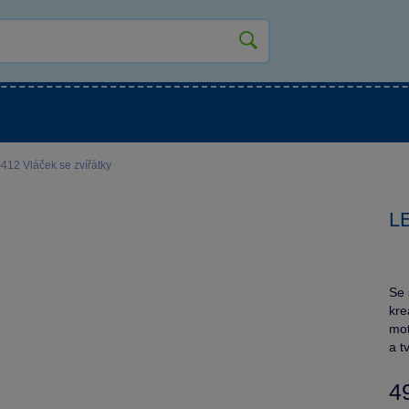
kluky
Pro holky
Pro nejmenší
NOVINKY
2 Vláček se zvířátky
L
Se 
kre
mot
a t
4