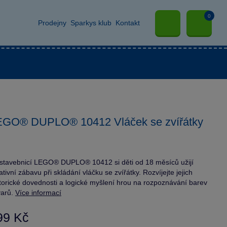
0
Prodejny
Sparkys klub
Kontakt
EGO® DUPLO® 10412 Vláček se zvířátky
stavebnicí LEGO® DUPLO® 10412 si děti od 18 měsíců užijí
ativní zábavu při skládání vláčku se zvířátky. Rozvíjejte jejich
orické dovednosti a logické myšlení hrou na rozpoznávání barev
varů.
Více informací
99 Kč