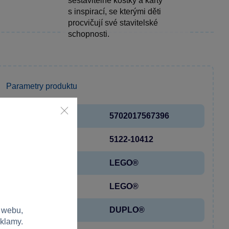
sestavitelné kostky a karty
s inspirací, se kterými děti
procvičují své stavitelské
schopnosti.
Parametry produktu
EAN
5702017567396
Kód produktu
5122-10412
Značka
LEGO®
Licence
LEGO®
Řada
DUPLO®
 webu,
eklamy.