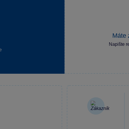
Máte 
Napište r
e