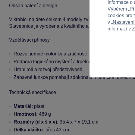
Informace o 
Obsah balení a design
Výběrem „
Př
cookies pro 
V krabici najdete celkem 4 modely zvířátek a různé kostky, k
v „
Nastavení
Stavebnice je vyrobena z kvalitního a bezpečného plastu, 
informací v
Z
Vzdělávací přínosy
Rozvoj jemné motoriky a zručnosti
Podpora logického myšlení a trpělivosti
Hraní rolí a rozvoj představivosti
Zábavné funkce pomáhají zdokonalit motorické dovednos
Technická specifikace
Materiál:
plast
Hmotnost:
469 g
Rozměry (d x š x v):
35,4 x 7 x 19,1 cm
Délka vláčku:
přes 43 cm