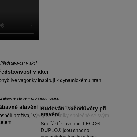
ředstavivost v akci
hyblivé vagonky inspirují k dynamickému hraní.
ábavné stavění pro celou rodinu
Budování sebedůvěry při
stavění
spělí prožívají vývojové milníky společně se svým
tětem.
Součástí stavebnic LEGO®
DUPLO® jsou snadno