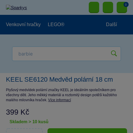
0
Venkovní hračky
LEGO®
Další
Pro kluky
Pro holky
Pro nejmenší
NOVINKY
KEEL SE6120 Medvěd polární 18 cm
Plyšový medvídek polární značky KEEL je ideálním společníkem pro
všechny děti. Jeho měkký materiál a roztomilý design potěší každého
malého milovníka hraček.
Více informací
399 Kč
skladem > 10 kusů