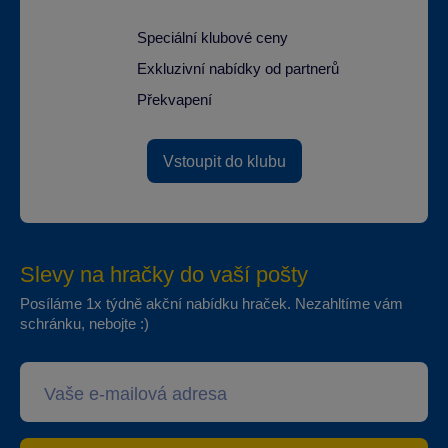
Speciální klubové ceny
Exkluzivní nabídky od partnerů
Překvapení
Vstoupit do klubu
Slevy na hračky do vaší pošty
Posíláme 1x týdně akční nabídku hraček. Nezahltíme vám
schránku, nebojte :)