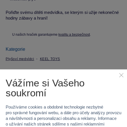
Pořiďte svému dítěti medvídka, se kterým si užije nekonečné
hodiny zábavy a hraní!
U našich hraček garantujeme
kvalitu a bezpečnost
.
Kategorie
Plyšoví medvídci
KEEL TOYS
Parametry produktu
Vážíme si Vašeho
soukromí
EAN
5027148061200
Kód produktu
49K-SE6120
Používáme cookies a obdobné technologie nezbytné
pro správné fungování webu, a dále pro účely analýzy provozu
Značka
KEEL TOYS
a návštěvnosti a personalizaci obsahu a reklamy. Informace
o užívání našich stránek sdílíme s našimi reklamními