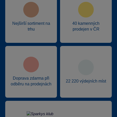
Nejširší sortiment na
40 kamenných
trhu
prodejen v ČR
Doprava zdarma při
22 220 výdejních míst
odběru na prodejnách