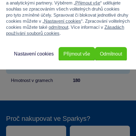
Věk od
3
a analytickými partnery. Výběrem „
Přijmout vše
“ udělujete
souhlas se zpracováním všech volitelných druhů cookies
Pohlaví
HOLKA, KLUK
pro tyto zmíněné účely. Spravovat či blokovat jednotlivé druhy
cookies můžete v „
Nastavení cookies
“. Zpracování volitelných
Materiál
PLYŠ
cookies můžete také
odmítnout
. Více informací v
Zásadách
používání souborů cookies
.
Šířka
12
Výška
18
Nastavení cookies
Přijmout vše
Odmítnout
Hloubka
15
Hmotnost v gramech
180
Proč nakupovat ve Sparkys?