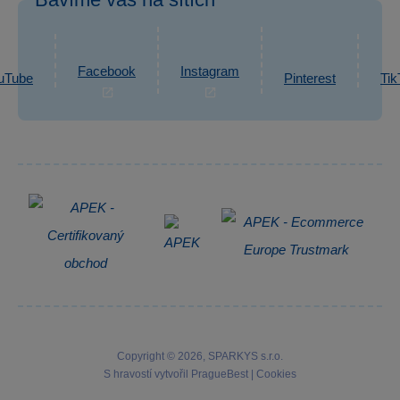
eshop@sparkys.cz
Reklamace
Ochrana osobních údajů GDPR
Napsat zprávu
Informace o zpracování osobních údajů
Facebook
Instagram
uTube
Pinterest
Tik
Zpětný odběr elektrozařízení
Copyright © 2026, SPARKYS s.r.o.
S hravostí vytvořil
PragueBest
|
Cookies