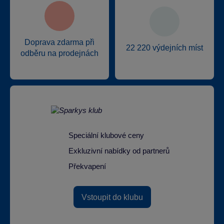
Doprava zdarma při
22 220 výdejních míst
odběru na prodejnách
Speciální klubové ceny
Exkluzivní nabídky od partnerů
Překvapení
Vstoupit do klubu