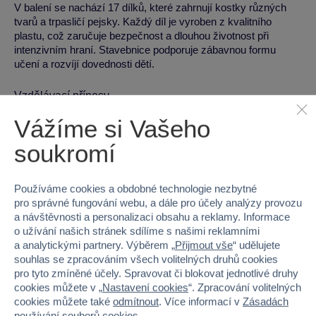
V balení se nachází 17 dílků, které zahrnují kostky různých
tvarů a trpasličí pejsky. Každý díl je vyroben z kvalitního
plastu, což zaručuje bezpečnost a dlouhou životnost při
intenzivním hraní. Stavebnice podporuje zábavnou formu
učení a rozvíjí dovednosti dětí.
Vzdělávací přínosy
Vážíme si Vašeho
Rozvoj jemné motoriky a zručnosti
Podpora logického myšlení a trpělivosti
soukromí
Rozvoj představivosti a hraní rolí
Učení o tvarech a barvách
Používáme cookies a obdobné technologie nezbytné
pro správné fungování webu, a dále pro účely analýzy provozu
Technická specifikace
a návštěvnosti a personalizaci obsahu a reklamy. Informace
o užívání našich stránek sdílíme s našimi reklamními
Materiál:
Plast
a analytickými partnery. Výběrem „
Přijmout vše
“ udělujete
souhlas se zpracováním všech volitelných druhů cookies
Hmotnost:
663 g
pro tyto zmíněné účely. Spravovat či blokovat jednotlivé druhy
Rozměry:
28.2 x 11.8 x 26.2 cm
cookies můžete v „
Nastavení cookies
“. Zpracování volitelných
cookies můžete také
odmítnout
. Více informací v
Zásadách
Pro koho je hračka vhodná
používání souborů cookies
.