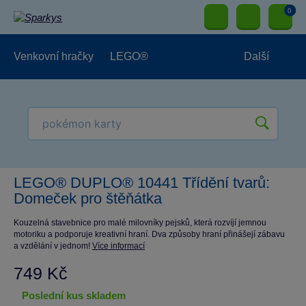
0
Venkovní hračky
LEGO®
Další
Pro kluky
Pro holky
Pro nejmenší
NOVINKY
LEGO® DUPLO® 10441 Třídění tvarů:
Domeček pro štěňátka
Kouzelná stavebnice pro malé milovníky pejsků, která rozvíjí jemnou
motoriku a podporuje kreativní hraní. Dva způsoby hraní přinášejí zábavu
a vzdělání v jednom!
Více informací
749 Kč
poslední kus skladem