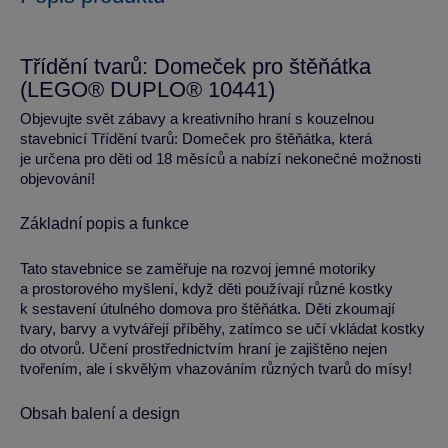
Třídění tvarů: Domeček pro štěňátka
(LEGO® DUPLO® 10441)
Objevujte svět zábavy a kreativního hraní s kouzelnou
stavebnicí Třídění tvarů: Domeček pro štěňátka, která
je určena pro děti od 18 měsíců a nabízí nekonečné možnosti
objevování!
Základní popis a funkce
Tato stavebnice se zaměřuje na rozvoj jemné motoriky
a prostorového myšlení, když děti používají různé kostky
k sestavení útulného domova pro štěňátka. Děti zkoumají
tvary, barvy a vytvářejí příběhy, zatímco se učí vkládat kostky
do otvorů. Učení prostřednictvím hraní je zajištěno nejen
tvořením, ale i skvělým vhazováním různých tvarů do mísy!
Obsah balení a design