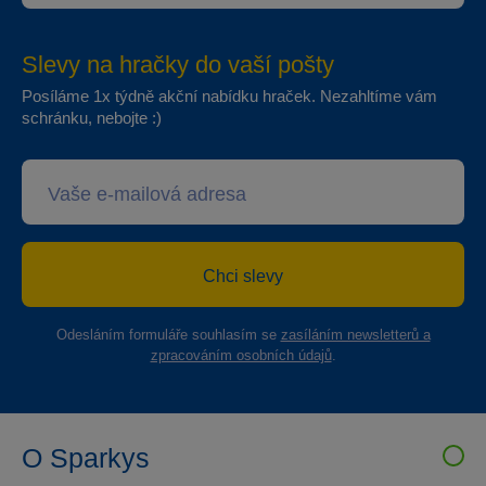
Slevy na hračky do vaší pošty
Posíláme 1x týdně akční nabídku hraček. Nezahltíme vám
schránku, nebojte :)
Chci slevy
Odesláním formuláře souhlasím se
zasíláním newsletterů a
zpracováním osobních údajů
.
O Sparkys