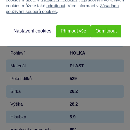
Licence
DISNEY
cookies můžete také
odmítnout
. Více informací v
Zásadách
používání souborů cookies
.
Řada
Vaiana
Kolekce
Disney Princess
Nastavení cookies
Přijmout vše
Odmítnout
Věk od
6
Pohlaví
HOLKA
Materiál
PLAST
Počet dílků
529
Šířka
26.2
Výška
28.2
Hloubka
5.9
Hmotnost v gramech
604