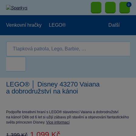
0
Venkovní hračky
LEGO®
Další
Pro kluky
Pro holky
Pro nejmenší
NOVINKY
LEGO® │ Disney 43270 Vaiana
a dobrodružství na kánoi
Podpořte kreativní hraní s LEGO® stavebnicí Vaiana a dobrodružství
na kánoi! Děti od 6 let si užijí zábavu při stavění a objevování fantastického
světa princezen Disney.
Více informací
1 099 Kč
1 399 Kč