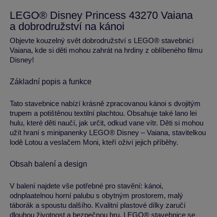
LEGO® Disney Princess 43270 Vaiana
a dobrodružství na kánoi
Objevte kouzelný svět dobrodružství s LEGO® stavebnicí
Vaiana, kde si děti mohou zahrát na hrdiny z oblíbeného filmu
Disney!
Základní popis a funkce
Tato stavebnice nabízí krásně zpracovanou kánoi s dvojitým
trupem a potištěnou textilní plachtou. Obsahuje také lano lei
hulu, které děti naučí, jak určit, odkud vane vítr. Děti si mohou
užít hraní s minipanenky LEGO® Disney – Vaiana, stavitelkou
lodě Lotou a veslačem Moni, kteří oživí jejich příběhy.
Obsah balení a design
V balení najdete vše potřebné pro stavění: kánoi,
odnplaatelnou horní palubu s obytným prostorem, malý
táborák a spoustu dalšího. Kvalitní plastové dílky zaručí
dlouhou životnost a bezpečnou hru. LEGO® stavebnice se