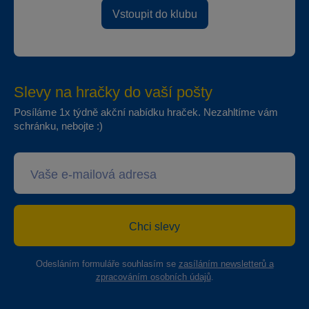
Vstoupit do klubu
Slevy na hračky do vaší pošty
Posíláme 1x týdně akční nabídku hraček. Nezahltíme vám
schránku, nebojte :)
Chci slevy
Odesláním formuláře souhlasím se
zasíláním newsletterů a
zpracováním osobních údajů
.