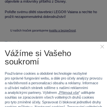
objevitele a milovníky příběhů z Disney.
Pořiďte svému dítěti stavebnici LEGO® Vaiana a nechte ho
prožít nezapomenutelná dobrodružství!
U našich hraček garantujeme
kvalitu a bezpečnost
.
Kategorie
Vážíme si Vašeho
LEGO® I Disney
LEGO®
soukromí
Parametry produktu
Používáme cookies a obdobné technologie nezbytné
EAN
5702017814599
pro správné fungování webu, a dále pro účely analýzy provozu
a návštěvnosti a personalizaci obsahu a reklamy. Informace
Kód produktu
5122-43270
o užívání našich stránek sdílíme s našimi reklamními
a analytickými partnery. Výběrem „
Přijmout vše
“ udělujete
souhlas se zpracováním všech volitelných druhů cookies
Značka
LEGO®
pro tyto zmíněné účely. Spravovat či blokovat jednotlivé druhy
cookies můžete v „
Nastavení cookies
“. Zpracování volitelných