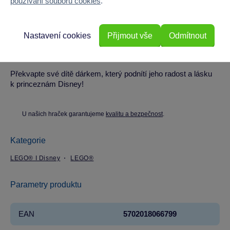
používání souborů cookies
.
Pro koho je hračka vhodná
Nastavení cookies
Přijmout vše
Odmítnout
Hračka je určena pro dívky i chlapce od 5 let, ideální do
dětského pokoje pro kreativní hru.
Překvapte své dítě dárkem, který podnítí jeho radost a lásku
k princeznám Disney!
U našich hraček garantujeme
kvalitu a bezpečnost
.
Kategorie
LEGO® I Disney
LEGO®
Parametry produktu
EAN
5702018066799