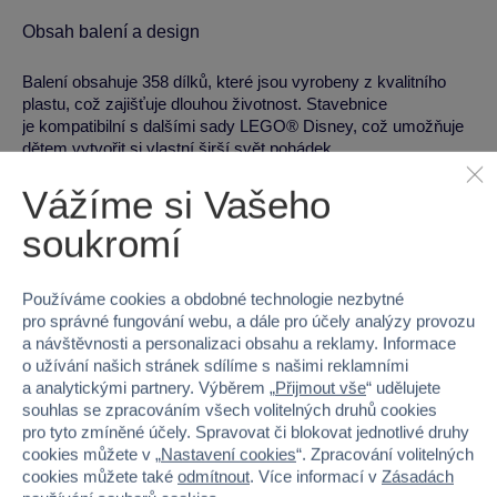
Obsah balení a design
Balení obsahuje 358 dílků, které jsou vyrobeny z kvalitního
plastu, což zajišťuje dlouhou životnost. Stavebnice
je kompatibilní s dalšími sady LEGO® Disney, což umožňuje
dětem vytvořit si vlastní širší svět pohádek.
Vážíme si Vašeho
Vzdělávací přínosy
soukromí
Rozvoj jemné motoriky a zručnosti při skládání dílků
Podpora logického myšlení a kreativního vyjadřování
v příbězích
Používáme cookies a obdobné technologie nezbytné
pro správné fungování webu, a dále pro účely analýzy provozu
Rozvoj představivosti a hraní rolí s oblíbenými postavami
a návštěvnosti a personalizaci obsahu a reklamy. Informace
o užívání našich stránek sdílíme s našimi reklamními
Technická specifikace
a analytickými partnery. Výběrem „
Přijmout vše
“ udělujete
souhlas se zpracováním všech volitelných druhů cookies
Materiál:
plast
pro tyto zmíněné účely. Spravovat či blokovat jednotlivé druhy
cookies můžete v „
Nastavení cookies
“. Zpracování volitelných
Hmotnost:
820 g
cookies můžete také
odmítnout
. Více informací v
Zásadách
Rozměry (Š x V x H):
28.2 x 26.2 x 7.6 cm