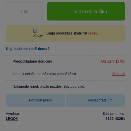
Vložit do košíku
Koupí produktu získáte
49
kaček
.
Kdy budu mít zboží doma?
Předpokládané doručení
Od úterý 11.08.
Ihned k odběru na
několika pobočkách
Zobrazit
Nakupujte hned, plaťte později. Bez poplatků.
Pohlídat psem
Poslat přátelům
Výrobce:
Kód produktu:
LEGO®
5122-43291