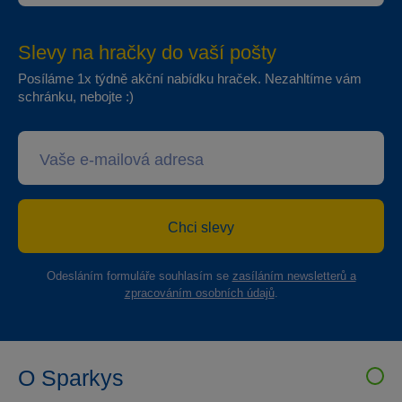
Slevy na hračky do vaší pošty
Posíláme 1x týdně akční nabídku hraček. Nezahltíme vám
schránku, nebojte :)
Chci slevy
Odesláním formuláře souhlasím se
zasíláním newsletterů a
zpracováním osobních údajů
.
O Sparkys