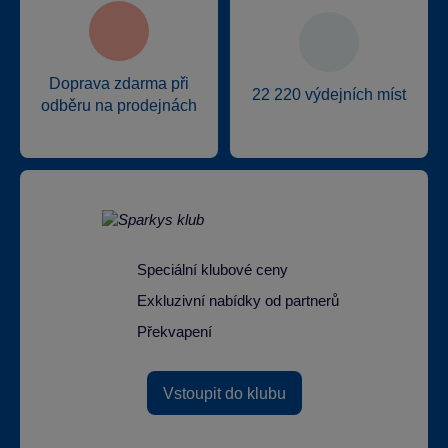
Doprava zdarma při
22 220 výdejních míst
odběru na prodejnách
Speciální klubové ceny
Exkluzivní nabídky od partnerů
Překvapení
Vstoupit do klubu