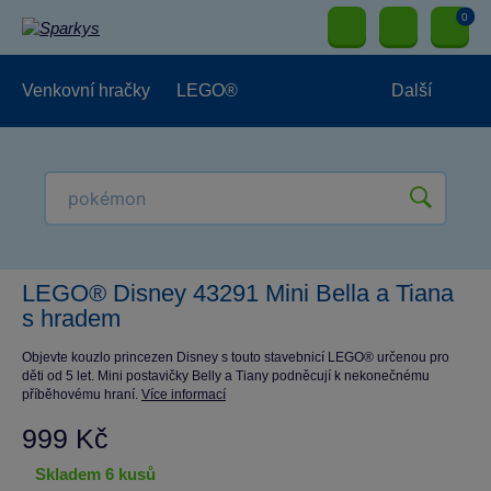
0
Venkovní hračky
LEGO®
Další
Pro kluky
Pro holky
Pro nejmenší
NOVINKY
LEGO® Disney 43291 Mini Bella a Tiana
s hradem
Objevte kouzlo princezen Disney s touto stavebnicí LEGO® určenou pro
děti od 5 let. Mini postavičky Belly a Tiany podněcují k nekonečnému
příběhovému hraní.
Více informací
999 Kč
skladem 6 kusů