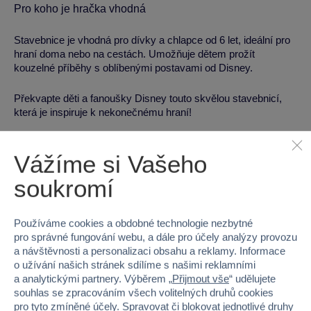
Pro koho je hračka vhodná
Stavebnice je vhodná pro dívky a chlapce od 6 let, ideální pro
hraní doma nebo na cestách. Umožňuje dětem prožít
kouzelné příběhy s oblíbenými postavami od Disney.
Překvapte děti a fanoušky Disney touto skvělou stavebnicí,
která je inspiruje k nekonečnému hraní!
U našich hraček garantujeme
kvalitu a bezpečnost
.
Vážíme si Vašeho
soukromí
Kategorie
LEGO® I Disney
LEGO®
Používáme cookies a obdobné technologie nezbytné
pro správné fungování webu, a dále pro účely analýzy provozu
Parametry produktu
a návštěvnosti a personalizaci obsahu a reklamy. Informace
o užívání našich stránek sdílíme s našimi reklamními
a analytickými partnery. Výběrem „
Přijmout vše
“ udělujete
EAN
5702017814568
souhlas se zpracováním všech volitelných druhů cookies
pro tyto zmíněné účely. Spravovat či blokovat jednotlivé druhy