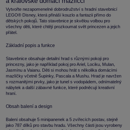
a královské domácí mazlíčci
Vytvořte nezapomenelné dobrodružství s hradní stavebnicí
LEGO® Disney, která přináší kouzlo a fantazii přímo do
dětských pokojů. Tato stavebnice je skvělou volbou pro
všechny děti, které chtějí prozkoumat svět princezen a jejich
přátel.
Základní popis a funkce
Stavebnice obsahuje detailní hrad s různými pokoji pro
princezny, jako je například pokoj pro Ariel, Lociku, Mulan,
Jasmínu a Vaianu. Děti si mohou hrát s několika domácími
mazlíčky včetně Šupinky, Pascala a Mushu. Hrad je navržen
s rozmanitými prvky, jako je tunel s vodopádem, odnímatelný
nábytek a další zábavné funkce, které podněcují kreativní
hraní.
Obsah balení a design
Balení obsahuje 5 minipanenek a 5 zvířecích postav, stejně
jako 787 dílků pro stavbu hradu. Všechny části jsou vyrobeny