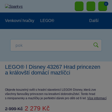
0
Venkovní hračky
LEGO®
Další
Pro kluky
Pro holky
Pro nejmenší
NOVINKY
LEGO® ǀ Disney 43267 Hrad princezen
a královští domácí mazlíčci
Objevte kouzelný svět s hradní stavebnicí LEGO® Disney, která zve
všechny fanoušky princezen na kreativní dobrodružství. Tento hrad
s minipanenky a mazlíčky je perfektní dárek pro děti od 6 let.
Více informací
2 279 Kč
2 999 Kč