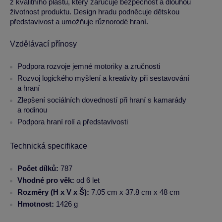
z kvalitního plastu, který zaručuje bezpečnost a dlouhou
životnost produktu. Design hradu podněcuje dětskou
představivost a umožňuje různorodé hraní.
Vzdělávací přínosy
Podpora rozvoje jemné motoriky a zručnosti
Rozvoj logického myšlení a kreativity při sestavování
a hraní
Zlepšení sociálních dovedností při hraní s kamarády
a rodinou
Podpora hraní rolí a představivosti
Technická specifikace
Počet dílků:
787
Vhodné pro věk:
od 6 let
Rozměry (H x V x Š):
7.05 cm x 37.8 cm x 48 cm
Hmotnost:
1426 g