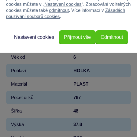
Kód produktu
5122-43267
cookies můžete v „
Nastavení cookies
“. Zpracování volitelných
cookies můžete také
odmítnout
. Více informací v
Zásadách
používání souborů cookies
.
Značka
LEGO®
Licence
LEGO®
Nastavení cookies
Přijmout vše
Odmítnout
Řada
DISNEY
Věk od
6
Pohlaví
HOLKA
Materiál
PLAST
Počet dílků
787
Šířka
48
Výška
37.8