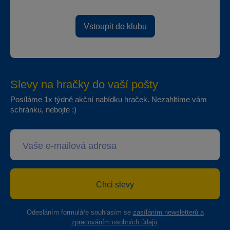
Vstoupit do klubu
Slevy na hračky do vaší pošty
Posíláme 1x týdně akční nabídku hraček. Nezahltíme vám
schránku, nebojte :)
Chci slevy
Odesláním formuláře souhlasím se
zasíláním newsletterů a
zpracováním osobních údajů
.