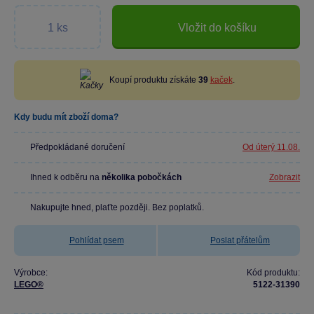
Vložit do košíku
Koupí produktu získáte
39
kaček
.
Kdy budu mít zboží doma?
Předpokládané doručení
Od úterý 11.08.
Ihned k odběru na
několika pobočkách
Zobrazit
Nakupujte hned, plaťte později. Bez poplatků.
Pohlídat psem
Poslat přátelům
Výrobce:
Kód produktu:
LEGO®
5122-31390