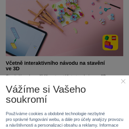
Včetně interaktivního návodu na stavění
ve 3D
Stavitelé mohou přibližovat a otáčet stavebnice ve 3D
a sledovat svůj pokrok v zábavné, intuitivní aplikaci
Vážíme si Vašeho
LEGO® Builder.
soukromí
Používáme cookies a obdobné technologie nezbytné
pro správné fungování webu, a dále pro účely analýzy provozu
a návštěvnosti a personalizaci obsahu a reklamy. Informace