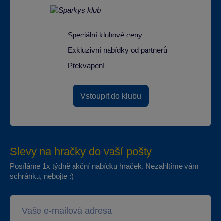
Speciální klubové ceny
Exkluzivní nabídky od partnerů
Překvapení
Vstoupit do klubu
Slevy na hračky do vaší pošty
Posíláme 1x týdně akční nabídku hraček. Nezahltíme vám
schránku, nebojte :)