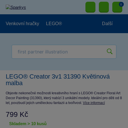
0
Venkovní hračky
LEGO®
Další
Pro kluky
Pro holky
Pro nejmenší
NOVINKY
LEGO® Creator 3v1 31390 Květinová
malba
Objevte nekonečné možnosti kreativního hraní s LEGO® Creator Floral Art
Decor Painting (31390), který nabízí 3 unikátní modely. Ideální pro děti od 8
let, povzbudí jejich uměleckou fantazii a tvořivost.
Více informací
799 Kč
skladem > 10 kusů