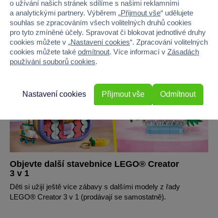
o užívání našich stránek sdílíme s našimi reklamními
a analytickými partnery. Výběrem „
Přijmout vše
“ udělujete
souhlas se zpracováním všech volitelných druhů cookies
pro tyto zmíněné účely. Spravovat či blokovat jednotlivé druhy
cookies můžete v „
Nastavení cookies
“. Zpracování volitelných
cookies můžete také
odmítnout
. Více informací v
Zásadách
používání souborů cookies
.
Nastavení cookies
Přijmout vše
Odmítnout
Objevte další stavebnice LEGO® Creator
3 v 1
Děti si užijí ještě více zábavy s dalšími modely z řady
LEGO® Creator 3 v 1 (prodávají se samostatně).