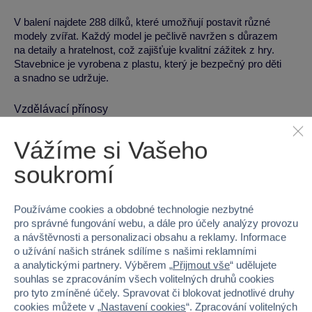
V balení najdete 288 dílků, které umožňují postavit různé
modely zvířat. Každý model je pečlivě navržen s důrazem
na detaily a hratelnost, což zajišťuje kvalitní zážitek z hry.
Stavebnice je vyrobena z plastu, který je bezpečný pro děti
a snadno se udržuje.
Vzdělávací přínosy
Rozvoj jemné motoriky a zručnosti při skládání stavebnic
Vážíme si Vašeho
Podpora logického myšlení a kreativního přístupu při
soukromí
stavění
Rozvoj představivosti a hraní rolí s pohyblivými modely
Používáme cookies a obdobné technologie nezbytné
Technická specifikace
pro správné fungování webu, a dále pro účely analýzy provozu
a návštěvnosti a personalizaci obsahu a reklamy. Informace
o užívání našich stránek sdílíme s našimi reklamními
Hmotnost:
377 g
a analytickými partnery. Výběrem „
Přijmout vše
“ udělujete
Rozměry (V×Š×H):
26.2 cm × 19.1 cm × 6.1 cm
souhlas se zpracováním všech volitelných druhů cookies
Doporučený věk:
od 8 let
pro tyto zmíněné účely. Spravovat či blokovat jednotlivé druhy
cookies můžete v „
Nastavení cookies
“. Zpracování volitelných