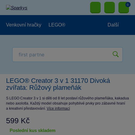
0
Venkovní hračky
LEGO®
Další
Pro kluky
Pro holky
Pro nejmenší
NOVINKY
LEGO® Creator 3 v 1 31170 Divoká
zvířata: Růžový plameňák
S LEGO Creator 3 v 1 si děti od 8 let postaví růžového plameňáka, kakadua
nebo axolotla. Každý model obsahuje pohyblivé prvky pro zábavné hraní
a kreativní přestavování.
Více informací
599 Kč
poslední kus skladem