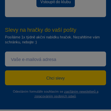
Vstoupit do klubu
Slevy na hračky do vaší pošty
Posíláme 1x týdně akční nabídku hraček. Nezahltíme vám
schránku, nebojte :)
Chci slevy
Odesláním formuláře souhlasím se
zasíláním newsletterů a
zpracováním osobních údajů
.