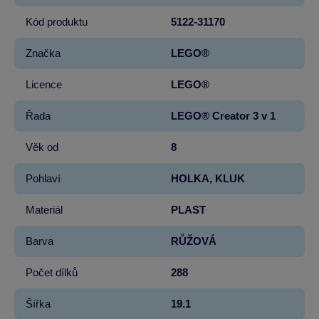
Kód produktu
5122-31170
Značka
LEGO®
Licence
LEGO®
Řada
LEGO® Creator 3 v 1
Věk od
8
Pohlaví
HOLKA, KLUK
Materiál
PLAST
Barva
RŮŽOVÁ
Počet dílků
288
Šířka
19.1