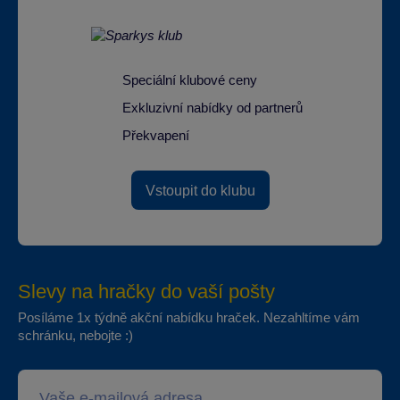
Speciální klubové ceny
Exkluzivní nabídky od partnerů
Překvapení
Vstoupit do klubu
Slevy na hračky do vaší pošty
Posíláme 1x týdně akční nabídku hraček. Nezahltíme vám
schránku, nebojte :)