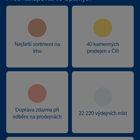
Nejširší sortiment na
40 kamenných
trhu
prodejen v ČR
Doprava zdarma při
22 220 výdejních míst
odběru na prodejnách