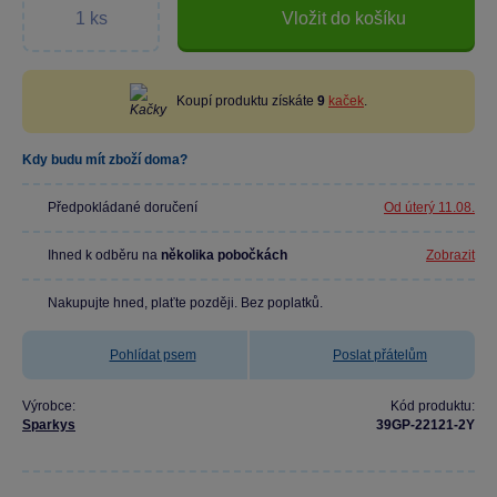
Vložit do košíku
Koupí produktu získáte
9
kaček
.
Kdy budu mít zboží doma?
Předpokládané doručení
Od úterý 11.08.
Ihned k odběru na
několika pobočkách
Zobrazit
Nakupujte hned, plaťte později. Bez poplatků.
Pohlídat psem
Poslat přátelům
Výrobce:
Kód produktu:
Sparkys
39GP-22121-2Y