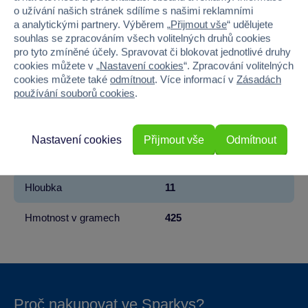
Značka
Sparkys
o užívání našich stránek sdílíme s našimi reklamními
a analytickými partnery. Výběrem „
Přijmout vše
“ udělujete
Věk od
3
souhlas se zpracováním všech volitelných druhů cookies
pro tyto zmíněné účely. Spravovat či blokovat jednotlivé druhy
cookies můžete v „
Nastavení cookies
“. Zpracování volitelných
Pohlaví
HOLKA, KLUK
cookies můžete také
odmítnout
. Více informací v
Zásadách
používání souborů cookies
.
Materiál
KERAMIKA
Šířka
15.5
Nastavení cookies
Přijmout vše
Odmítnout
Výška
12.5
Hloubka
11
Hmotnost v gramech
425
Proč nakupovat ve Sparkys?