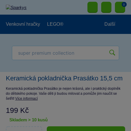
0
Venkovní hračky
LEGO®
Další
Pro kluky
Pro holky
Pro nejmenší
NOVINKY
Keramická pokladnička Prasátko 15,5 cm
Keramická pokladnička Prasátko je nejen krásná, ale i praktický doplněk
do dětského pokoje. Vaše děti ji budou milovat a pomůže jim naučit se
šetřit!
Více informací
199 Kč
skladem > 10 kusů