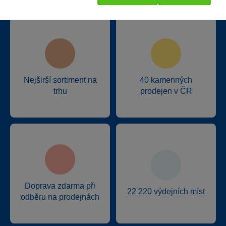
Proč nakupovat ve Sparkys?
Nejširší sortiment na
40 kamenných
trhu
prodejen v ČR
Doprava zdarma při
22 220 výdejních míst
odběru na prodejnách