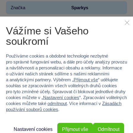
Značka
Sparkys
Věk od
3
Vážíme si Vašeho
Pohlaví
HOLKA, KLUK
soukromí
Materiál
SKLO
Používáme cookies a obdobné technologie nezbytné
Šířka
8
pro správné fungování webu, a dále pro účely analýzy provozu
a návštěvnosti a personalizaci obsahu a reklamy. Informace
Výška
9
o užívání našich stránek sdílíme s našimi reklamními
a analytickými partnery. Výběrem „
Přijmout vše
“ udělujete
souhlas se zpracováním všech volitelných druhů cookies
Hloubka
8
pro tyto zmíněné účely. Spravovat či blokovat jednotlivé druhy
cookies můžete v „
Nastavení cookies
“. Zpracování volitelných
Hmotnost v gramech
0
cookies můžete také
odmítnout
. Více informací v
Zásadách
používání souborů cookies
.
Nastavení cookies
Přijmout vše
Odmítnout