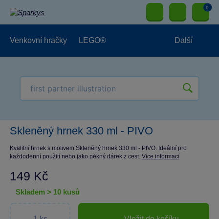
0
Venkovní hračky
LEGO®
Další
Pro kluky
Pro holky
Pro nejmenší
NOVINKY
Skleněný hrnek 330 ml - PIVO
Kvalitní hrnek s motivem Skleněný hrnek 330 ml - PIVO. Ideální pro
každodenní použití nebo jako pěkný dárek z cest.
Více informací
149 Kč
skladem > 10 kusů
Vložit do košíku