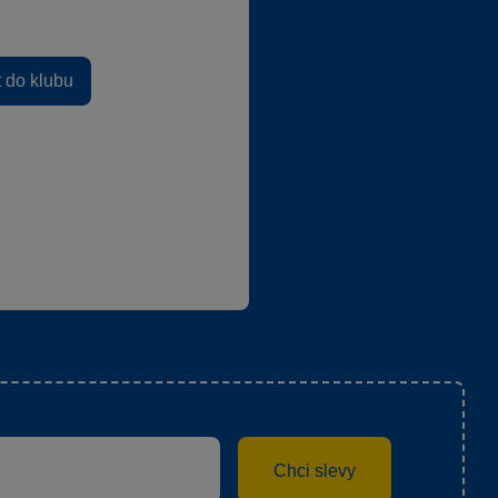
t do klubu
Chci slevy