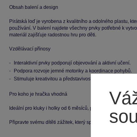
Obsah balení a design
Pirátská loď je vyrobena z kvalitního a odolného plastu, kt
používání. V balení najdete všechny prvky potřebné k vytv
materiál zajišťuje radostnou hru pro děti.
Vzdělávací přínosy
Interaktivní prvky podporují objevování a aktivní učení.
Podpora rozvoje jemné motoriky a koordinace pohybů.
Stimuluje kreativitou a představivost při hraní rolí.
Váž
Pro koho je hračka vhodná
Ideální pro kluky i holky od 6 měsíců, pirátská loď skvěle do
so
Připravte svému dítěti zážitek, který spojuje zábavu a učen