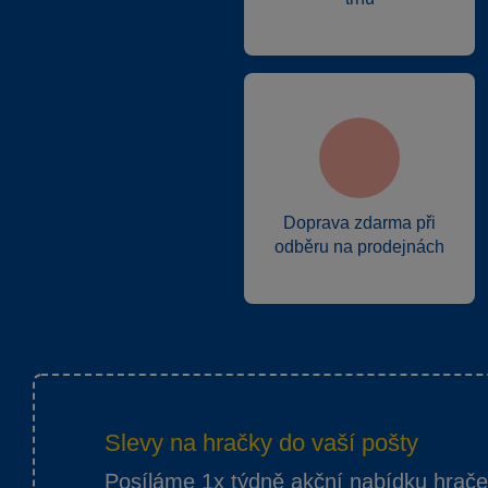
Doprava zdarma při
odběru na prodejnách
Slevy na hračky do vaší pošty
Posíláme 1x týdně akční nabídku hrač