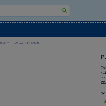
kluky
Pro holky
Pro nejmenší
NOVINKY
do vany
·
PLAYGO - Pirátská loď
PL
Zaž
kaž
prv
Víc
79