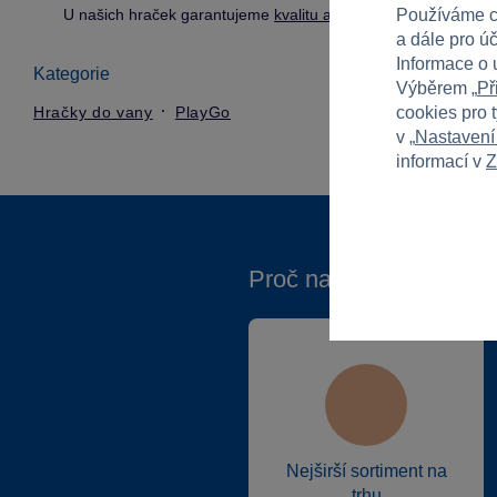
U našich hraček garantujeme
kvalitu a bezpečnost
.
Používáme c
a dále pro ú
Informace o 
Kategorie
Výběrem „
Př
Hračky do vany
PlayGo
cookies pro 
v „
Nastavení
informací v
Z
Proč nakupovat ve Spa
Nejširší sortiment na
trhu