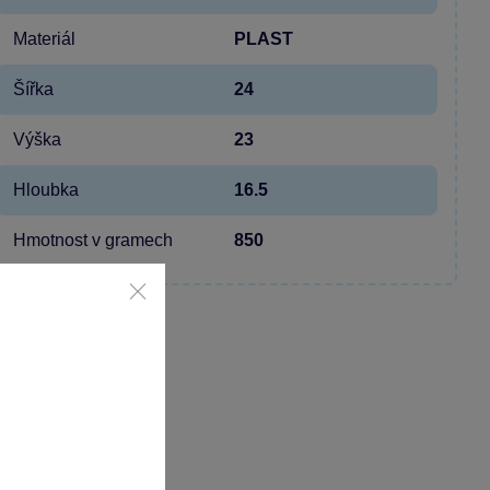
Materiál
PLAST
Šířka
24
Výška
23
Hloubka
16.5
Hmotnost v gramech
850