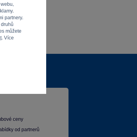
 webu,
eklamy.
i partnery.
h druhů
ies můžete
t
. Více
lubové ceny
abídky od partnerů