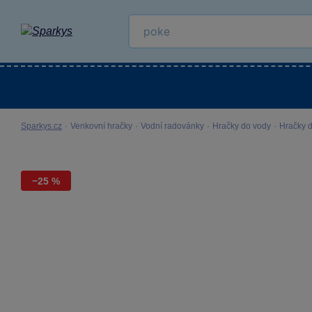
Kategorie
Venkovní hračky
LEGO®
Pro 
Sparkys.cz
·
Venkovní hračky
·
Vodní radovánky
·
Hračky do vody
·
Hračky 
−25 %