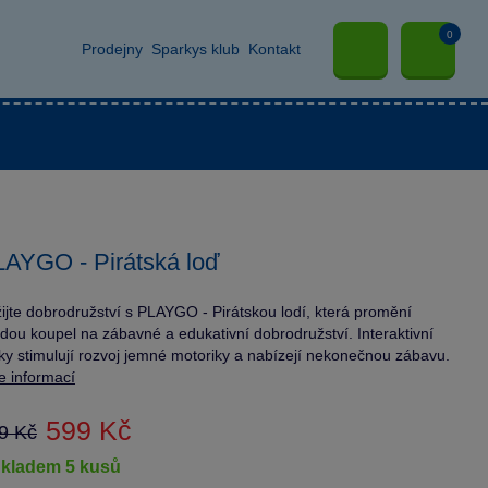
0
Prodejny
Sparkys klub
Kontakt
AYGO - Pirátská loď
ijte dobrodružství s PLAYGO - Pirátskou lodí, která promění
dou koupel na zábavné a edukativní dobrodružství. Interaktivní
ky stimulují rozvoj jemné motoriky a nabízejí nekonečnou zábavu.
e informací
599 Kč
9 Kč
skladem 5 kusů