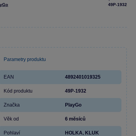
ayGo
49P-1932
Parametry produktu
EAN
4892401019325
Kód produktu
49P-1932
Značka
PlayGo
Věk od
6 měsíců
Pohlaví
HOLKA, KLUK