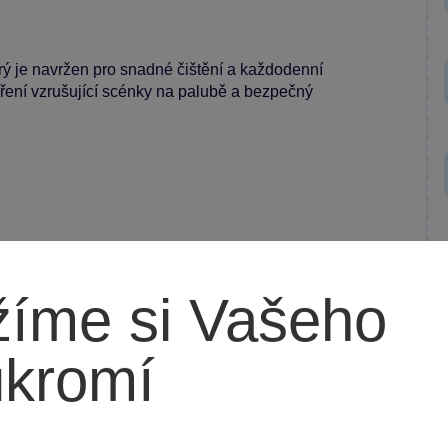
erý je navržen pro snadné čištění a každodenní
oření vzrušující scénky na palubě a bezpečný
íme si Vašeho
plní dětské pokoje a je perfektní na cesty i do vany.
ukromí
í v jednom!