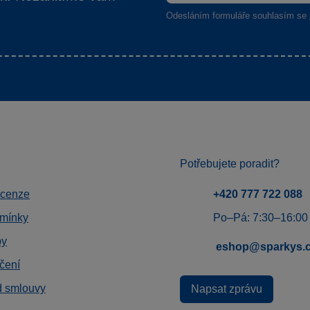
Odesláním formuláře souhlasím se
Potřebujete poradit?
ecenze
+420 777 722 088
mínky
Po–Pá: 7:30–16:00
by
eshop@sparkys.
čení
d smlouvy
Napsat zprávu