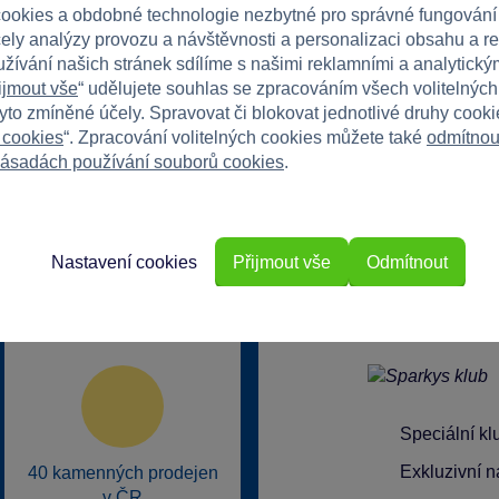
ookies a obdobné technologie nezbytné pro správné fungování
čely analýzy provozu a návštěvnosti a personalizaci obsahu a r
užívání našich stránek sdílíme s našimi reklamními a analytickým
ijmout vše
“ udělujete souhlas se zpracováním všech volitelnýc
tyto zmíněné účely. Spravovat či blokovat jednotlivé druhy cook
 cookies
“. Zpracování volitelných cookies můžete také
odmítnou
ásadách používání souborů cookies
.
Nastavení cookies
Přijmout vše
Odmítnout
rkys?
Speciální k
Exkluzivní n
40 kamenných prodejen
v ČR