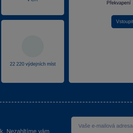
Překvapení
Vstoupi
22 220 výdejních míst
ek. Nezahltíme vám