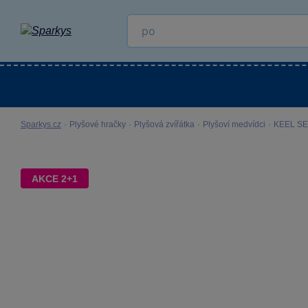
Kategorie
Venkovní hračky
LEGO®
Pro 
Sparkys.cz
·
Plyšové hračky
·
Plyšová zvířátka
·
Plyšoví medvídci
·
KEEL SE
AKCE 2+1