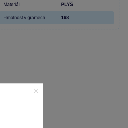
Materiál
PLYŠ
Hmotnost v gramech
168