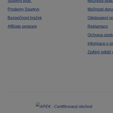
Sparkys klub
Možnosti plat
Prodejny Sparkys
Možnosti doru
Bezpečnost hraček
Odstoupení o
Affiliate program
Reklamace
Ochrana osob
Informace o z
Zpětný odběr 