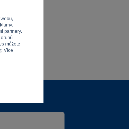
 webu,
eklamy.
i partnery.
h druhů
ies můžete
t
. Více