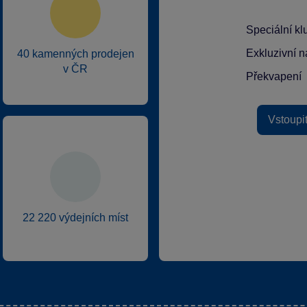
Speciální k
Exkluzivní n
40 kamenných prodejen
v ČR
Překvapení
Vstoupi
22 220 výdejních míst