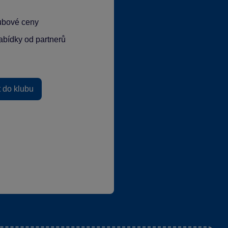
lubové ceny
abídky od partnerů
t do klubu