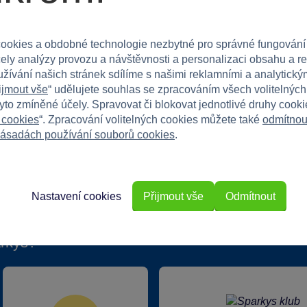
radosti a zábavy!
ookies a obdobné technologie nezbytné pro správné fungování
čely analýzy provozu a návštěvnosti a personalizaci obsahu a r
užívání našich stránek sdílíme s našimi reklamními a analytickým
ijmout vše
“ udělujete souhlas se zpracováním všech volitelnýc
tyto zmíněné účely. Spravovat či blokovat jednotlivé druhy cook
 cookies
“. Zpracování volitelných cookies můžete také
odmítnou
ásadách používání souborů cookies
.
Nastavení cookies
Přijmout vše
Odmítnout
rkys?