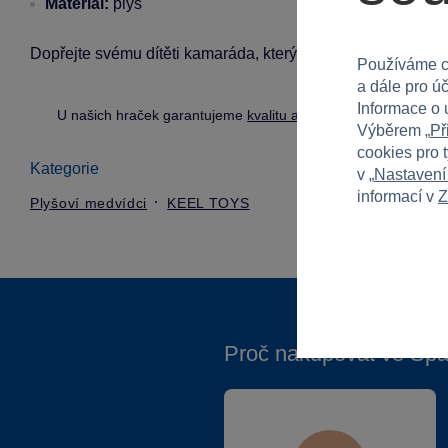
Materiál:
plyš
Dopřejte svému dítěti kamaráda, který mu přinese spoustu 
Používáme c
a dále pro ú
Informace o 
U našich hraček garantujeme
kvalitu a bezpečnost
.
Výběrem „
Př
cookies pro 
Kategorie
v „
Nastavení
informací v
Z
Plyšoví medvídci
KEEL TOYS
Proč nakupovat ve Spa