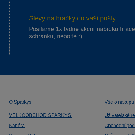
Slevy na hračky do vaší pošty
Posíláme 1x týdně akční nabídku hrač
schránku, nebojte :)
O Sparkys
Vše o nákupu
VELKOOBCHOD SPARKYS
Uživatelské r
Kariéra
Obchodní pod