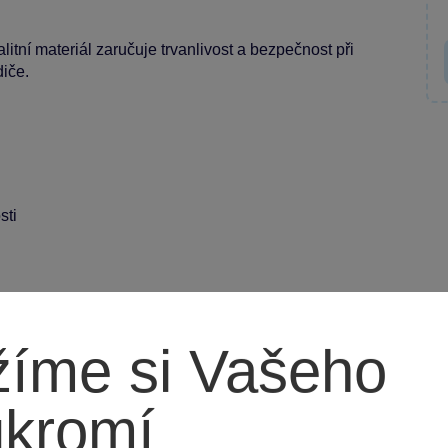
tní materiál zaručuje trvanlivost a bezpečnost při
diče.
sti
y činí z něj ideálního společníka do každého
let.
íme si Vašeho
ukromí