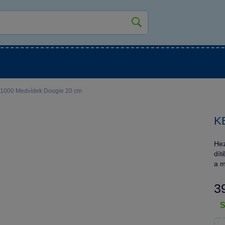
kluky
Pro holky
Pro nejmenší
NOVINKY
1000 Medvídek Dougie 20 cm
K
Hez
dít
a m
3