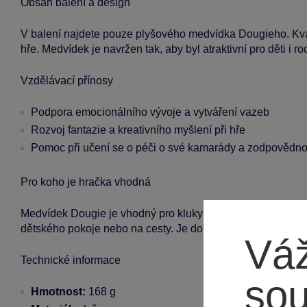
Obsah balení a design
V balení najdete pouze plyšového medvídka Dougieho. Kvali
hře. Medvídek je navržen tak, aby byl atraktivní pro děti i ro
Vzdělávací přínosy
Podpora emocionálního vývoje a vytváření vazeb
Rozvoj fantazie a kreativního myšlení při hře
Pomoc při učení se o péči o své kamarády a zodpovědno
Pro koho je hračka vhodná
Medvídek Dougie je vhodný pro kluky i holky a jeho rozměr
dětského pokoje nebo na cesty. Je doporučen pro děti od 0 
Váž
Technické informace
so
Hmotnost:
168 g