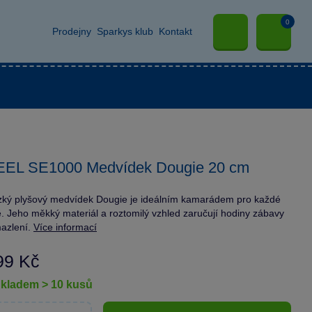
0
Prodejny
Sparkys klub
Kontakt
EEL SE1000 Medvídek Dougie 20 cm
ký plyšový medvídek Dougie je ideálním kamarádem pro každé
ě. Jeho měkký materiál a roztomilý vzhled zaručují hodiny zábavy
azlení.
Více informací
99 Kč
skladem > 10 kusů