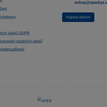
by
eshop@sparkys.
čení
d smlouvy
Napsat zprávu
ních údajů GDPR
pracování osobních údajů
elektrozařízení