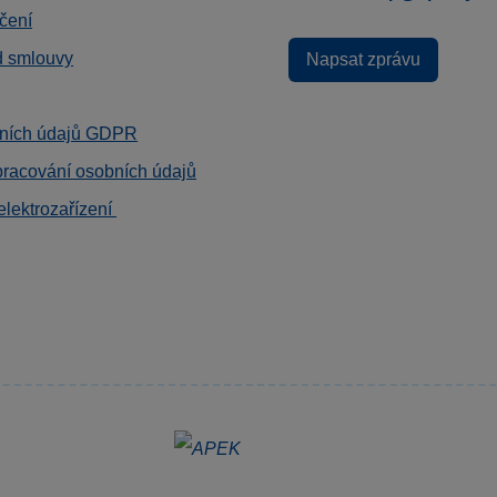
čení
d smlouvy
Napsat zprávu
ních údajů GDPR
pracování osobních údajů
elektrozařízení