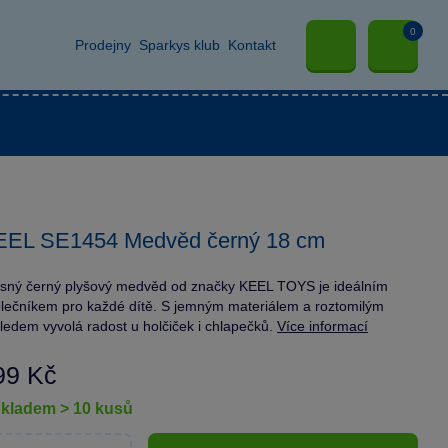
0
Prodejny
Sparkys klub
Kontakt
EEL SE1454 Medvěd černý 18 cm
sný černý plyšový medvěd od značky KEEL TOYS je ideálním
lečníkem pro každé dítě. S jemným materiálem a roztomilým
ledem vyvolá radost u holčiček i chlapečků.
Více informací
99 Kč
skladem > 10 kusů