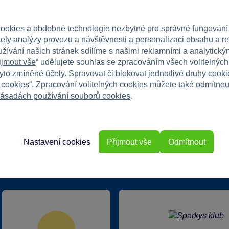
 přinese radost a nekonečné množství her!
ookies a obdobné technologie nezbytné pro správné fungování
čely analýzy provozu a návštěvnosti a personalizaci obsahu a r
užívání našich stránek sdílíme s našimi reklamními a analytickým
ijmout vše
“ udělujete souhlas se zpracováním všech volitelnýc
tyto zmíněné účely. Spravovat či blokovat jednotlivé druhy cook
 cookies
“. Zpracování volitelných cookies můžete také
odmítnou
ásadách používání souborů cookies
.
Nastavení cookies
Přijmout vše
Odmítnout
rkys?