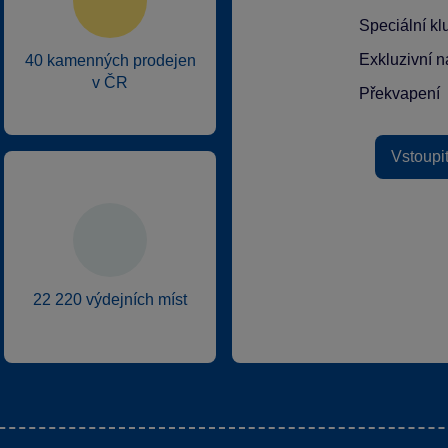
Speciální k
Exkluzivní n
40 kamenných prodejen
v ČR
Překvapení
Vstoupi
22 220 výdejních míst