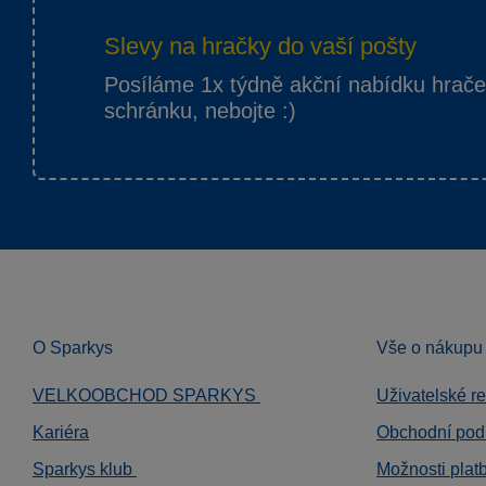
Slevy na hračky do vaší pošty
Posíláme 1x týdně akční nabídku hrač
schránku, nebojte :)
O Sparkys
Vše o nákupu
VELKOOBCHOD SPARKYS
Uživatelské r
Kariéra
Obchodní pod
Sparkys klub
Možnosti plat