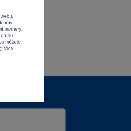
 webu,
eklamy.
i partnery.
h druhů
ies můžete
t
. Více