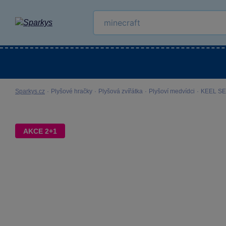
Kategorie
Venkovní hračky
LEGO®
Pro 
Sparkys.cz
·
Plyšové hračky
·
Plyšová zvířátka
·
Plyšoví medvídci
·
KEEL SE
AKCE 2+1