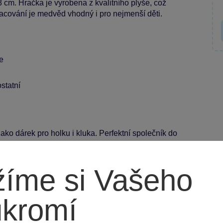
cm. Hračka je vyrobena z kvalitního plyše, což
racování je medvěd vhodný i pro nejmenší děti.
e
statní
ako dárek pro holku i kluka. Perfektní společník do
íme si Vašeho
ukromí