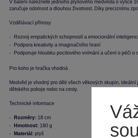
V balení naleznete jednoho plyšového medvěda o výšce 18 
zaručuje odolnost a dlouhou životnost. Díky preciznímu zp
Vzdělávací přínosy
Rozvoj empatických schopností a emocionální inteligenc
Podpora kreativity a imaginačního hraní
Podporuje hloubku pocitového vnímání a učení o péči o o
Pro koho je hračka vhodná
Medvěd je vhodný pro děti všech věkových skupin, ideální j
dětského pokoje nebo na cesty.
Technické informace
Váž
Rozměry:
18 cm
so
Hmotnost:
180 g
Materiál:
plyš