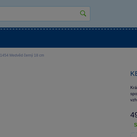
kluky
Pro holky
Pro nejmenší
NOVINKY
1454 Medvěd černý 18 cm
K
Krá
spo
vzh
4