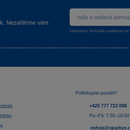
ek. Nezahltíme vám
Odesláním formuláře souhlasím se
Potřebujete poradit?
ecenze
+420 777 722 088
mínky
Po–Pá: 7:30–16:00
by
eshop@sparkys.