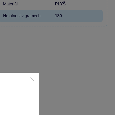
Materiál
PLYŠ
Hmotnost v gramech
180