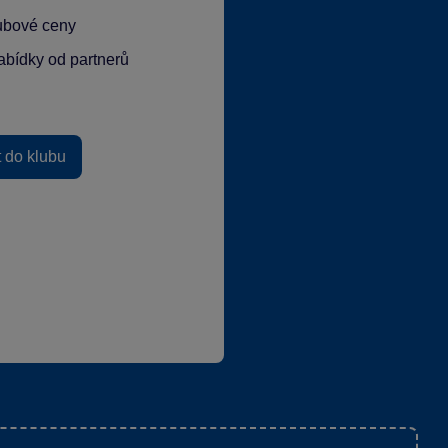
lubové ceny
abídky od partnerů
t do klubu