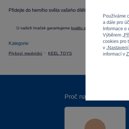
Přidejte do herního světa vašeho dítěte medvěda, který mu
Používáme c
a dále pro ú
U našich hraček garantujeme
kvalitu a bezpečnost
.
Informace o 
Výběrem „
Př
cookies pro 
Kategorie
v „
Nastavení
Plyšoví medvídci
KEEL TOYS
informací v
Z
Proč nakupovat ve Spa