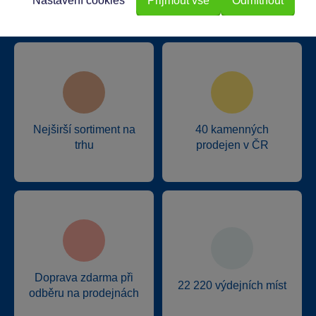
Nastavení cookies
Přijmout vše
Odmítnout
Proč nakupovat ve Sparkys?
Nejširší sortiment na
40 kamenných
trhu
prodejen v ČR
Doprava zdarma při
22 220 výdejních míst
odběru na prodejnách