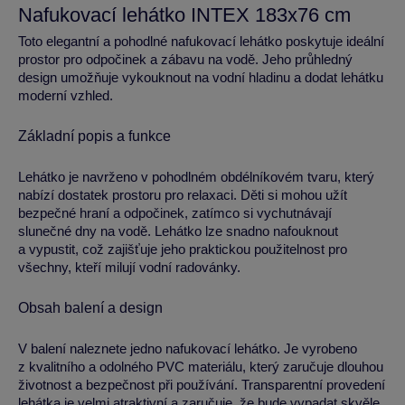
Nafukovací lehátko INTEX 183x76 cm
Toto elegantní a pohodlné nafukovací lehátko poskytuje ideální
prostor pro odpočinek a zábavu na vodě. Jeho průhledný
design umožňuje vykouknout na vodní hladinu a dodat lehátku
moderní vzhled.
Základní popis a funkce
Lehátko je navrženo v pohodlném obdélníkovém tvaru, který
nabízí dostatek prostoru pro relaxaci. Děti si mohou užít
bezpečné hraní a odpočinek, zatímco si vychutnávají
slunečné dny na vodě. Lehátko lze snadno nafouknout
a vypustit, což zajišťuje jeho praktickou použitelnost pro
všechny, kteří milují vodní radovánky.
Obsah balení a design
V balení naleznete jedno nafukovací lehátko. Je vyrobeno
z kvalitního a odolného PVC materiálu, který zaručuje dlouhou
životnost a bezpečnost při používání. Transparentní provedení
lehátka je velmi atraktivní a zaručuje, že bude vypadat skvěle