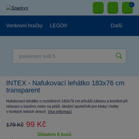
0
Venkovní hračky
LEGO®
Další
Pro kluky
Pro holky
Pro nejmenší
NOVINKY
INTEX - Nafukovací lehátko 183x76 cm
transparent
Nafukovací lehátko o rozměrech 183x76 cm přináší zábavu a komfort při
relaxaci u bazénu nebo na pláži. Ideální společník pro kluky i holky
v horkých letních dnech.
Více informací
99 Kč
179 Kč
skladem 6 kusů