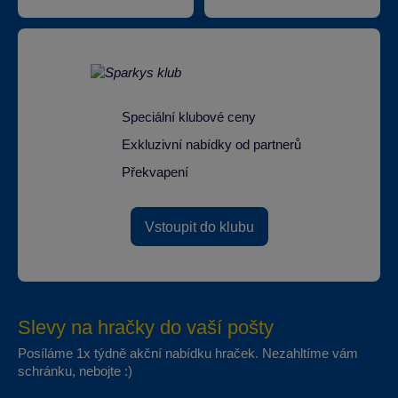
Speciální klubové ceny
Exkluzivní nabídky od partnerů
Překvapení
Vstoupit do klubu
Slevy na hračky do vaší pošty
Posíláme 1x týdně akční nabídku hraček. Nezahltíme vám
schránku, nebojte :)