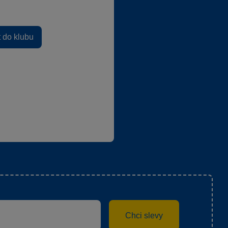
t do klubu
Chci slevy