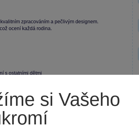
 kvalitním zpracováním a pečlivým designem.
 což ocení každá rodina.
í s ostatními dětmi
íme si Vašeho
í zábavu pro kluky i holky. Je perfektní volbou do
ukromí
e společné chvíle plné lásky a zábavy!