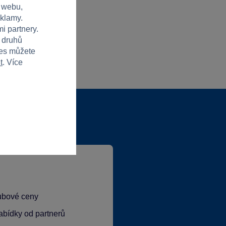
 webu,
eklamy.
i partnery.
h druhů
ies můžete
t
. Více
lubové ceny
abídky od partnerů