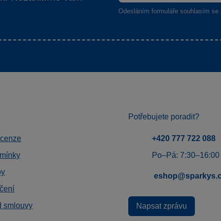
Odesláním formuláře souhlasím se
Potřebujete poradit?
ecenze
+420 777 722 088
mínky
Po–Pá: 7:30–16:00
by
eshop@sparkys.
čení
d smlouvy
Napsat zprávu