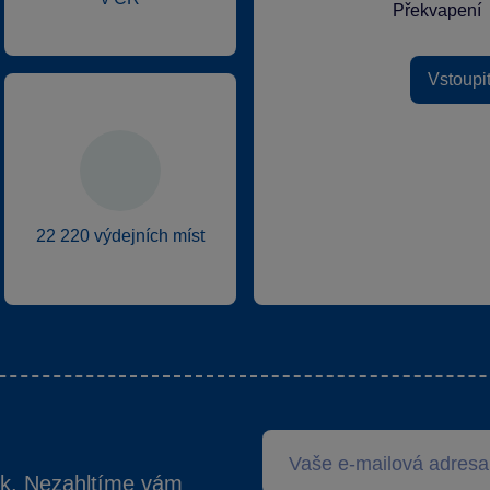
Překvapení
Vstoupi
22 220 výdejních míst
ek. Nezahltíme vám