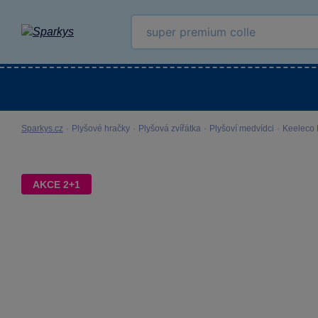
Kategorie
Venkovní hračky
LEGO®
Pro 
Sparkys.cz
·
Plyšové hračky
·
Plyšová zvířátka
·
Plyšoví medvídci
·
Keeleco 
AKCE 2+1