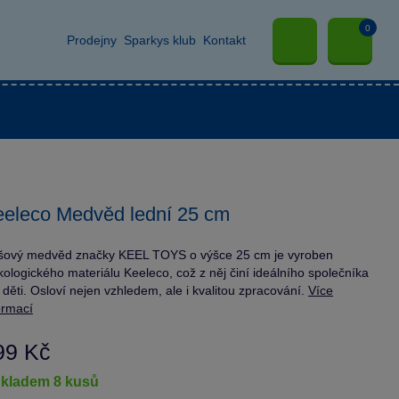
0
Prodejny
Sparkys klub
Kontakt
eleco Medvěd lední 25 cm
šový medvěd značky KEEL TOYS o výšce 25 cm je vyroben
kologického materiálu Keeleco, což z něj činí ideálního společníka
 děti. Osloví nejen vzhledem, ale i kvalitou zpracování.
Více
ormací
99 Kč
skladem 8 kusů