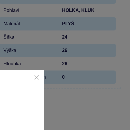
Pohlaví
HOLKA, KLUK
Materiál
PLYŠ
Šířka
24
Výška
26
Hloubka
26
Hmotnost v gramech
0