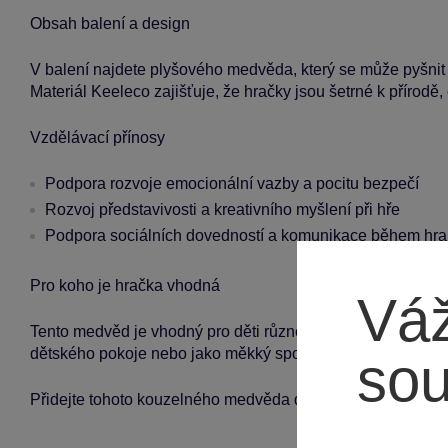
Obsah balení a design
V balení najdete plyšového medvěda, který se může pyšnit
Materiál Keeleco zajišťuje, že hračky jsou šetrné k přírodě,
Vzdělávací přínosy
Podpora rozvoje emocionální vazby a pocitu bezpečí
Rozvoj představivosti a kreativního myšlení při hře
Podpora sociálních dovedností a komunikace během hran
Pro koho je hračka vhodná
Váž
Tento medvěd je vhodný pro děti různého věku, nabízí ideáln
dětského pokoje nebo jako měkký společník na cestách.
so
Přidejte tohoto kouzelného medvěda do své rodiny a zažijt