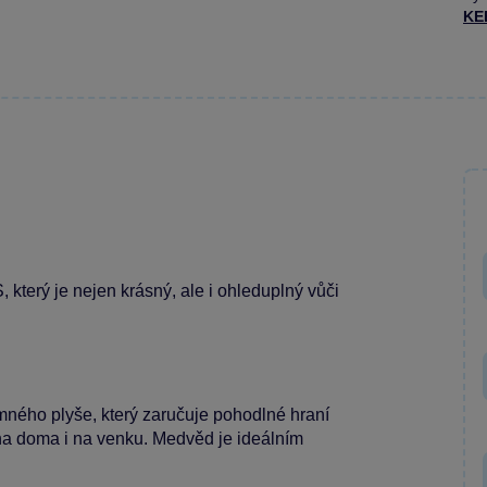
KE
erý je nejen krásný, ale i ohleduplný vůči
ného plyše, který zaručuje pohodlné hraní
 na doma i na venku. Medvěd je ideálním