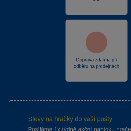
Doprava zdarma při
odběru na prodejnách
Slevy na hračky do vaší pošty
Posíláme 1x týdně akční nabídku hrač