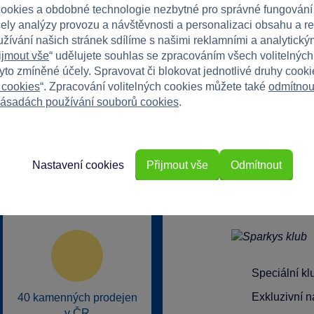
ookies a obdobné technologie nezbytné pro správné fungování
čely analýzy provozu a návštěvnosti a personalizaci obsahu a r
užívání našich stránek sdílíme s našimi reklamními a analytickým
ijmout vše
“ udělujete souhlas se zpracováním všech volitelnýc
tyto zmíněné účely. Spravovat či blokovat jednotlivé druhy cook
 cookies
“. Zpracování volitelných cookies můžete také
odmítnou
ásadách používání souborů cookies
.
Nastavení cookies
Přijmout vše
Odmítnout
rkys?
Speciální k
Exkluzivní n
40 kamenných prodejen
v ČR