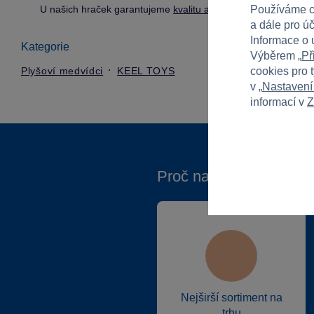
U našich hraček garantujeme
kvalitu a bezpečnost
.
Používáme c
a dále pro ú
Informace o 
Kategorie
Výběrem „
Př
Plyšoví medvídci
KEEL TOYS
cookies pro 
v „
Nastavení
informací v
Z
Proč nakupovat ve Spa
Nejširší sortiment na
trhu