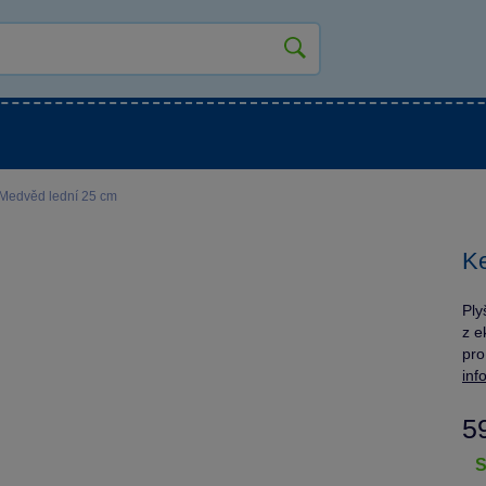
kluky
Pro holky
Pro nejmenší
NOVINKY
Medvěd lední 25 cm
Ke
Ply
z e
pro
inf
5