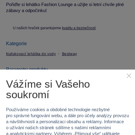
Pořiďte si lehátko Fashion Lounge a užijte si letní chvíle plné
zábavy a odpočinku!
U našich hraček garantujeme
kvalitu a bezpečnost
.
Kategorie
Nafukovací lehátka do vody
Bestway
Parametry produktu
Vážíme si Vašeho
EAN
6942138949919
soukromí
Kód produktu
53-43040
Používáme cookies a obdobné technologie nezbytné
Značka
Bestway
pro správné fungování webu, a dále pro účely analýzy provozu
a návštěvnosti a personalizaci obsahu a reklamy. Informace
Věk od
12
o užívání našich stránek sdílíme s našimi reklamními
a analytickými partnery. Výběrem „
Přijmout vše
“ udělujete