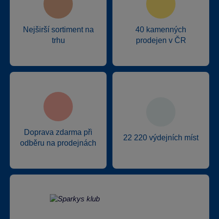
Nejširší sortiment na
40 kamenných
trhu
prodejen v ČR
Doprava zdarma při
22 220 výdejních míst
odběru na prodejnách