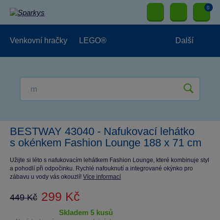
0
Venkovní hračky
LEGO®
Další
Pro kluky
Pro holky
Pro nejmenší
NOVINKY
BESTWAY 43040 - Nafukovací lehátko
s okénkem Fashion Lounge 188 x 71 cm
Užijte si léto s nafukovacím lehátkem Fashion Lounge, které kombinuje styl
a pohodlí při odpočinku. Rychlé nafouknutí a integrované okýnko pro
zábavu u vody vás okouzlí!
Více informací
299 Kč
449 Kč
skladem 5 kusů