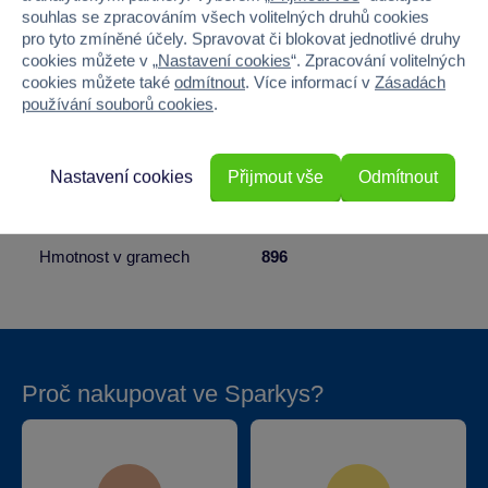
souhlas se zpracováním všech volitelných druhů cookies
Pohlaví
HOLKA, KLUK
pro tyto zmíněné účely. Spravovat či blokovat jednotlivé druhy
cookies můžete v „
Nastavení cookies
“. Zpracování volitelných
Materiál
PLAST
cookies můžete také
odmítnout
. Více informací v
Zásadách
používání souborů cookies
.
Šířka
28
Výška
27
Nastavení cookies
Přijmout vše
Odmítnout
Hloubka
3
Hmotnost v gramech
896
Proč nakupovat ve Sparkys?