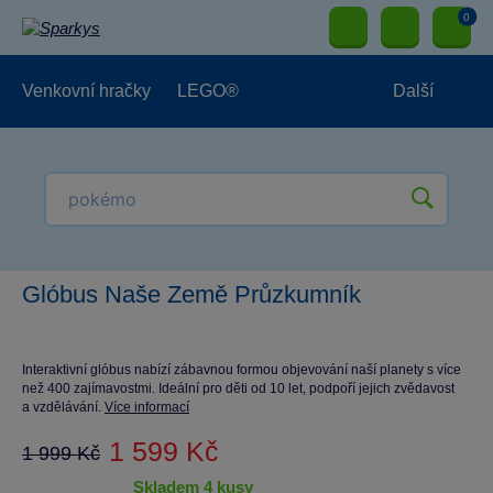
0
Venkovní hračky
LEGO®
Další
Pro kluky
Pro holky
Pro nejmenší
NOVINKY
Glóbus Naše Země Průzkumník
Interaktivní glóbus nabízí zábavnou formou objevování naší planety s více
než 400 zajímavostmi. Ideální pro děti od 10 let, podpoří jejich zvědavost
a vzdělávání.
Více informací
1 599 Kč
1 999 Kč
skladem 4 kusy