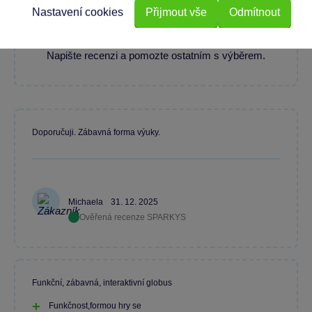
Nastavení cookies
Přijmout vše
Odmítnout
Máte zkušenost s tímto zbožím?
Napište recenzi a pomozte ostatním s výběrem.
Doporučuji. Zábavná forma výuky.
Michaela
31. 12. 2025
Ověřená recenze SPARKYS
Funkční, zábavná, interaktivní globus
Funkčnost,formou hry se