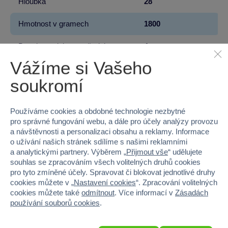
Hloubka
28
Hmotnost v gramech
1800
Baterie produktu - vyžaduje
Ano
Vážíme si Vašeho
Baterie produktu - součást balení
Ano
soukromí
Baterie produktu - počet
1
Používáme cookies a obdobné technologie nezbytné
Baterie produktu - typ
Li-Po 3.7V 180mAh
pro správné fungování webu, a dále pro účely analýzy provozu
a návštěvnosti a personalizaci obsahu a reklamy. Informace
o užívání našich stránek sdílíme s našimi reklamními
a analytickými partnery. Výběrem „
Přijmout vše
“ udělujete
souhlas se zpracováním všech volitelných druhů cookies
100 %
pro tyto zmíněné účely. Spravovat či blokovat jednotlivé druhy
cookies můžete v „
Nastavení cookies
“. Zpracování volitelných
cookies můžete také
odmítnout
. Více informací v
Zásadách
Průměr z 3 hodnocení
používání souborů cookies
.
100 % zákazníků doporučuje