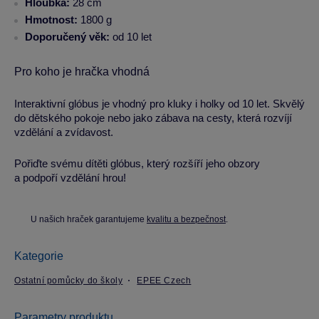
Hloubka:
28 cm
Hmotnost:
1800 g
Doporučený věk:
od 10 let
Pro koho je hračka vhodná
Interaktivní glóbus je vhodný pro kluky i holky od 10 let. Skvělý
do dětského pokoje nebo jako zábava na cesty, která rozvíjí
vzdělání a zvídavost.
Pořiďte svému dítěti glóbus, který rozšíří jeho obzory
a podpoří vzdělání hrou!
U našich hraček garantujeme
kvalitu a bezpečnost
.
Kategorie
Ostatní pomůcky do školy
EPEE Czech
Parametry produktu