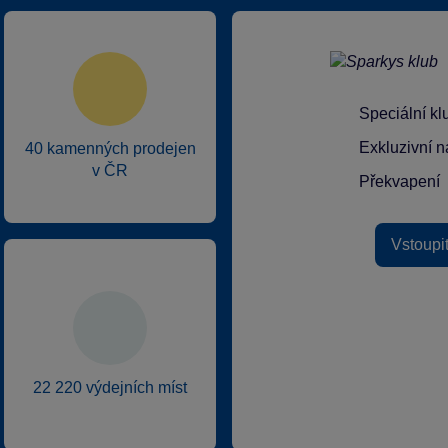
Speciální k
Exkluzivní n
40 kamenných prodejen
v ČR
Překvapení
Vstoupi
22 220 výdejních míst