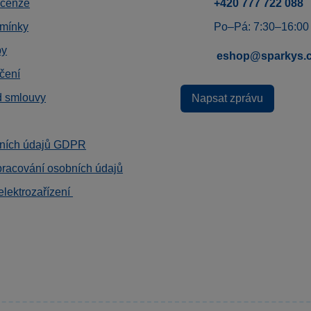
ecenze
+420 777 722 088
mínky
Po–Pá: 7:30–16:00
by
eshop@sparkys.
čení
d smlouvy
Napsat zprávu
ních údajů GDPR
pracování osobních údajů
elektrozařízení