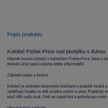
Popis produktu
Kolotoč Fisher-Price nad postýlku s duhou
Objevte kouzlo usínání s kolotočem Fisher-Price, který s 
melodií učiní spaní vašeho dítěte příjemnější!
Základní popis a funkce
Kolotoč je ozdoben barevnými hračkami v podobě mraků a s
uklidňující hudby se dítě snadno uvolní a usne. Praktický 
když dítě vydá zvuk, čímž se zajistí klid a pohoda pro malé
Obsah balení a design