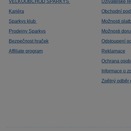
VELKOOBCHOD SPARKYS
Uživatelské r
Kariéra
Obchodní pod
Sparkys klub
Možnosti plat
Prodejny Sparkys
Možnosti doru
Bezpečnost hraček
Odstoupení o
Affiliate program
Reklamace
Ochrana osob
Informace o z
Zpětný odběr 