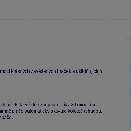
pomocí krásných zavěšených hraček a uklidňujících
luníček, které děti zaujmou. Díky 20 minutám
snímač pláče automaticky aktivuje kolotoč a hudbu,
 spáče.