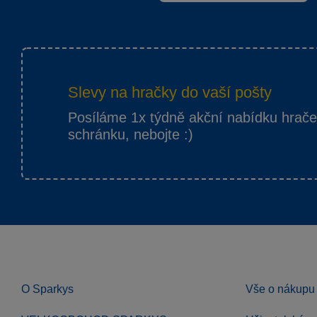
Slevy na hračky do vaší pošty
Posíláme 1x týdně akční nabídku hrač
schránku, nebojte :)
O Sparkys
Vše o nákupu