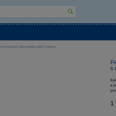
kluky
Pro holky
Pro nejmenší
NOVINKY
Price Kolotoč nad postýlku déšť s duhou
Fi
s 
Kol
a b
pom
1