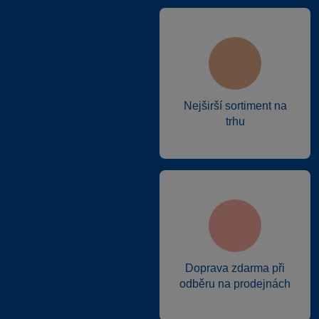
Nejširší sortiment na
trhu
Doprava zdarma při
odběru na prodejnách