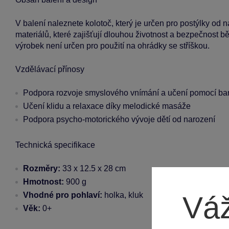
V balení naleznete kolotoč, který je určen pro postýlky od n
materiálů, které zajišťují dlouhou životnost a bezpečnost b
výrobek není určen pro použití na ohrádky se stříškou.
Vzdělávací přínosy
Podpora rozvoje smyslového vnímání a učení pomocí ba
Učení klidu a relaxace díky melodické masáže
Podpora psycho-motorického vývoje dětí od narození
Technická specifikace
Rozměry:
33 x 12.5 x 28 cm
Hmotnost:
900 g
Vhodné pro pohlaví:
holka, kluk
Váž
Věk:
0+