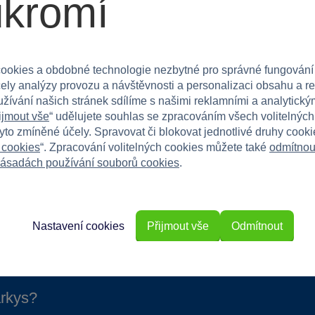
ukromí
 vhodný pro kluky i holky. Skvělá volba pro rodiče,
ek.
ookies a obdobné technologie nezbytné pro správné fungování
čely analýzy provozu a návštěvnosti a personalizaci obsahu a r
u dítěti klidný a pohodlný spánek!
užívání našich stránek sdílíme s našimi reklamními a analytickým
ijmout vše
“ udělujete souhlas se zpracováním všech volitelnýc
tyto zmíněné účely. Spravovat či blokovat jednotlivé druhy cook
 cookies
“. Zpracování volitelných cookies můžete také
odmítnou
ásadách používání souborů cookies
.
Nastavení cookies
Přijmout vše
Odmítnout
rkys?