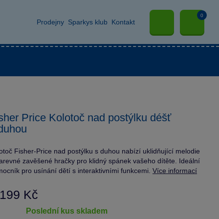
0
Prodejny
Sparkys klub
Kontakt
sher Price Kolotoč nad postýlku déšť
duhou
otoč Fisher-Price nad postýlku s duhou nabízí uklidňující melodie
arevné zavěšené hračky pro klidný spánek vašeho dítěte. Ideální
ocník pro usínání dětí s interaktivními funkcemi.
Více informací
 199 Kč
poslední kus skladem