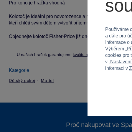
so
Pro koho je hračka vhodná
Kolotoč je ideální pro novorozence a malé děti do 5 měsíců,
kteří chtějí svým dětem vytvořit příjemné prostředí pro spán
Používáme c
a dále pro ú
Objednejte kolotoč Fisher-Price již dnes a poskytněte svém
Informace o 
Výběrem „
Př
U našich hraček garantujeme
kvalitu a bezpečnost
.
cookies pro 
v „
Nastavení
informací v
Z
Kategorie
Dětský pokoj
Mattel
Proč nakupovat ve Spa