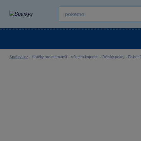
Kategorie
Venkovní hračky
LEGO®
Pro 
Sparkys.cz
·
Hračky pro nejmenší
·
Vše pro kojence
·
Dětský pokoj
·
Fisher 