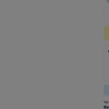
N
Výr
Mat