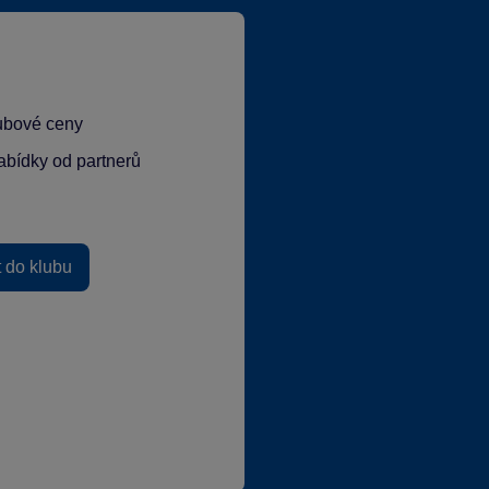
lubové ceny
abídky od partnerů
t do klubu