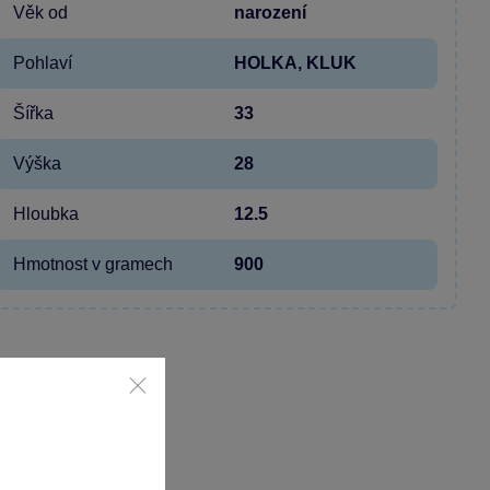
Věk od
narození
Pohlaví
HOLKA, KLUK
Šířka
33
Výška
28
Hloubka
12.5
Hmotnost v gramech
900