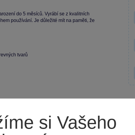
arození do 5 měsíců. Vyrábí se z kvalitních
ěhem používání. Je důležité mít na paměti, že
revných tvarů
íme si Vašeho