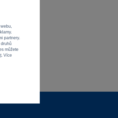
 webu,
eklamy.
i partnery.
h druhů
ies můžete
t
. Více