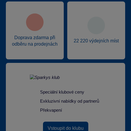
Doprava zdarma při
22 220 výdejních míst
odběru na prodejnách
Speciální klubové ceny
Exkluzivní nabídky od partnerů
Překvapení
Vstoupit do klubu