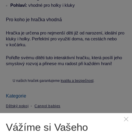
Pohlaví:
vhodné pro holky i kluky
Pro koho je hračka vhodná
Hračka je určena pro nejmenší děti již od narození, ideální pro
kluky i holky. Perfektní pro využití doma, na cestách nebo
v kočárku.
Pořiďte svému dítěti tuto interaktivní hračku, která posílí jeho
smyslový rozvoj a přinese mu radost při každém hraní!
U našich hraček garantujeme
kvalitu a bezpečnost
.
Kategorie
Dětský pokoj
Canpol babies
Parametry produktu
Vážíme si Vašeho