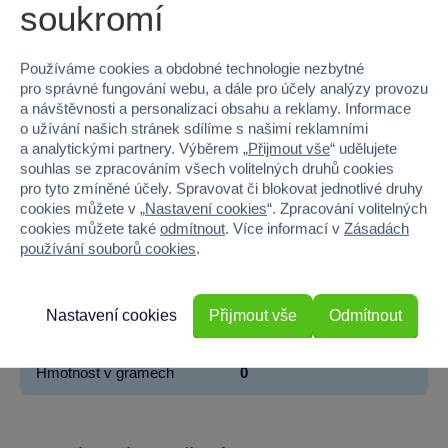
soukromí
EAN
5903407680835
Kód produktu
K935-68-083
Používáme cookies a obdobné technologie nezbytné
pro správné fungování webu, a dále pro účely analýzy provozu
a návštěvnosti a personalizaci obsahu a reklamy. Informace
Značka
Canpol babies
o užívání našich stránek sdílíme s našimi reklamními
a analytickými partnery. Výběrem „
Přijmout vše
“ udělujete
Věk od
3
souhlas se zpracováním všech volitelných druhů cookies
pro tyto zmíněné účely. Spravovat či blokovat jednotlivé druhy
Pohlaví
HOLKA, KLUK
cookies můžete v „
Nastavení cookies
“. Zpracování volitelných
cookies můžete také
odmítnout
. Více informací v
Zásadách
Šířka
15.5
používání souborů cookies
.
Výška
16.5
Nastavení cookies
Přijmout vše
Odmítnout
Hloubka
9
Hmotnost v gramech
0