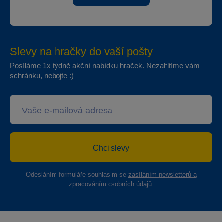
Slevy na hračky do vaší pošty
Posíláme 1x týdně akční nabídku hraček. Nezahltíme vám
schránku, nebojte :)
Chci slevy
Odesláním formuláře souhlasím se
zasíláním newsletterů a
zpracováním osobních údajů
.