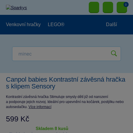
0
Venkovní hračky
LEGO®
Další
Pro kluky
Pro holky
Pro nejmenší
NOVINKY
Canpol babies Kontrastní závěsná hračka
s klipem Sensory
Kontrastní závěsná hračka Stimuluje smysly dětí již od narození
a podporuje jejich rozvoj. Ideální pro upevnění na kočárek, postýlku nebo
autosedačku.
Více informací
599 Kč
skladem 8 kusů