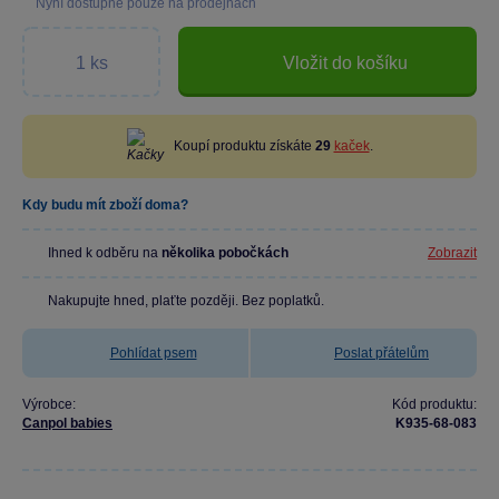
Nyní dostupné pouze na prodejnách
Vložit do košíku
Koupí produktu získáte
29
kaček
.
Kdy budu mít zboží doma?
Ihned k odběru na
několika pobočkách
Zobrazit
Nakupujte hned, plaťte později. Bez poplatků.
Pohlídat psem
Poslat přátelům
Výrobce:
Kód produktu:
Canpol babies
K935-68-083