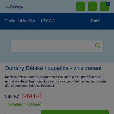
0
Venkovní hračky
LEGO®
Další
Pro kluky
Pro holky
Pro nejmenší
NOVINKY
Dohány Dětská houpačka - více variant
Klasická dětská houpačka vyrobená z kvalitního plastu přináší spoustu
radosti a zábavy. Ergonomický design zaručuje pohodlí a bezpečnost pro
děti během houpání.
Více informací
349 Kč
399 Kč
skladem > 10 kusů