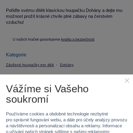
Pořiďte svému dítěti klasickou houpačku Dohány a dejte mu
možnost prožít krásné chvíle plné zábavy na čerstvém
vzduchu!
U našich hraček garantujeme
kvalitu a bezpečnost
.
Kategorie
Závěsné houpačky pro děti
Dohány
Parametry produktu
Vážíme si Vašeho
soukromí
EAN
5997404502832
Kód produktu
55DO-5252
Používáme cookies a obdobné technologie nezbytné
pro správné fungování webu, a dále pro účely analýzy provozu
Značka
Dohany
a návštěvnosti a personalizaci obsahu a reklamy. Informace
o užívání našich stránek sdílíme s našimi reklamními