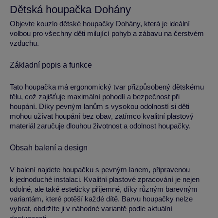
Dětská houpačka Dohány
Objevte kouzlo dětské houpačky Dohány, která je ideální
volbou pro všechny děti milující pohyb a zábavu na čerstvém
vzduchu.
Základní popis a funkce
Tato houpačka má ergonomický tvar přizpůsobený dětskému
tělu, což zajišťuje maximální pohodlí a bezpečnost při
houpání. Díky pevným lanům s vysokou odolností si děti
mohou užívat houpání bez obav, zatímco kvalitní plastový
materiál zaručuje dlouhou životnost a odolnost houpačky.
Obsah balení a design
V balení najdete houpačku s pevným lanem, připravenou
k jednoduché instalaci. Kvalitní plastové zpracování je nejen
odolné, ale také esteticky příjemné, díky různým barevným
variantám, které potěší každé dítě. Barvu houpačky nelze
vybrat, obdržíte ji v náhodné variantě podle aktuální