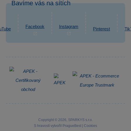
Bavíme vás na sítích
eshop@sparkys.cz
Reklamace
Ochrana osobních údajů GDPR
Napsat zprávu
Informace o zpracování osobních údajů
Facebook
Instagram
uTube
Pinterest
Tik
Zpětný odběr elektrozařízení
Copyright © 2026, SPARKYS s.r.o.
S hravostí vytvořil
PragueBest
|
Cookies