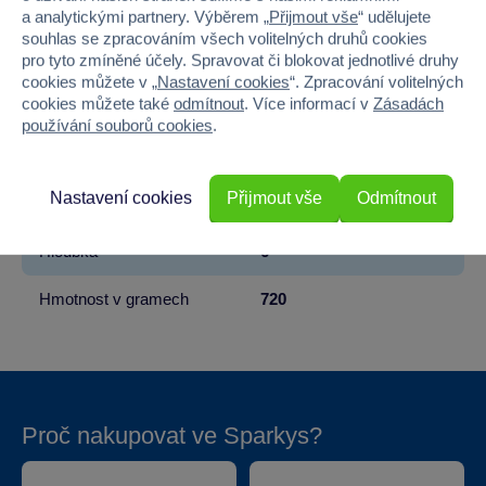
Věk od
3
a analytickými partnery. Výběrem „
Přijmout vše
“ udělujete
souhlas se zpracováním všech volitelných druhů cookies
pro tyto zmíněné účely. Spravovat či blokovat jednotlivé druhy
Pohlaví
HOLKA, KLUK
cookies můžete v „
Nastavení cookies
“. Zpracování volitelných
cookies můžete také
odmítnout
. Více informací v
Zásadách
Materiál
PLAST
používání souborů cookies
.
Šířka
43
Nastavení cookies
Přijmout vše
Odmítnout
Výška
17
Hloubka
6
Hmotnost v gramech
720
Proč nakupovat ve Sparkys?