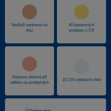
Nejširší sortiment na
40 kamenných
trhu
prodejen v ČR
Doprava zdarma při
22 220 výdejních míst
odběru na prodejnách