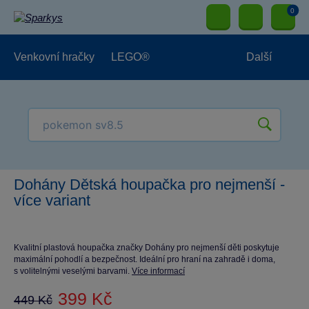
0
Venkovní hračky
LEGO®
Další
Pro kluky
Pro holky
Pro nejmenší
NOVINKY
Dohány Dětská houpačka pro nejmenší -
více variant
Kvalitní plastová houpačka značky Dohány pro nejmenší děti poskytuje
maximální pohodlí a bezpečnost. Ideální pro hraní na zahradě i doma,
s volitelnými veselými barvami.
Více informací
399 Kč
449 Kč