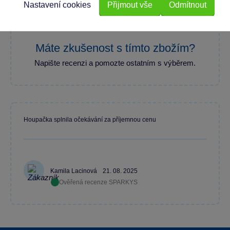
100 % zákazníků doporučuje
Nastavení cookies
Přijmout vše
Odmítnout
Máte zkušenost s tímto zbožím?
Napište recenzi a pomozte ostatním s výběrem.
Houpačka splnila očekávání za příjemnou cenu
Kamila Lacinová
21. 08. 2025
Ověřená recenze SPARKYS