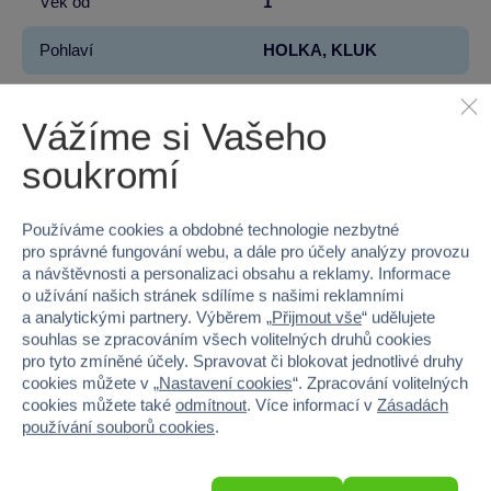
Věk od
1
Pohlaví
HOLKA, KLUK
Materiál
PLAST
Vážíme si Vašeho
Šířka
36
soukromí
Výška
40
Používáme cookies a obdobné technologie nezbytné
Hloubka
31
pro správné fungování webu, a dále pro účely analýzy provozu
a návštěvnosti a personalizaci obsahu a reklamy. Informace
Hmotnost v gramech
970
o užívání našich stránek sdílíme s našimi reklamními
a analytickými partnery. Výběrem „
Přijmout vše
“ udělujete
souhlas se zpracováním všech volitelných druhů cookies
pro tyto zmíněné účely. Spravovat či blokovat jednotlivé druhy
cookies můžete v „
Nastavení cookies
“. Zpracování volitelných
cookies můžete také
odmítnout
. Více informací v
Zásadách
100 %
používání souborů cookies
.
Průměr z 1 hodnocení