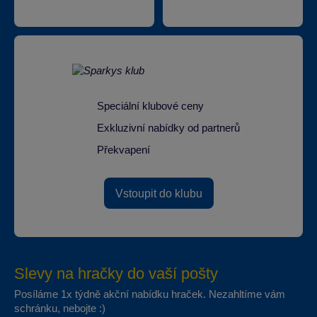
Speciální klubové ceny
Exkluzivní nabídky od partnerů
Překvapení
Vstoupit do klubu
Slevy na hračky do vaší pošty
Posíláme 1x týdně akční nabídku hraček. Nezahltíme vám
schránku, nebojte :)