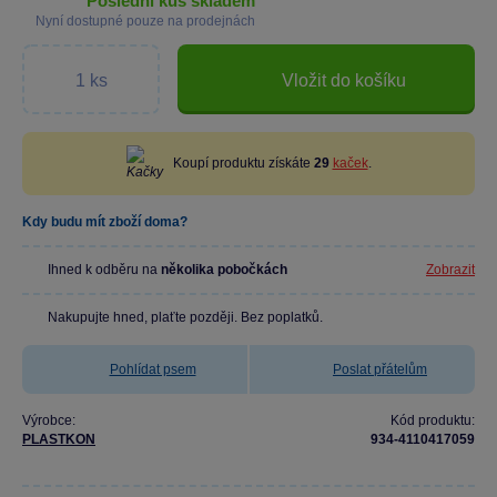
poslední kus skladem
Nyní dostupné pouze na prodejnách
Vložit do košíku
Koupí produktu získáte
29
kaček
.
Kdy budu mít zboží doma?
Ihned k odběru na
několika pobočkách
Zobrazit
Nakupujte hned, plaťte později. Bez poplatků.
Pohlídat psem
Poslat přátelům
Výrobce:
Kód produktu:
PLASTKON
934-4110417059