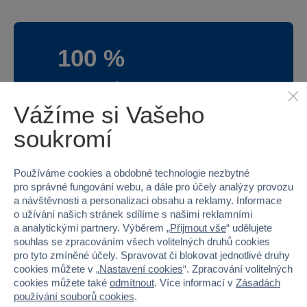
100 %
Průměr z 5 hodnocení
100 % zákazníků doporučuje
Vážíme si Vašeho
soukromí
Máte zkušenost s tímto zbožím?
Používáme cookies a obdobné technologie nezbytné
Napište recenzi a pomozte ostatním s výběrem.
pro správné fungování webu, a dále pro účely analýzy provozu
a návštěvnosti a personalizaci obsahu a reklamy. Informace
o užívání našich stránek sdílíme s našimi reklamními
a analytickými partnery. Výběrem „
Přijmout vše
“ udělujete
souhlas se zpracováním všech volitelných druhů cookies
pro tyto zmíněné účely. Spravovat či blokovat jednotlivé druhy
Ano
cookies můžete v „
Nastavení cookies
“. Zpracování volitelných
cookies můžete také
odmítnout
. Více informací v
Zásadách
používání souborů cookies
.