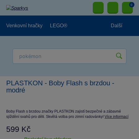
0
Venkovní hračky
LEGO®
Další
Pro kluky
Pro holky
Pro nejmenší
NOVINKY
PLASTKON - Boby Flash s brzdou -
modré
Boby Flash s brzdou značky PLASTKON zajistí bezpečné a zábavné
sjíždění svahů pro děti. Skvělá volba pro zimní radovánky!
Více informací
599 Kč