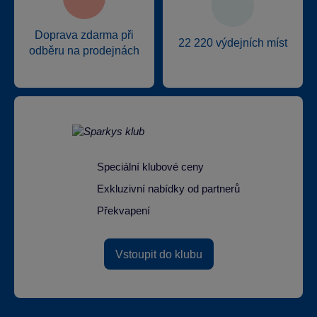
Doprava zdarma při
22 220 výdejních míst
odběru na prodejnách
Speciální klubové ceny
Exkluzivní nabídky od partnerů
Překvapení
Vstoupit do klubu