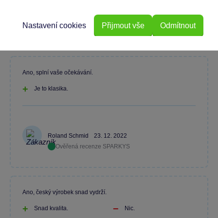
Jarmila Kubová
18. 12. 2023
Nastavení cookies
Přijmout vše
Odmítnout
Ověřená recenze SPARKYS
Ano, splní vaše očekávání.
Je to klasika.
Roland Schmid
23. 12. 2022
Ověřená recenze SPARKYS
Ano, český výrobek snad vydrží.
Snad kvalita.
Nic.