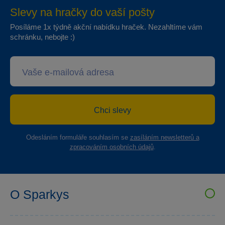
Slevy na hračky do vaší pošty
Posíláme 1x týdně akční nabídku hraček. Nezahltíme vám
schránku, nebojte :)
Chci slevy
Odesláním formuláře souhlasím se
zasíláním newsletterů a
zpracováním osobních údajů
.
O Sparkys
VELKOOBCHOD SPARKYS