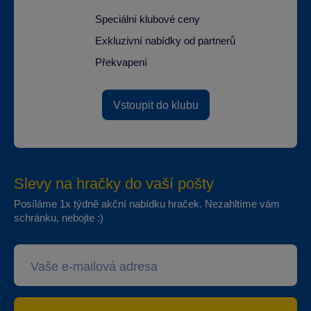
Speciální klubové ceny
Exkluzivní nabídky od partnerů
Překvapení
Vstoupit do klubu
Slevy na hračky do vaší pošty
Posíláme 1x týdně akční nabídku hraček. Nezahltíme vám
schránku, nebojte :)