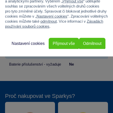
a analytickými partnery. Výběrem „
Přijmout vše
“ udělujete
souhlas se zpracováním všech volitelných druhů cookies
Pohlaví
HOLKA, KLUK
pro tyto zmíněné účely. Spravovat či blokovat jednotlivé druhy
cookies můžete v „
Nastavení cookies
“. Zpracování volitelných
Šířka
12
cookies můžete také
odmítnout
. Více informací v
Zásadách
používání souborů cookies
.
Výška
33
Hloubka
58
Nastavení cookies
Přijmout vše
Odmítnout
Baterie produktu - vyžaduje
Ne
Baterie příslušenství - vyžaduje
Ne
Proč nakupovat ve Sparkys?