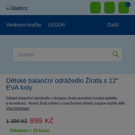
0
Venkovní hračky
LEGO®
Další
Pro kluky
Pro holky
Pro nejmenší
NOVINKY
Dětské balanční odrážedlo Žirafa s 12"
EVA koly
Dětské balanční odrážedlo v designu žirafy pomáhá rozvíjet stabilitu
a koordinaci. Veselý žlutý vzhled s oranžovými detaily zaujme každé dítě!
Více informací
899 Kč
1 399 Kč
skladem > 10 kusů