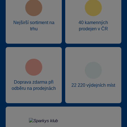
Nejširší sortiment na
40 kamenných
trhu
prodejen v ČR
Doprava zdarma při
22 220 výdejních míst
odběru na prodejnách