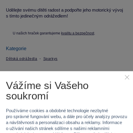
Udělejte svému dítěti radost a podpořte jeho motorický vývoj
s tímto jedinečným odrážedlem!
U našich hraček garantujeme
kvalitu a bezpečnost
.
Kategorie
Dětská odrážedla
Sparkys
Parametry produktu
Vážíme si Vašeho
EAN
8592525932932
soukromí
Kód produktu
42WX-K04-YELLOW
Používáme cookies a obdobné technologie nezbytné
pro správné fungování webu, a dále pro účely analýzy provozu
Značka
Sparkys
a návštěvnosti a personalizaci obsahu a reklamy. Informace
o užívání našich stránek sdílíme s našimi reklamními
Věk od
2