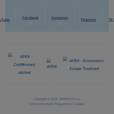
eshop@sparkys.cz
Reklamace
Ochrana osobních údajů GDPR
Napsat zprávu
Informace o zpracování osobních údajů
Facebook
Instagram
uTube
Pinterest
Tik
Zpětný odběr elektrozařízení
Copyright © 2026, SPARKYS s.r.o.
S hravostí vytvořil
PragueBest
|
Cookies