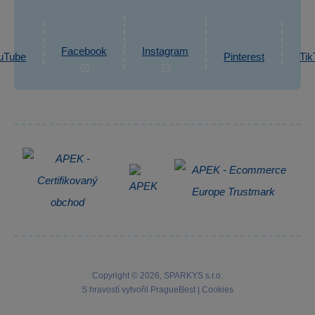
eshop@sparkys.cz
Reklamace
Ochrana osobních údajů GDPR
Napsat zprávu
Informace o zpracování osobních údajů
Facebook
Instagram
uTube
Pinterest
Tik
Zpětný odběr elektrozařízení
Copyright © 2026, SPARKYS s.r.o.
S hravostí vytvořil
PragueBest
|
Cookies