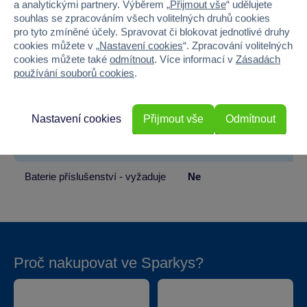
a analytickými partnery. Výběrem „
Přijmout vše
“ udělujete
souhlas se zpracováním všech volitelných druhů cookies
Pohlaví
HOLKA, KLUK
pro tyto zmíněné účely. Spravovat či blokovat jednotlivé druhy
cookies můžete v „
Nastavení cookies
“. Zpracování volitelných
Šířka
15
cookies můžete také
odmítnout
. Více informací v
Zásadách
používání souborů cookies
.
Výška
32
Hloubka
55
Nastavení cookies
Přijmout vše
Odmítnout
Baterie produktu - vyžaduje
Ne
Baterie příslušenství - vyžaduje
Ne
Proč nakupovat ve Sparkys?