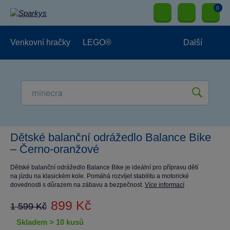
0
Venkovní hračky
LEGO®
Další
Pro kluky
Pro holky
Pro nejmenší
NOVINKY
Dětské balanční odrážedlo Balance Bike
– Černo-oranžové
Dětské balanční odrážedlo Balance Bike je ideální pro přípravu dětí
na jízdu na klasickém kole. Pomáhá rozvíjet stabilitu a motorické
dovednosti s důrazem na zábavu a bezpečnost.
Více informací
899 Kč
1 599 Kč
skladem > 10 kusů