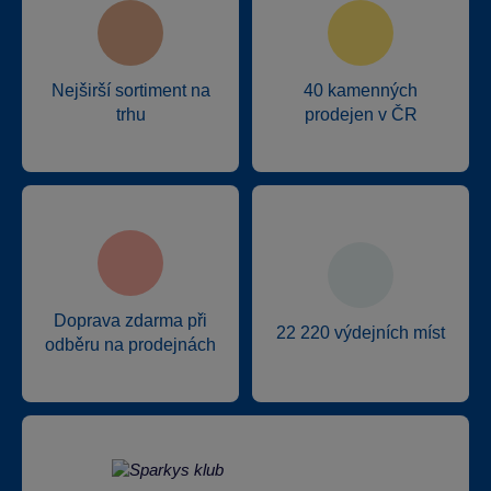
Nejširší sortiment na
40 kamenných
trhu
prodejen v ČR
Doprava zdarma při
22 220 výdejních míst
odběru na prodejnách