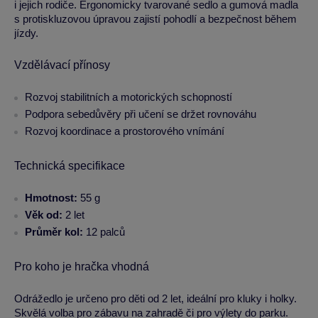
i jejich rodiče. Ergonomicky tvarované sedlo a gumová madla
s protiskluzovou úpravou zajistí pohodlí a bezpečnost během
jízdy.
Vzdělávací přínosy
Rozvoj stabilitních a motorických schopností
Podpora sebedůvěry při učení se držet rovnováhu
Rozvoj koordinace a prostorového vnímání
Technická specifikace
Hmotnost:
55 g
Věk od:
2 let
Průměr kol:
12 palců
Pro koho je hračka vhodná
Odrážedlo je určeno pro děti od 2 let, ideální pro kluky i holky.
Skvělá volba pro zábavu na zahradě či pro výlety do parku.