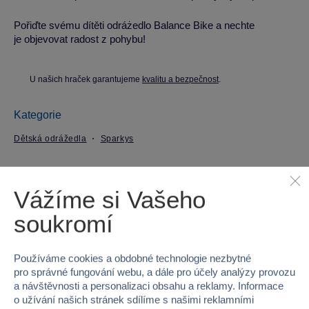
Pořiďte svému dítěti odráżedlo Balance Bike a nechte
je objevovat radost z pohybu!
U našich hraček garantujeme
kvalitu a bezpečnost
.
Kategorie
Dětská odrážedla
Sparkys
Parametry produktu
Vážíme si Vašeho
EAN
8592525932956
soukromí
Kód produktu
42WX-K10-ORANGE
Používáme cookies a obdobné technologie nezbytné
pro správné fungování webu, a dále pro účely analýzy provozu
Značka
Sparkys
a návštěvnosti a personalizaci obsahu a reklamy. Informace
o užívání našich stránek sdílíme s našimi reklamními
Věk od
2