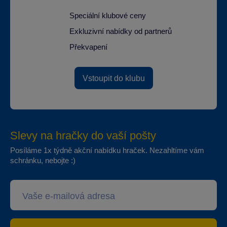
Speciální klubové ceny
Exkluzivní nabídky od partnerů
Překvapení
Vstoupit do klubu
Slevy na hračky do vaší pošty
Posíláme 1x týdně akční nabídku hraček. Nezahltíme vám
schránku, nebojte :)