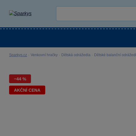
Kategorie
Venkovní hračky
LEGO®
Pro 
Sparkys.cz
·
Venkovní hračky
·
Dětská odrážedla
·
Dětské balanční odrážed
−44 %
AKČNÍ CENA