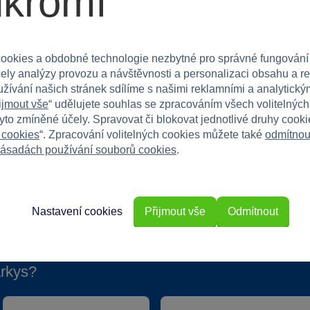
ukromí
olky. Skvělá volba jak do městských, tak do
 Odrážedlo je dodáváno v praktickém přepravním boxu
ookies a obdobné technologie nezbytné pro správné fungování
čely analýzy provozu a návštěvnosti a personalizaci obsahu a r
užívání našich stránek sdílíme s našimi reklamními a analytickým
ijmout vše
“ udělujete souhlas se zpracováním všech volitelnýc
tyto zmíněné účely. Spravovat či blokovat jednotlivé druhy cook
 cookies
“. Zpracování volitelných cookies můžete také
odmítnou
ásadách používání souborů cookies
.
Nastavení cookies
Přijmout vše
Odmítnout
rkys?