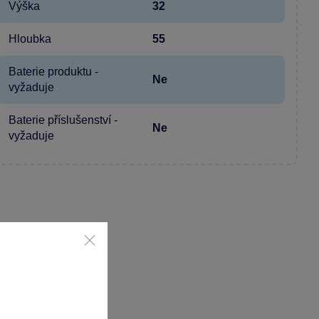
Výška
32
Hloubka
55
Baterie produktu -
Ne
vyžaduje
Baterie příslušenství -
Ne
vyžaduje