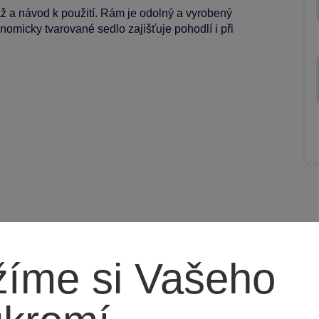
ž a návod k použití. Rám je odolný a vyrobený
onomicky tvarované sedlo zajišťuje pohodlí i při
íme si Vašeho