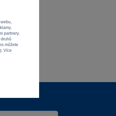
 webu,
eklamy.
i partnery.
h druhů
ies můžete
t
. Více