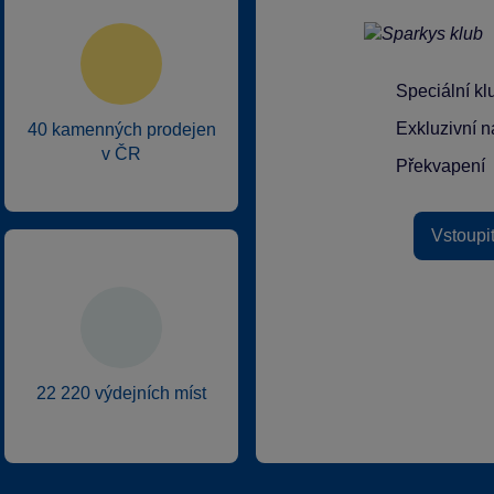
Speciální k
Exkluzivní n
40 kamenných prodejen
v ČR
Překvapení
Vstoupi
22 220 výdejních míst