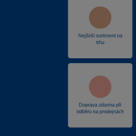
Nejširší sortiment na
trhu
Doprava zdarma při
odběru na prodejnách