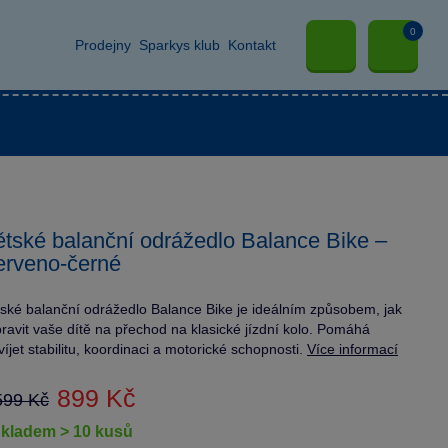
0
Prodejny
Sparkys klub
Kontakt
tské balanční odrážedlo Balance Bike –
rveno-černé
ské balanční odrážedlo Balance Bike je ideálním způsobem, jak
pravit vaše dítě na přechod na klasické jízdní kolo. Pomáhá
víjet stabilitu, koordinaci a motorické schopnosti.
Více informací
899 Kč
599 Kč
skladem > 10 kusů