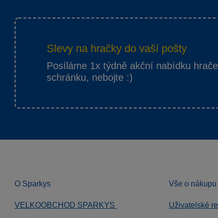
Slevy na hračky do vaší pošty
Posíláme 1x týdně akční nabídku hrač
schránku, nebojte :)
O Sparkys
Vše o nákupu
VELKOOBCHOD SPARKYS
Uživatelské r