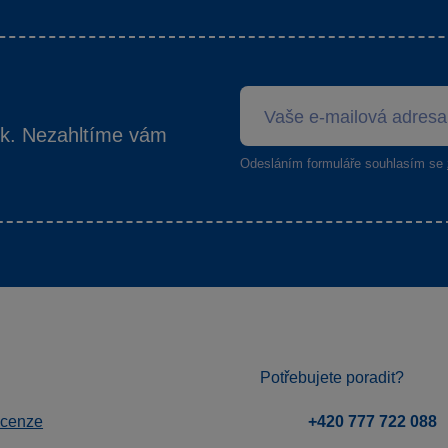
ek. Nezahltíme vám
Odesláním formuláře souhlasím se
Potřebujete poradit?
ecenze
+420 777 722 088