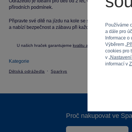
so
Odrážedlo je ideální pro děti od 2 let, vhodné pro kluky i h
přírodních podmínek.
Připravte své dítě na jízdu na kole se stylem a pohodlím!
Používáme c
a nabízí bezpečnost a zábavu při každé jízdě.
a dále pro ú
Informace o 
Výběrem „
Př
U našich hraček garantujeme
kvalitu a bezpečnost
.
cookies pro 
v „
Nastavení
Kategorie
informací v
Z
Dětská odrážedla
Sparkys
Proč nakupovat ve Spa