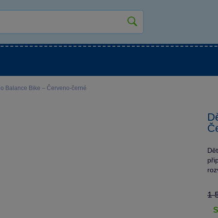
kluky
Pro holky
Pro nejmenší
NOVINKY
lo Balance Bike – Červeno-černé
Dě
Če
Dět
při
roz
1 