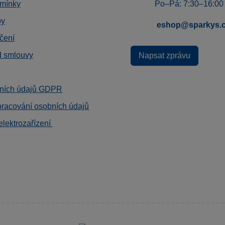
mínky
Po–Pá: 7:30–16:00
by
eshop@sparkys.
čení
d smlouvy
Napsat zprávu
ních údajů GDPR
pracování osobních údajů
elektrozařízení