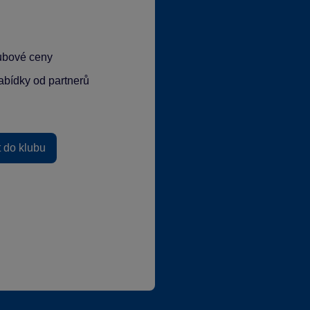
lubové ceny
abídky od partnerů
t do klubu