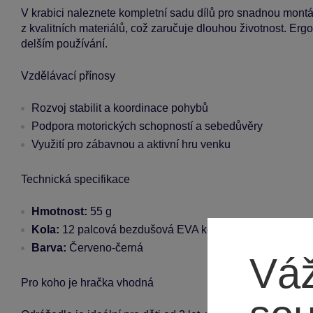
V krabici naleznete kompletní sadu dílů pro snadnou montá
z kvalitních materiálů, což zaručuje dlouhou životnost. Erg
delším používání.
Vzdělávací přínosy
Rozvoj stabilit a koordinace pohybů
Podpora motorických schopností a sebedůvěry
Využití pro zábavnou a aktivní hru venku
Technická specifikace
Hmotnost:
55 g
Kola:
12 palcová bezdušová EVA kola
Barva:
Červeno-černá
Váž
Pro koho je hračka vhodná