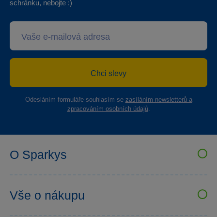
schránku, nebojte :)
Chci slevy
Odesláním formuláře souhlasím se
zasíláním newsletterů a
zpracováním osobních údajů
.
O Sparkys
VELKOOBCHOD SPARKYS
Kariéra
Vše o nákupu
Sparkys klub
Uživatelské recenze
Prodejny Sparkys