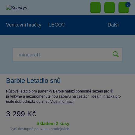
0
Venkovní hračky
LEGO®
Další
Pro kluky
Pro holky
Pro nejmenší
NOVINKY
Barbie Letadlo snů
Růžové letadlo pro panenky Barbie nabízí pohodlné sezení pro tři
přítelkyně a nezapomenutelnou zábavu na cestách. Ideální hračka pro
malé dobrodružky od 3 let!
Více informací
3 299 Kč
skladem 2 kusy
Nyní dostupné pouze na prodejnách