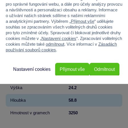
pro správné fungování webu, a dále pro účely analýzy provozu
a návštěvnosti a personalizaci obsahu a reklamy. Informace
Licence
Mattel
o užívání našich stránek sdílíme s našimi reklamními
a analytickými partnery. Výběrem „
Přijmout vše
“ udělujete
Řada
Barbie
souhlas se zpracováním všech volitelných druhů cookies
pro tyto zmíněné účely. Spravovat či blokovat jednotlivé druhy
Věk od
3
cookies můžete v „
Nastavení cookies
“. Zpracování volitelných
cookies můžete také
odmítnout
. Více informací v
Zásadách
Pohlaví
HOLKA
používání souborů cookies
.
Materiál
PLAST
Nastavení cookies
Přijmout vše
Odmítnout
Šířka
24.2
Výška
24.2
Hloubka
58.8
Hmotnost v gramech
3250