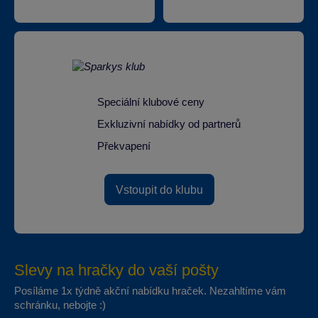
Speciální klubové ceny
Exkluzivní nabídky od partnerů
Překvapení
Vstoupit do klubu
Slevy na hračky do vaší pošty
Posíláme 1x týdně akční nabídku hraček. Nezahltíme vám
schránku, nebojte :)