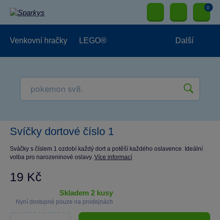
0
Venkovní hračky
LEGO®
Další
Pro kluky
Pro holky
Pro nejmenší
NOVINKY
Svíčky dortové číslo 1
Sváčky s číslem 1 ozdobí každý dort a potěší každého oslavence. Ideální
volba pro narozeninové oslavy.
Více informací
19 Kč
skladem 2 kusy
Nyní dostupné pouze na prodejnách