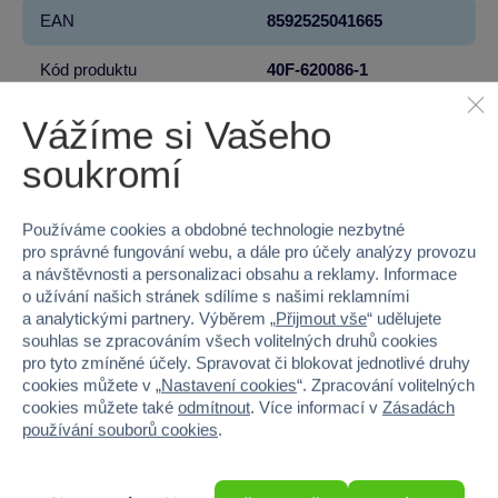
EAN
8592525041665
Kód produktu
40F-620086-1
Značka
Sparkys
Vážíme si Vašeho
soukromí
Věk od
3
Pohlaví
HOLKA, KLUK
Používáme cookies a obdobné technologie nezbytné
pro správné fungování webu, a dále pro účely analýzy provozu
Šířka
9
a návštěvnosti a personalizaci obsahu a reklamy. Informace
o užívání našich stránek sdílíme s našimi reklamními
Výška
14
a analytickými partnery. Výběrem „
Přijmout vše
“ udělujete
souhlas se zpracováním všech volitelných druhů cookies
Hloubka
1.5
pro tyto zmíněné účely. Spravovat či blokovat jednotlivé druhy
cookies můžete v „
Nastavení cookies
“. Zpracování volitelných
cookies můžete také
odmítnout
. Více informací v
Zásadách
Hmotnost v gramech
9
používání souborů cookies
.