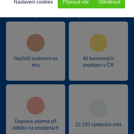
Nastavení cookies
Přijmout vše
Odmítnout
Proč nakupovat ve Sparkys?
Nejširší sortiment na
40 kamenných
trhu
prodejen v ČR
Doprava zdarma při
22 220 výdejních míst
odběru na prodejnách