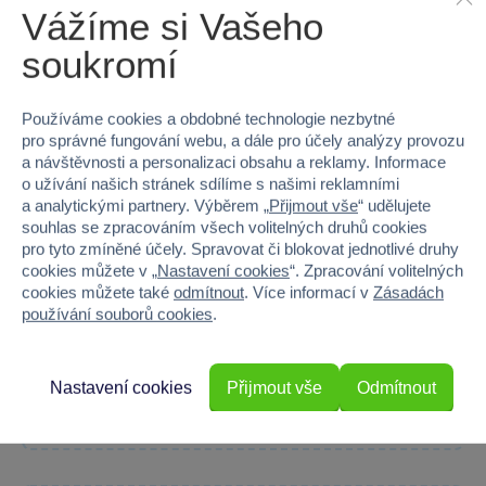
Vážíme si Vašeho
Hloubka
0.2
soukromí
Hmotnost v gramech
20
Používáme cookies a obdobné technologie nezbytné
pro správné fungování webu, a dále pro účely analýzy provozu
a návštěvnosti a personalizaci obsahu a reklamy. Informace
o užívání našich stránek sdílíme s našimi reklamními
70 %
a analytickými partnery. Výběrem „
Přijmout vše
“ udělujete
souhlas se zpracováním všech volitelných druhů cookies
Průměr z 1 hodnocení
pro tyto zmíněné účely. Spravovat či blokovat jednotlivé druhy
cookies můžete v „
Nastavení cookies
“. Zpracování volitelných
100 % zákazníků doporučuje
cookies můžete také
odmítnout
. Více informací v
Zásadách
používání souborů cookies
.
Máte zkušenost s tímto zbožím?
Nastavení cookies
Přijmout vše
Odmítnout
Napište recenzi a pomozte ostatním s výběrem.