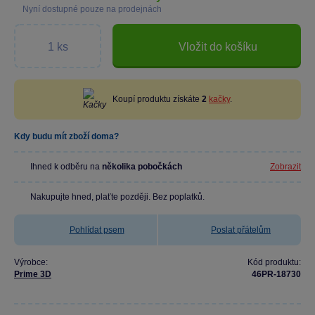
Nyní dostupné pouze na prodejnách
Vložit do košíku
Koupí produktu získáte
2
kačky
.
Kdy budu mít zboží doma?
Ihned k odběru na
několika pobočkách
Zobrazit
Nakupujte hned, plaťte později. Bez poplatků.
Pohlídat psem
Poslat přátelům
Výrobce:
Kód produktu:
Prime 3D
46PR-18730