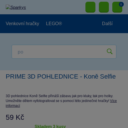
0
Venkovní hračky
LEGO®
Další
Pro kluky
Pro holky
Pro nejmenší
NOVINKY
PRIME 3D POHLEDNICE - Koně Selfie
3D pohlednice Koně Selfie přináší zábavu jak pro kluky, tak pro holky.
Umožněte dětem vyfotografovat se s pomocí této jedinečné hračky!
Více
informací
59 Kč
skladem 3 kusy