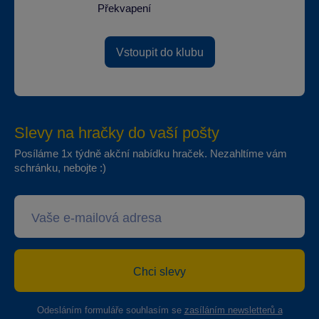
Překvapení
Vstoupit do klubu
Slevy na hračky do vaší pošty
Posíláme 1x týdně akční nabídku hraček. Nezahltíme vám
schránku, nebojte :)
Chci slevy
Odesláním formuláře souhlasím se
zasíláním newsletterů a