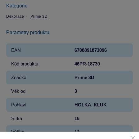
Kategorie
Dekorace
Prime 3D
Parametry produktu
EAN
6708891873096
Kód produktu
46PR-18730
Značka
Prime 3D
Věk od
3
Pohlaví
HOLKA, KLUK
Šířka
16
Výška
12