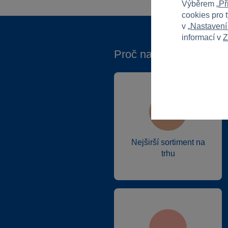
Výběrem „
Př
cookies pro 
v „
Nastavení
informací v
Z
Proč nakupovat ve Spa
Nejširší sortiment na
trhu