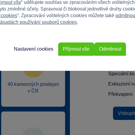
ijmout vše
“ udělujete souhlas se zpracováním všech volitelnýc
tyto zmíněné účely. Spravovat či blokovat jednotlivé druhy cook
 cookies
“. Zpracování volitelných cookies můžete také
odmítnou
ásadách používání souborů cookies
.
rkys?
Nastavení cookies
Přijmout vše
Odmítnout
Speciální k
Exkluzivní n
40 kamenných prodejen
v ČR
Překvapení
Vstoupi