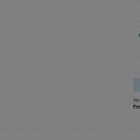
Výr
Pr