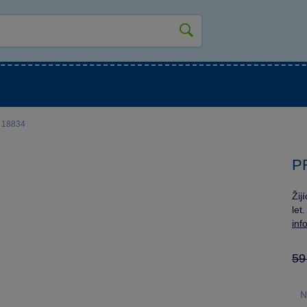
kluky
Pro holky
Pro nejmenší
NOVINKY
 18834
P
Žij
let
inf
59
N