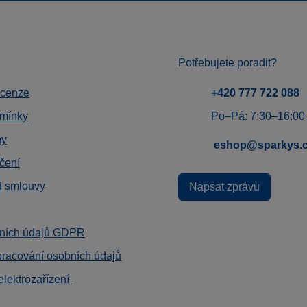
Potřebujete poradit?
ecenze
+420 777 722 088
mínky
Po–Pá: 7:30–16:00
by
eshop@sparkys.
čení
d smlouvy
Napsat zprávu
ních údajů GDPR
pracování osobních údajů
elektrozařízení