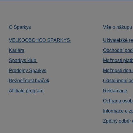
O Sparkys
Vše o nákupu
VELKOOBCHOD SPARKYS
Uživatelské r
Kariéra
Obchodní pod
Sparkys klub
Možnosti plat
Prodejny Sparkys
Možnosti doru
Bezpečnost hraček
Odstoupení o
Affiliate program
Reklamace
Ochrana osob
Informace o z
Zpětný odběr 