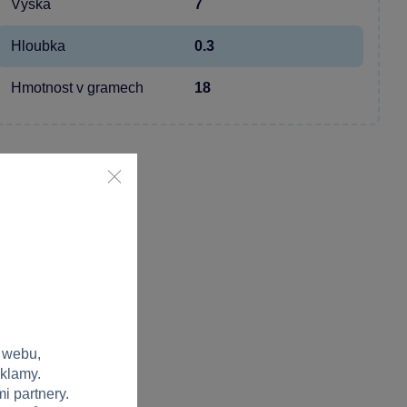
Výška
7
Hloubka
0.3
Hmotnost v gramech
18
 webu,
eklamy.
i partnery.