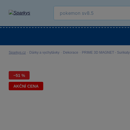
Kategorie
Venkovní hračky
LEGO®
Pro 
Sparkys.cz
·
Dárky a vychytávky
·
Dekorace
·
PRIME 3D MAGNET - Surikaty
−51 %
AKČNÍ CENA