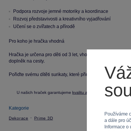
Podpora rozvoje jemné motoriky a koordinace
Rozvoj představivosti a kreativního vyjadřování
Učení se o zvířatech a přírodě
Pro koho je hračka vhodná
Hračka je určena pro děti od 3 let, vhodná pro kluky i holk
doplněk na cesty.
Váž
Pořiďte svému dítěti surikaty, které přinesou do hry novou 
so
U našich hraček garantujeme
kvalitu a bezpečnost
.
Kategorie
Používáme c
Dekorace
Prime 3D
a dále pro ú
Informace o 