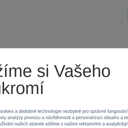
y. Perfektní pro domácí hraní nebo jako zajímavý
íme si Vašeho
dimenzi zábavy a učení!
ukromí
ookies a obdobné technologie nezbytné pro správné fungování
čely analýzy provozu a návštěvnosti a personalizaci obsahu a r
užívání našich stránek sdílíme s našimi reklamními a analytickým