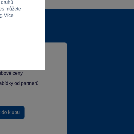
h druhů
ies můžete
t
. Více
lubové ceny
abídky od partnerů
t do klubu