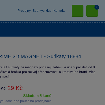
0
Prodejny
Sparkys klub
Kontakt
RIME 3D MAGNET - Surikaty 18834
ící 3D surikaty na magnety přinášejí zábavu a učení pro děti od 3
. Skvělá hračka pro rozvoj představivosti a kreativního hraní.
Více
ormací
29 Kč
 Kč
skladem 5 kusů
yní dostupné pouze na prodejnách