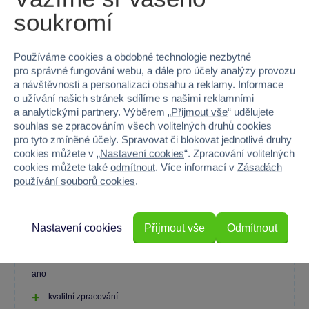
soukromí
Používáme cookies a obdobné technologie nezbytné
100 %
pro správné fungování webu, a dále pro účely analýzy provozu
a návštěvnosti a personalizaci obsahu a reklamy. Informace
Průměr z 1 hodnocení
o užívání našich stránek sdílíme s našimi reklamními
a analytickými partnery. Výběrem „
Přijmout vše
“ udělujete
100 % zákazníků doporučuje
souhlas se zpracováním všech volitelných druhů cookies
pro tyto zmíněné účely. Spravovat či blokovat jednotlivé druhy
cookies můžete v „
Nastavení cookies
“. Zpracování volitelných
cookies můžete také
odmítnout
. Více informací v
Zásadách
Máte zkušenost s tímto zbožím?
používání souborů cookies
.
Napište recenzi a pomozte ostatním s výběrem.
Nastavení cookies
Přijmout vše
Odmítnout
ano
kvalitní zpracování