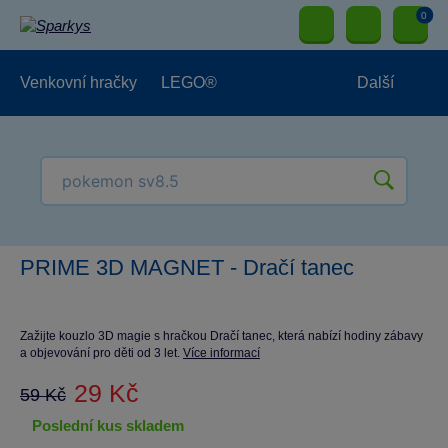
0
Venkovní hračky
LEGO®
Další
Pro kluky
Pro holky
Pro nejmenší
NOVINKY
PRIME 3D MAGNET - Dračí tanec
Zažijte kouzlo 3D magie s hračkou Dračí tanec, která nabízí hodiny zábavy
a objevování pro děti od 3 let.
Více informací
29 Kč
59 Kč
poslední kus skladem