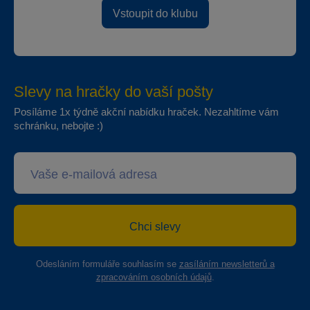
Vstoupit do klubu
Slevy na hračky do vaší pošty
Posíláme 1x týdně akční nabídku hraček. Nezahltíme vám
schránku, nebojte :)
Chci slevy
Odesláním formuláře souhlasím se
zasíláním newsletterů a
zpracováním osobních údajů
.