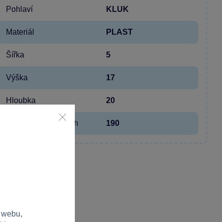
Pohlaví
KLUK
Materiál
PLAST
Šířka
5
Výška
17
Hloubka
20
Hmotnost v gramech
190
 webu,