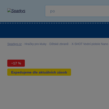
Kategorie
Venkovní hračky
LEGO®
Pro 
Sparkys.cz
·
Hračky pro kluky
·
Dětské zbraně
·
X-SHOT Vodní pistole Nano Fa
−17 %
Expedujeme dle aktuálních zásob