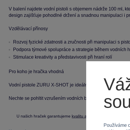
V balení najdete vodní pistoli s objemem nádrže 100 ml, kt
design zajišťuje pohodlné držení a snadnou manipulaci i p
Vzdělávací přínosy
Rozvoj fyzické zdatnosti a zručnosti při manipulaci s pisto
Podpora týmové spolupráce a strategie během vodních h
Stimulace kreativity a představivosti při hraní rolí
Pro koho je hračka vhodná
Váž
Vodní pistole ZURU X-SHOT je ideální pro chlapce od 6 let,
so
Nechte se pohltit vzrušením vodních bitev a užijte si léto s t
U našich hraček garantujeme
kvalitu a bezpečnost
.
Používáme c