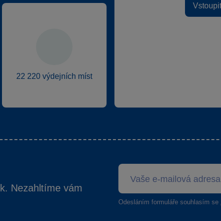
Vstoupi
22 220 výdejních míst
ek. Nezahltíme vám
Odesláním formuláře souhlasím se