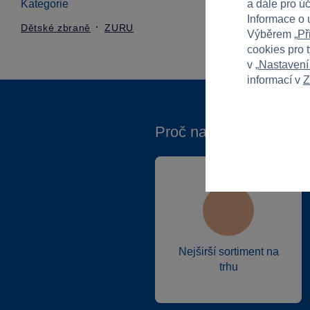
Kategorie
a dále pro ú
Informace o 
Dětské zbraně
ZURU
Výběrem „
Př
cookies pro 
v „
Nastavení
informací v
Z
Proč nakupovat ve Spa
Nejširší sortiment na
trhu