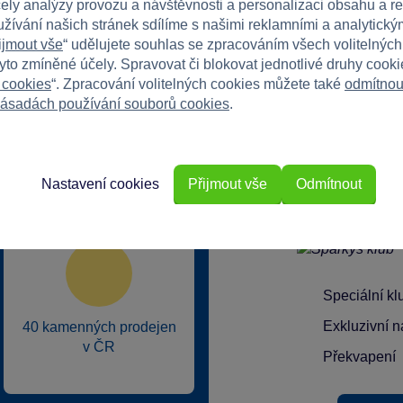
čely analýzy provozu a návštěvnosti a personalizaci obsahu a r
užívání našich stránek sdílíme s našimi reklamními a analytickým
ijmout vše
“ udělujete souhlas se zpracováním všech volitelnýc
tyto zmíněné účely. Spravovat či blokovat jednotlivé druhy cook
 cookies
“. Zpracování volitelných cookies můžete také
odmítnou
ásadách používání souborů cookies
.
rkys?
Nastavení cookies
Přijmout vše
Odmítnout
Speciální k
Exkluzivní n
40 kamenných prodejen
v ČR
Překvapení