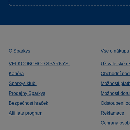
O Sparkys
Vše o nákupu
VELKOOBCHOD SPARKYS
Uživatelské r
Kariéra
Obchodní pod
Sparkys klub
Možnosti plat
Prodejny Sparkys
Možnosti doru
Bezpečnost hraček
Odstoupení o
Affiliate program
Reklamace
Ochrana osob