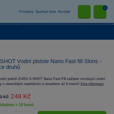
0
Prodejny
Sparkys klub
Kontakt
SHOT Vodní pistole Nano Fast fill Skins -
ce druhů
odní pistolí ZURU X-SHOT Nano Fast Fill zažijete vzrušující vodní
vy s okamžitým naplněním a dosahem až 9 metrů!
Více informací
249 Kč
9 Kč
skladem > 10 kusů