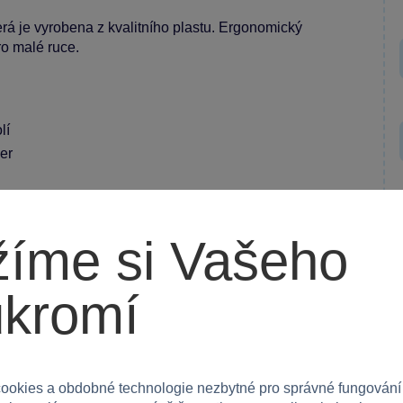
erá je vyrobena z kvalitního plastu. Ergonomický
ro malé ruce.
lí
er
íme si Vašeho
 kteří milují vodní hry, ať už doma nebo venku.
ukromí
outo skvělou pistolí!
ookies a obdobné technologie nezbytné pro správné fungování