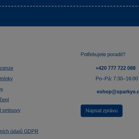
Potřebujete poradit?
ecenze
+420 777 722 088
mínky
Po–Pá: 7:30–16:00
by
eshop@sparkys.
čení
d smlouvy
Napsat zprávu
ních údajů GDPR