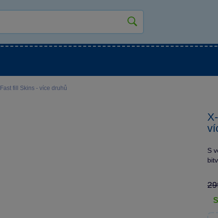
kluky
Pro holky
Pro nejmenší
NOVINKY
st fill Skins - více druhů
X-
ví
S v
bit
29