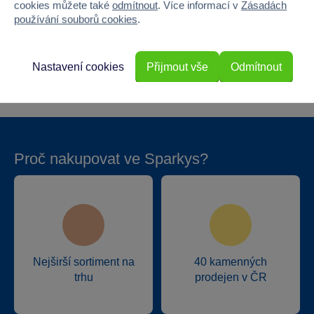
cookies můžete také
odmítnout
. Více informací v
Zásadách
Výška
63.5
používání souborů cookies
.
Hloubka
16.5
Nastavení cookies
Přijmout vše
Odmítnout
Hmotnost v gramech
161
Proč nakupovat ve Sparkys?
Nejširší sortiment na
40 kamenných
trhu
prodejen v ČR