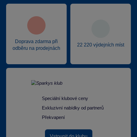
Doprava zdarma při
22 220 výdejních míst
odběru na prodejnách
Speciální klubové ceny
Exkluzivní nabídky od partnerů
Překvapení
Vstoupit do klubu