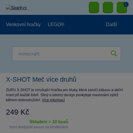
0
Venkovní hračky
LEGO®
Další
Pro kluky
Pro holky
Pro nejmenší
NOVINKY
X-SHOT Meč více druhů
ZURU X-SHOT je vzrušující hračka pro kluky, která zaručí zábavu a akční
hraní při každé bitvě. Silný a odolný design poskytuje maximální výdrž
během dobrodružství.
Více informací
249 Kč
skladem > 10 kusů
Nyní dostupné pouze na prodejnách