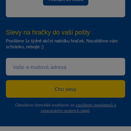
Slevy na hračky do vaší pošty
Posíláme 1x týdně akční nabídku hraček. Nezahltíme vám
schránku, nebojte :)
Chci slevy
Odesláním formuláře souhlasím se
zasíláním newsletterů a
zpracováním osobních údajů
.