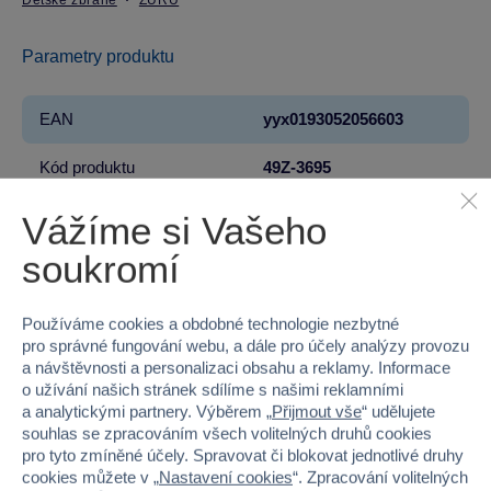
Dětské zbraně
ZURU
Parametry produktu
EAN
yyx0193052056603
Kód produktu
49Z-3695
Značka
ZURU
Vážíme si Vašeho
soukromí
Řada
X-SHOT
Věk od
8
Používáme cookies a obdobné technologie nezbytné
pro správné fungování webu, a dále pro účely analýzy provozu
Pohlaví
KLUK
a návštěvnosti a personalizaci obsahu a reklamy. Informace
o užívání našich stránek sdílíme s našimi reklamními
Materiál
PLAST
a analytickými partnery. Výběrem „
Přijmout vše
“ udělujete
souhlas se zpracováním všech volitelných druhů cookies
pro tyto zmíněné účely. Spravovat či blokovat jednotlivé druhy
Šířka
5.5
cookies můžete v „
Nastavení cookies
“. Zpracování volitelných